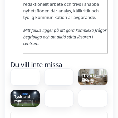
redaktionellt arbete och trivs i snabba
nyhetsflöden där analys, källkritik och
tydlig kommunikation är avgörande.
Mitt fokus ligger på att göra komplexa frågor
begripliga och att alltid sätta läsaren i
centrum.
När må te
Torpa Tips
Du vill inte missa
man betala
och Trav –
katt –
Andelsspel,
Datum,
V75 Tips och
Thomas
grän er och
Guide
Sjögren
regler 2026
Hur blir
Bästa
Kock Familj
man av
Bluetooth-
– Flickvän,
med
högtalare
barn och
silverfiskar
för hemmet
privatliv
Tyskland
– Skydda
– Bäst i test
mot
Hemmet
2025
Bosnien och
Hercegovina
– 7-0-seger i
Nations