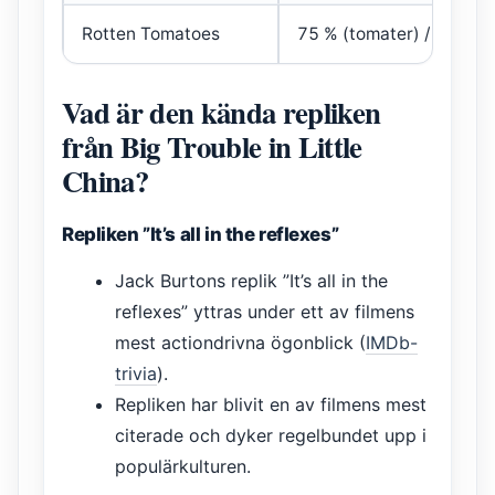
Rotten Tomatoes
75 % (tomater) / 82 % (p
Vad är den kända repliken
från Big Trouble in Little
China?
Repliken ”It’s all in the reflexes”
Jack Burtons replik ”It’s all in the
reflexes” yttras under ett av filmens
mest actiondrivna ögonblick (
IMDb-
trivia
).
Repliken har blivit en av filmens mest
citerade och dyker regelbundet upp i
populärkulturen.