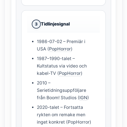
Tidlinjesignal
3
1986-07-02 – Premiär i
USA (
PopHorror
)
1987–1990-talet –
Kultstatus via video och
kabel-TV (
PopHorror
)
2010 –
Serietidningsuppföljare
från Boom! Studios (
IGN
)
2020-talet – Fortsatta
rykten om remake men
inget konkret (PopHorror)