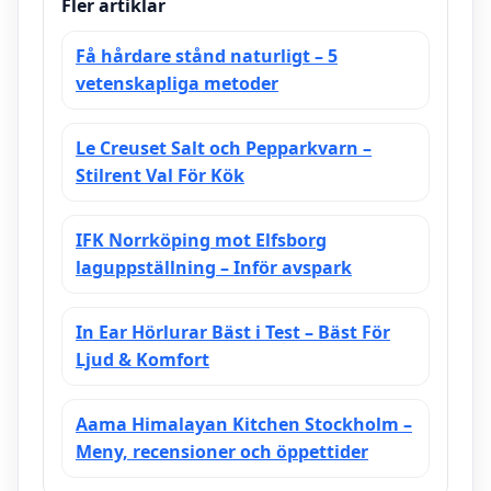
Fler artiklar
League
Få hårdare stånd naturligt – 5
vetenskapliga metoder
Le Creuset Salt och Pepparkvarn –
Stilrent Val För Kök
IFK Norrköping mot Elfsborg
laguppställning – Inför avspark
In Ear Hörlurar Bäst i Test – Bäst För
Ljud & Komfort
Aama Himalayan Kitchen Stockholm –
Meny, recensioner och öppettider