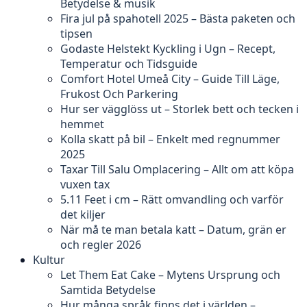
Betydelse & musik
Fira jul på spahotell 2025 – Bästa paketen och
tipsen
Godaste Helstekt Kyckling i Ugn – Recept,
Temperatur och Tidsguide
Comfort Hotel Umeå City – Guide Till Läge,
Frukost Och Parkering
Hur ser vägglöss ut – Storlek bett och tecken i
hemmet
Kolla skatt på bil – Enkelt med regnummer
2025
Taxar Till Salu Omplacering – Allt om att köpa
vuxen tax
5.11 Feet i cm – Rätt omvandling och varför
det kiljer
När må te man betala katt – Datum, grän er
och regler 2026
Kultur
Let Them Eat Cake – Mytens Ursprung och
Samtida Betydelse
Hur många språk finns det i världen –