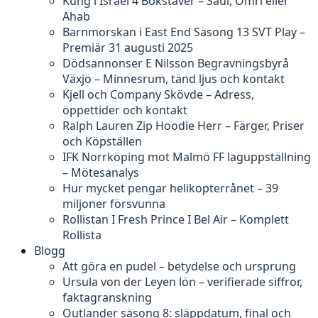
Kung i Israel 4 Bokstäver – Saul, Omri eller
Ahab
Barnmorskan i East End Säsong 13 SVT Play –
Premiär 31 augusti 2025
Dödsannonser E Nilsson Begravningsbyrå
Växjö – Minnesrum, tänd ljus och kontakt
Kjell och Company Skövde – Adress,
öppettider och kontakt
Ralph Lauren Zip Hoodie Herr – Färger, Priser
och Köpställen
IFK Norrköping mot Malmö FF laguppställning
– Mötesanalys
Hur mycket pengar helikopterrånet – 39
miljoner försvunna
Rollistan I Fresh Prince I Bel Air – Komplett
Rollista
Blogg
Att göra en pudel – betydelse och ursprung
Ursula von der Leyen lön – verifierade siffror,
faktagranskning
Outlander säsong 8: släppdatum, final och