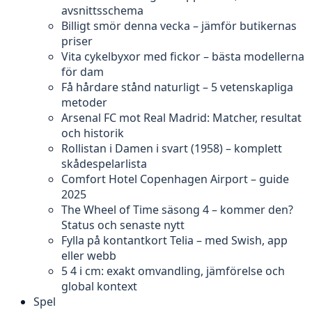
avsnittsschema
Billigt smör denna vecka – jämför butikernas
priser
Vita cykelbyxor med fickor – bästa modellerna
för dam
Få hårdare stånd naturligt – 5 vetenskapliga
metoder
Arsenal FC mot Real Madrid: Matcher, resultat
och historik
Rollistan i Damen i svart (1958) – komplett
skådespelarlista
Comfort Hotel Copenhagen Airport – guide
2025
The Wheel of Time säsong 4 – kommer den?
Status och senaste nytt
Fylla på kontantkort Telia – med Swish, app
eller webb
5 4 i cm: exakt omvandling, jämförelse och
global kontext
Spel