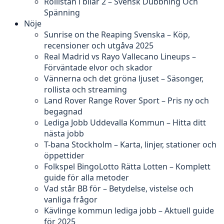
Rollistan i bilar 2 – Svensk Dubbning Och
Spänning
Nöje
Sunrise on the Reaping Svenska – Köp,
recensioner och utgåva 2025
Real Madrid vs Rayo Vallecano Lineups –
Förväntade elvor och skador
Vännerna och det gröna ljuset – Säsonger,
rollista och streaming
Land Rover Range Rover Sport – Pris ny och
begagnad
Lediga Jobb Uddevalla Kommun – Hitta ditt
nästa jobb
T-bana Stockholm – Karta, linjer, stationer och
öppettider
Folkspel BingoLotto Rätta Lotten – Komplett
guide för alla metoder
Vad står BB för – Betydelse, vistelse och
vanliga frågor
Kävlinge kommun lediga jobb – Aktuell guide
för 2025