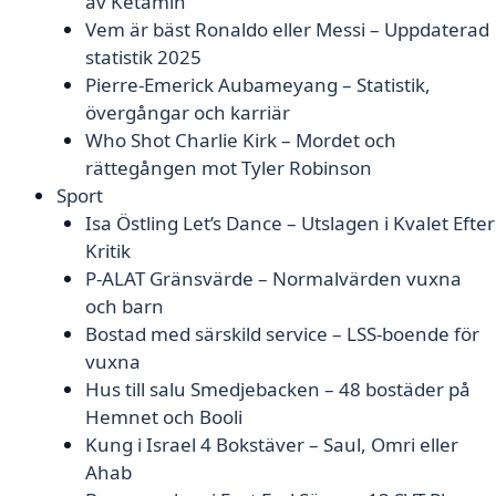
av Ketamin
Vem är bäst Ronaldo eller Messi – Uppdaterad
statistik 2025
Pierre-Emerick Aubameyang – Statistik,
övergångar och karriär
Who Shot Charlie Kirk – Mordet och
rättegången mot Tyler Robinson
Sport
Isa Östling Let’s Dance – Utslagen i Kvalet Efter
Kritik
P-ALAT Gränsvärde – Normalvärden vuxna
och barn
Bostad med särskild service – LSS-boende för
vuxna
Hus till salu Smedjebacken – 48 bostäder på
Hemnet och Booli
Kung i Israel 4 Bokstäver – Saul, Omri eller
Ahab