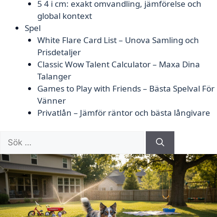
5 4 i cm: exakt omvandling, jämförelse och
global kontext
Spel
White Flare Card List – Unova Samling och
Prisdetaljer
Classic Wow Talent Calculator – Maxa Dina
Talanger
Games to Play with Friends – Bästa Spelval För
Vänner
Privatlån – Jämför räntor och bästa långivare
Sök
efter: