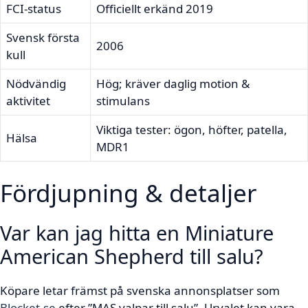
FCI-status
Officiellt erkänd 2019
Svensk första
2006
kull
Nödvändig
Hög; kräver daglig motion &
aktivitet
stimulans
Viktiga tester: ögon, höfter, patella,
Hälsa
MDR1
Fördjupning & detaljer
Var kan jag hitta en Miniature
American Shepherd till salu?
Köpare letar främst på svenska annonsplatser som
Blocket.se
efter ”MAS valpar till salu”. Urvalet kan vara