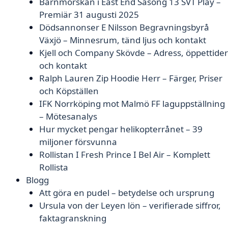
Barnmorskan i East End Säsong 13 SVT Play –
Premiär 31 augusti 2025
Dödsannonser E Nilsson Begravningsbyrå
Växjö – Minnesrum, tänd ljus och kontakt
Kjell och Company Skövde – Adress, öppettider
och kontakt
Ralph Lauren Zip Hoodie Herr – Färger, Priser
och Köpställen
IFK Norrköping mot Malmö FF laguppställning
– Mötesanalys
Hur mycket pengar helikopterrånet – 39
miljoner försvunna
Rollistan I Fresh Prince I Bel Air – Komplett
Rollista
Blogg
Att göra en pudel – betydelse och ursprung
Ursula von der Leyen lön – verifierade siffror,
faktagranskning