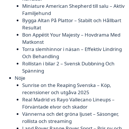
Miniature American Shepherd till salu – Aktiv
Familjehund
Bygga Altan På Plattor – Stabilt och Hållbart
Resultat
Bon Appétit Your Majesty – Hovdrama Med
Matkonst
Torra slemhinnor i näsan – Effektiv Lindring
Och Behandling
Rollistan i bilar 2 – Svensk Dubbning Och
Spänning
Nöje
Sunrise on the Reaping Svenska – Köp,
recensioner och utgåva 2025
Real Madrid vs Rayo Vallecano Lineups –
Förväntade elvor och skador
Vännerna och det gröna ljuset – Säsonger,
rollista och streaming
Land Rover Range Rover Sport – Pris ny och