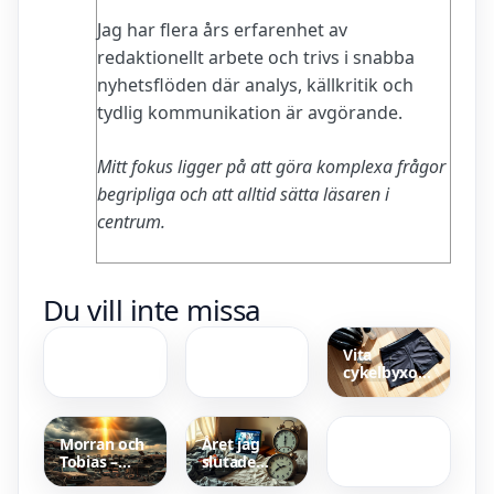
Jag har flera års erfarenhet av
redaktionellt arbete och trivs i snabba
nyhetsflöden där analys, källkritik och
tydlig kommunikation är avgörande.
Mitt fokus ligger på att göra komplexa frågor
begripliga och att alltid sätta läsaren i
centrum.
Godaste
SL Buss i
Du vill inte missa
Helstekt
Syrien –
Kyckling i
Oväntad
Ugn –
Resa För
Vita
Recept,
Svenska
cykelbyxor
Temperatur
Studenter
Nike Air
med fickor –
och
Max Plus –
bästa
Tidsguide
Urban Stil
modellerna
och Optimal
för dam
Morran och
Året jag
Komfort
Tobias –
slutade
Som en
prestera