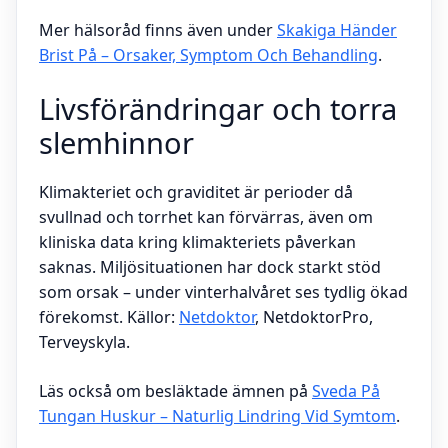
Mer hälsoråd finns även under
Skakiga Händer
Brist På – Orsaker, Symptom Och Behandling
.
Livsförändringar och torra
slemhinnor
Klimakteriet och graviditet är perioder då
svullnad och torrhet kan förvärras, även om
kliniska data kring klimakteriets påverkan
saknas. Miljösituationen har dock starkt stöd
som orsak – under vinterhalvåret ses tydlig ökad
förekomst. Källor:
Netdoktor
, NetdoktorPro,
Terveyskyla.
Läs också om besläktade ämnen på
Sveda På
Tungan Huskur – Naturlig Lindring Vid Symtom
.