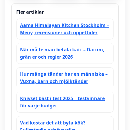
skänk från
och började
ovan –
onanera –
Streaming,
handling,
Fler artiklar
Handling
streama
och Fakta
Aama Himalayan Kitchen Stockholm –
Meny, recensioner och öppettider
När må te man betala katt – Datum,
grän er och regler 2026
Hur många tänder har en människa –
Vuxna, barn och mjölktänder
Knivset bäst i test 2025 – testvinnare
för varje budget
Vad kostar det att byta kök?