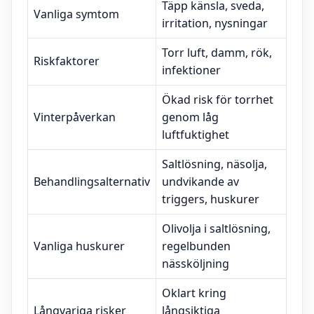
Täpp känsla, sveda,
Vanliga symtom
irritation, nysningar
Torr luft, damm, rök,
Riskfaktorer
infektioner
Ökad risk för torrhet
Vinterpåverkan
genom låg
luftfuktighet
Saltlösning, näsolja,
Behandlingsalternativ
undvikande av
triggers, huskurer
Olivolja i saltlösning,
Vanliga huskurer
regelbunden
nässköljning
Oklart kring
Långvariga risker
långsiktiga