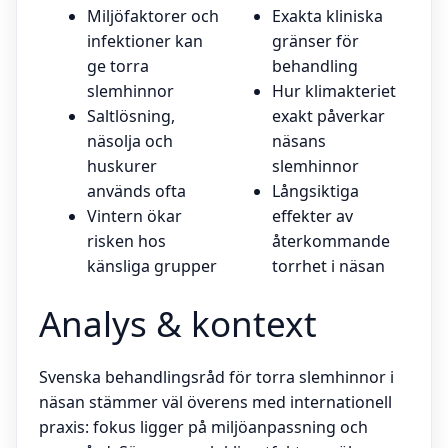
Miljöfaktorer och
Exakta kliniska
infektioner kan
gränser för
ge torra
behandling
slemhinnor
Hur klimakteriet
Saltlösning,
exakt påverkar
näsolja och
näsans
huskurer
slemhinnor
används ofta
Långsiktiga
Vintern ökar
effekter av
risken hos
återkommande
känsliga grupper
torrhet i näsan
Analys & kontext
Svenska behandlingsråd för torra slemhinnor i
näsan stämmer väl överens med internationell
praxis: fokus ligger på miljöanpassning och