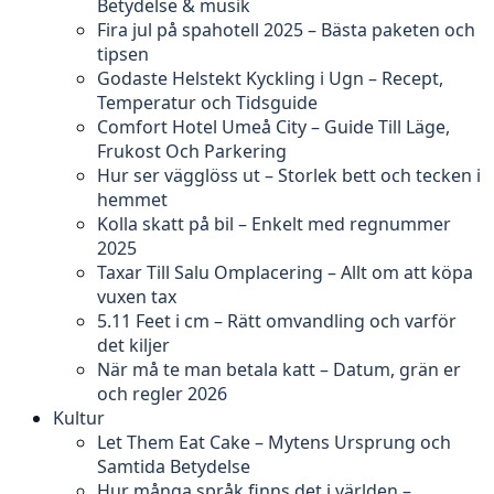
Betydelse & musik
Fira jul på spahotell 2025 – Bästa paketen och
tipsen
Godaste Helstekt Kyckling i Ugn – Recept,
Temperatur och Tidsguide
Comfort Hotel Umeå City – Guide Till Läge,
Frukost Och Parkering
Hur ser vägglöss ut – Storlek bett och tecken i
hemmet
Kolla skatt på bil – Enkelt med regnummer
2025
Taxar Till Salu Omplacering – Allt om att köpa
vuxen tax
5.11 Feet i cm – Rätt omvandling och varför
det kiljer
När må te man betala katt – Datum, grän er
och regler 2026
Kultur
Let Them Eat Cake – Mytens Ursprung och
Samtida Betydelse
Hur många språk finns det i världen –