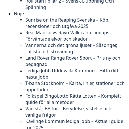
Rollistan i bilar 2 – Svensk Dubbning Och
Spänning
Nöje
Sunrise on the Reaping Svenska – Köp,
recensioner och utgåva 2025
Real Madrid vs Rayo Vallecano Lineups –
Förväntade elvor och skador
Vännerna och det gröna ljuset – Säsonger,
rollista och streaming
Land Rover Range Rover Sport – Pris ny och
begagnad
Lediga Jobb Uddevalla Kommun – Hitta ditt
nästa jobb
T-bana Stockholm – Karta, linjer, stationer och
öppettider
Folkspel BingoLotto Rätta Lotten – Komplett
guide för alla metoder
Vad står BB för – Betydelse, vistelse och
vanliga frågor
Kävlinge kommun lediga jobb – Aktuell guide
för 2025