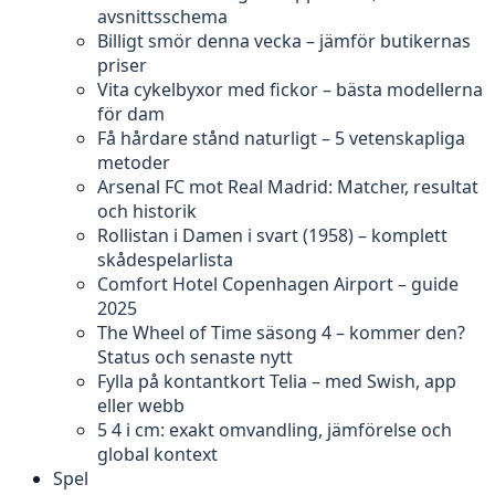
avsnittsschema
Billigt smör denna vecka – jämför butikernas
priser
Vita cykelbyxor med fickor – bästa modellerna
för dam
Få hårdare stånd naturligt – 5 vetenskapliga
metoder
Arsenal FC mot Real Madrid: Matcher, resultat
och historik
Rollistan i Damen i svart (1958) – komplett
skådespelarlista
Comfort Hotel Copenhagen Airport – guide
2025
The Wheel of Time säsong 4 – kommer den?
Status och senaste nytt
Fylla på kontantkort Telia – med Swish, app
eller webb
5 4 i cm: exakt omvandling, jämförelse och
global kontext
Spel