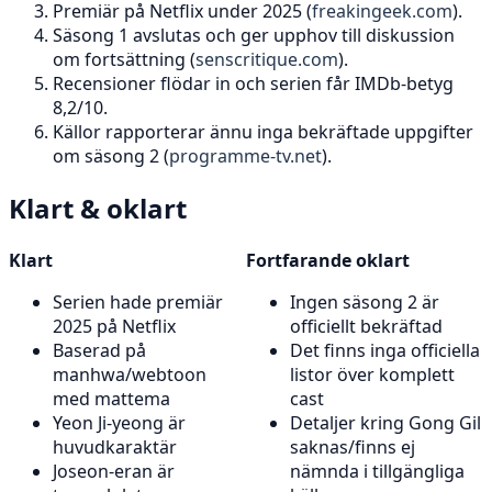
Premiär på Netflix under 2025 (
freakingeek.com
).
Säsong 1 avslutas och ger upphov till diskussion
om fortsättning (
senscritique.com
).
Recensioner flödar in och serien får IMDb-betyg
8,2/10.
Källor rapporterar ännu inga bekräftade uppgifter
om säsong 2 (
programme-tv.net
).
Klart & oklart
Klart
Fortfarande oklart
Serien hade premiär
Ingen säsong 2 är
2025 på Netflix
officiellt bekräftad
Baserad på
Det finns inga officiella
manhwa/webtoon
listor över komplett
med mattema
cast
Yeon Ji-yeong är
Detaljer kring Gong Gil
huvudkaraktär
saknas/finns ej
Joseon-eran är
nämnda i tillgängliga