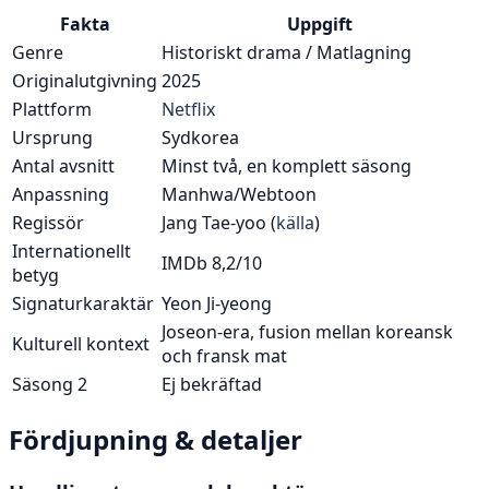
Fakta
Uppgift
Genre
Historiskt drama / Matlagning
Originalutgivning
2025
Plattform
Netflix
Ursprung
Sydkorea
Antal avsnitt
Minst två, en komplett säsong
Anpassning
Manhwa/Webtoon
Regissör
Jang Tae-yoo (
källa
)
Internationellt
IMDb 8,2/10
betyg
Signaturkaraktär
Yeon Ji-yeong
Joseon-era, fusion mellan koreansk
Kulturell kontext
och fransk mat
Säsong 2
Ej bekräftad
Fördjupning & detaljer