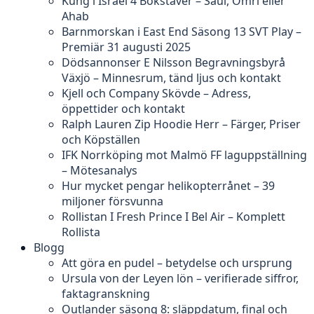
Kung i Israel 4 Bokstäver – Saul, Omri eller
Ahab
Barnmorskan i East End Säsong 13 SVT Play –
Premiär 31 augusti 2025
Dödsannonser E Nilsson Begravningsbyrå
Växjö – Minnesrum, tänd ljus och kontakt
Kjell och Company Skövde – Adress,
öppettider och kontakt
Ralph Lauren Zip Hoodie Herr – Färger, Priser
och Köpställen
IFK Norrköping mot Malmö FF laguppställning
– Mötesanalys
Hur mycket pengar helikopterrånet – 39
miljoner försvunna
Rollistan I Fresh Prince I Bel Air – Komplett
Rollista
Blogg
Att göra en pudel – betydelse och ursprung
Ursula von der Leyen lön – verifierade siffror,
faktagranskning
Outlander säsong 8: släppdatum, final och