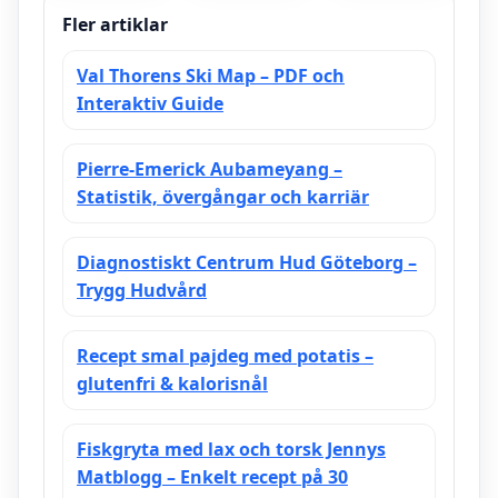
Fler artiklar
Val Thorens Ski Map – PDF och
Interaktiv Guide
Pierre-Emerick Aubameyang –
Statistik, övergångar och karriär
Diagnostiskt Centrum Hud Göteborg –
Trygg Hudvård
Recept smal pajdeg med potatis –
glutenfri & kalorisnål
Fiskgryta med lax och torsk Jennys
Matblogg – Enkelt recept på 30