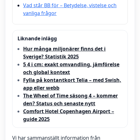
Vad står BB för – Betydelse, vistelse och
vanliga frågor
Liknande inlägg
Hur många miljonärer finns det i
Sverige? Statistik 2025
5 4 i cm: exakt omvandling, jämförelse
och global kontext
Fylla på kontantkort Telia – med Swish,
app eller webb
The Wheel of Time säsong 4 – kommer
den? Status och senaste nytt
Comfort Hotel Copenhagen Airport –
guide 2025
Vi har sammanställt information från