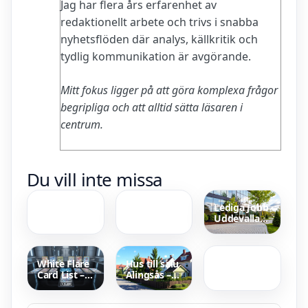
Jag har flera års erfarenhet av
redaktionellt arbete och trivs i snabba
nyhetsflöden där analys, källkritik och
tydlig kommunikation är avgörande.
Mitt fokus ligger på att göra komplexa frågor
begripliga och att alltid sätta läsaren i
centrum.
Tröja med
Östers IF
Du vill inte missa
dragkedja
mot AIK:
herr –
Laguppställning
benämningar
och
Lediga Jobb
och stilråd
matchresultat
Uddevalla
2025
Caroline
Kommun –
Ringskog
Hitta ditt
Ferrada-Noli
nästa jobb
– Fakta,
White Flare
Hus till salu
Böcker och
Card List –
Alingsås –
Privatliv
Unova
Villor,
Samling och
radhus &
Prisdetaljer
torp 2025