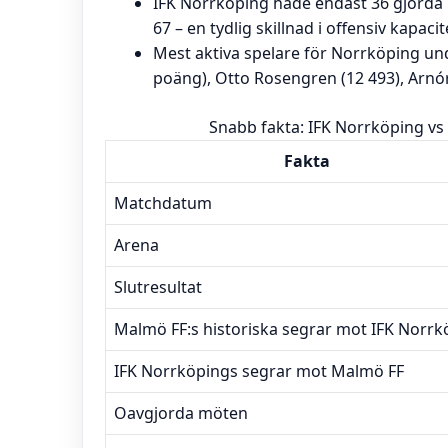
IFK Norrköping hade endast 36 gjord
67 – en tydlig skillnad i offensiv kapacit
Mest aktiva spelare för Norrköping u
poäng), Otto Rosengren (12 493), Arnór
Snabb fakta: IFK Norrköping vs
Fakta
Matchdatum
Arena
Slutresultat
Malmö FF:s historiska segrar mot IFK Norrk
IFK Norrköpings segrar mot Malmö FF
Oavgjorda möten