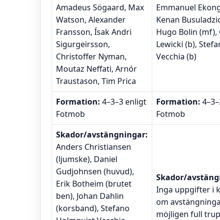
Amadeus Sögaard, Max
Emmanuel Ekong 
Watson, Alexander
Kenan Busuladzic
Fransson, Ísak Andri
Hugo Bolin (mf),
Sigurgeirsson,
Lewicki (b), Stef
Christoffer Nyman,
Vecchia (b)
Moutaz Neffati, Arnór
Traustason, Tim Prica
Formation:
4–3–3 enligt
Formation:
4–3–3
Fotmob
Fotmob
Skador/avstängningar:
Anders Christiansen
(ljumske), Daniel
Gudjohnsen (huvud),
Skador/avstäng
Erik Botheim (brutet
Inga uppgifter i 
ben), Johan Dahlin
om avstängninga
(korsband), Stefano
möjligen full tru