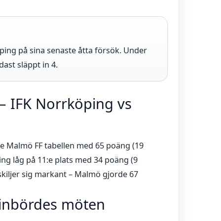
ping på sina senaste åtta försök. Under
ast släppt in 4.
 – IFK Norrköping vs
de Malmö FF tabellen med 65 poäng (19
ping låg på 11:e plats med 34 poäng (9
t skiljer sig markant – Malmö gjorde 67
i inbördes möten