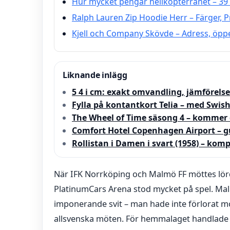
Hur mycket pengar helikopterrånet – 39
Ralph Lauren Zip Hoodie Herr – Färger, P
Kjell och Company Skövde – Adress, öppe
Liknande inlägg
5 4 i cm: exakt omvandling, jämförelse
Fylla på kontantkort Telia – med Swish
The Wheel of Time säsong 4 – kommer 
Comfort Hotel Copenhagen Airport – g
Rollistan i Damen i svart (1958) – komp
När IFK Norrköping och Malmö FF möttes lö
PlatinumCars Arena stod mycket på spel. Ma
imponerande svit – man hade inte förlorat m
allsvenska möten. För hemmalaget handlade d