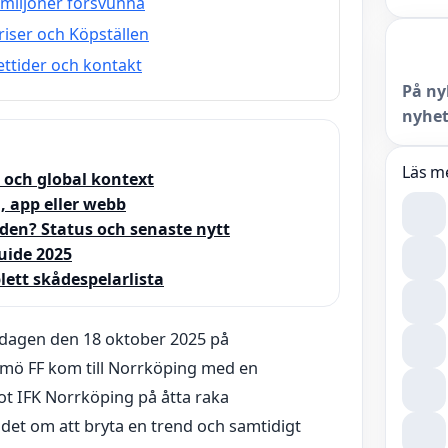
 miljoner försvunna
riser och Köpställen
ttider och kontakt
På ny
nyhet
Läs m
 och global kontext
, app eller webb
den? Status och senaste nytt
uide 2025
lett skådespelarlista
rdagen den 18 oktober 2025 på
lmö FF kom till Norrköping med en
ot IFK Norrköping på åtta raka
et om att bryta en trend och samtidigt