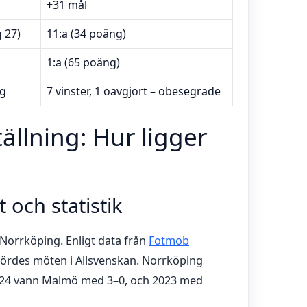
+31 mål
 27)
11:a (34 poäng)
1:a (65 poäng)
ng
7 vinster, 1 oavgjort – obesegrade
ällning: Hur ligger
 och statistik
 Norrköping. Enligt data från
Fotmob
bördes möten i Allsvenskan. Norrköping
2024 vann Malmö med 3–0, och 2023 med