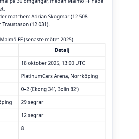
a mål på 30 omgångar, medan Malmö FF hade
et.
nder matchen: Adrian Skogmar (12 508
 Traustason (12 031).
 Malmö FF (senaste mötet 2025)
Detalj
18 oktober 2025, 13:00 UTC
PlatinumCars Arena, Norrköping
0–2 (Ekong 34′, Bolin 82′)
öping
29 segrar
12 segrar
8