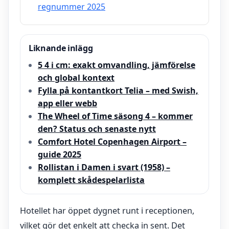
regnummer 2025
Liknande inlägg
5 4 i cm: exakt omvandling, jämförelse
och global kontext
Fylla på kontantkort Telia – med Swish,
app eller webb
The Wheel of Time säsong 4 – kommer
den? Status och senaste nytt
Comfort Hotel Copenhagen Airport –
guide 2025
Rollistan i Damen i svart (1958) –
komplett skådespelarlista
Hotellet har öppet dygnet runt i receptionen,
vilket gör det enkelt att checka in sent. Det