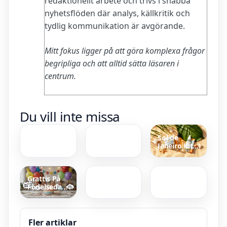
redaktionellt arbete och trivs i snabba
nyhetsflöden där analys, källkritik och
tydlig kommunikation är avgörande.
Mitt fokus ligger på att göra komplexa frågor
begripliga och att alltid sätta läsaren i
centrum.
4 Feet in Cm
Game of
Du vill inte missa
– Exakt
Thrones
Omvandling
Rollista –
För Bygg
Säsonger
Sol de
och Teknik
och
Janeiro Kit –
Rollbyten
American
En Ball
guide till
Crime Story
Groda
set, priser
säsong 2 –
Dansar
och dofter
handling
Aldrig
Grattis På
och
Ensam –
Födelsedagen
skådespelare
Betydelse &
Rolig –
musik
Bästa Texter
Till Vänner
Och Barn
Fler artiklar