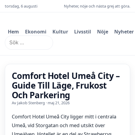
torsdag, 6 augusti
Nyheter, nöje och nästa grej att göra.
Hem
Ekonomi
Kultur
Livsstil
Nöje
Nyheter
Sök
efter:
Comfort Hotel Umeå City –
Guide Till Läge, Frukost
Och Parkering
Av Jakob Stenberg · maj 21, 2026
Comfort Hotel Umeå City ligger mitt i centrala
Umeå, vid Storgatan och med utsikt över
Umeälven. Hotellet är en del av Strawberrys