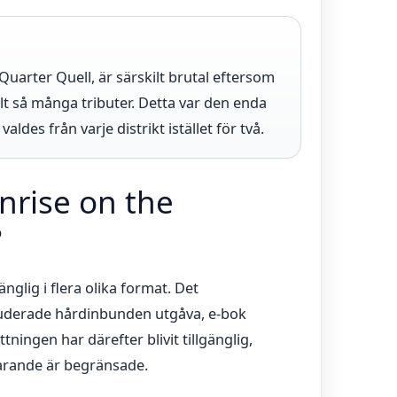
uarter Quell, är särskilt brutal eftersom
lt så många tributer. Detta var den enda
aldes från varje distrikt istället för två.
nrise on the
?
glig i flera olika format. Det
luderade hårdinbunden utgåva, e-bok
ningen har därefter blivit tillgänglig,
farande är begränsade.