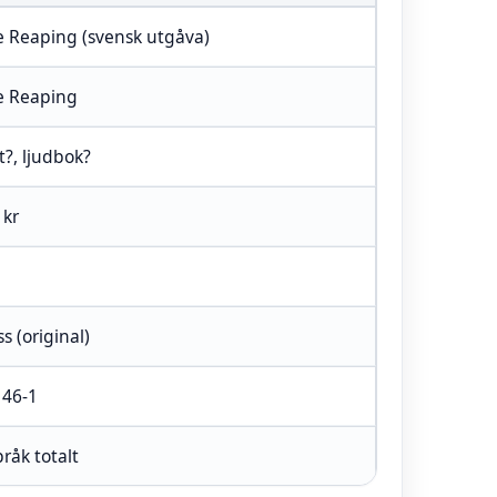
e Reaping (svensk utgåva)
e Reaping
t?, ljudbok?
 kr
s (original)
146-1
råk totalt