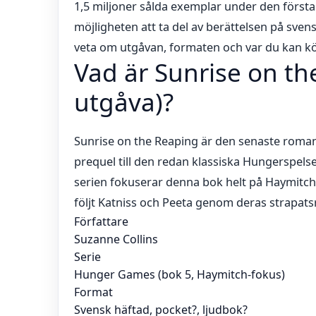
1,5 miljoner sålda exemplar under den första
möjligheten att ta del av berättelsen på sven
veta om utgåvan, formaten och var du kan k
Vad är Sunrise on th
utgåva)?
Sunrise on the Reaping är den senaste roma
prequel till den redan klassiska Hungerspelseri
serien fokuserar denna bok helt på Haymitch
följt Katniss och Peeta genom deras strapatsr
Författare
Suzanne Collins
Serie
Hunger Games (bok 5, Haymitch-fokus)
Format
Svensk häftad, pocket?, ljudbok?