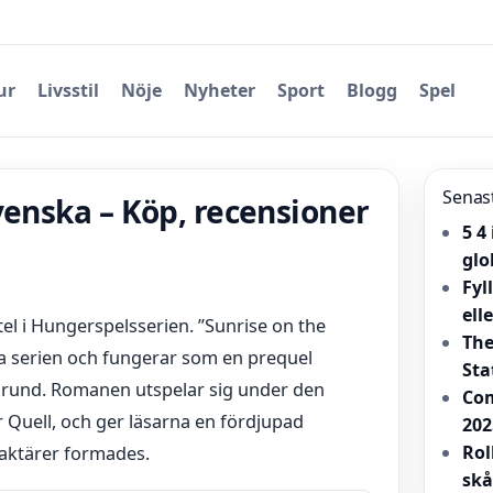
ur
Livsstil
Nöje
Nyheter
Sport
Blogg
Spel
Senas
venska – Köp, recensioner
5 4
glo
Fyl
ell
tel i Hungerspelsserien. ”Sunrise on the
The
a serien och fungerar som en prequel
Sta
rund. Romanen utspelar sig under den
Com
 Quell, och ger läsarna en fördjupad
202
Rol
raktärer formades.
skå