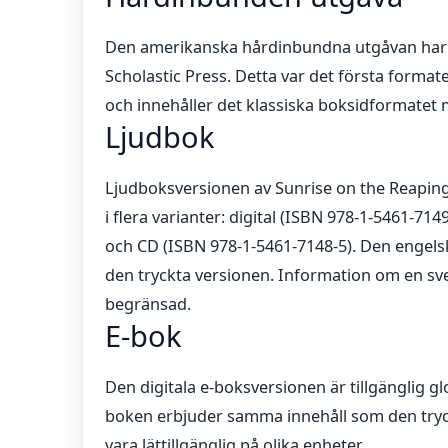
Den amerikanska hårdinbundna utgåvan har I
Scholastic Press. Detta var det första format
och innehåller det klassiska boksidformatet 
Ljudbok
Ljudboksversionen av Sunrise on the Reaping 
i flera varianter: digital (ISBN 978-1-5461-714
och CD (ISBN 978-1-5461-7148-5). Den engel
den tryckta versionen. Information om en sv
begränsad.
E-bok
Den digitala e-boksversionen är tillgänglig g
boken erbjuder samma innehåll som den tryc
vara lättillgänglig på olika enheter.