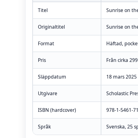
Titel
Sunrise on th
Originaltitel
Sunrise on th
Format
Häftad, pocke
Pris
Från cirka 299
Släppdatum
18 mars 2025
Utgivare
Scholastic Pres
ISBN (hardcover)
978-1-5461-7
Språk
Svenska, 25 sp