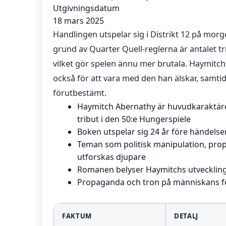
Utgivningsdatum
18 mars 2025
Handlingen utspelar sig i Distrikt 12 på mor
grund av Quarter Quell-reglerna är antalet t
vilket gör spelen ännu mer brutala. Haymitch
också för att vara med den han älskar, samtid
förutbestämt.
Haymitch Abernathy är huvudkaraktäre
tribut i den 50:e Hungerspiele
Boken utspelar sig 24 år före händels
Teman som politisk manipulation, pro
utforskas djupare
Romanen belyser Haymitchs utveckling 
Propaganda och tron på människans fö
FAKTUM
DETALJ