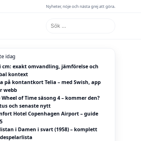
Nyheter, nöje och nästa grej att göra.
Sök
efter:
te idag
 i cm: exakt omvandling, jämförelse och
bal kontext
la på kontantkort Telia – med Swish, app
er webb
 Wheel of Time säsong 4 – kommer den?
tus och senaste nytt
fort Hotel Copenhagen Airport – guide
5
listan i Damen i svart (1958) – komplett
despelarlista