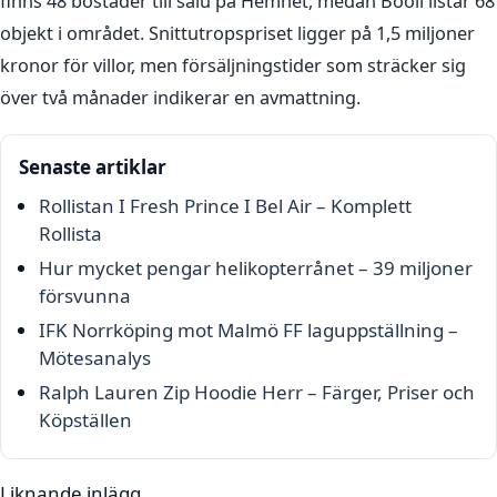
finns 48 bostäder till salu på Hemnet, medan Booli listar 68
objekt i området. Snittutropspriset ligger på 1,5 miljoner
kronor för villor, men försäljningstider som sträcker sig
över två månader indikerar en avmattning.
Senaste artiklar
Rollistan I Fresh Prince I Bel Air – Komplett
Rollista
Hur mycket pengar helikopterrånet – 39 miljoner
försvunna
IFK Norrköping mot Malmö FF laguppställning –
Mötesanalys
Ralph Lauren Zip Hoodie Herr – Färger, Priser och
Köpställen
Liknande inlägg