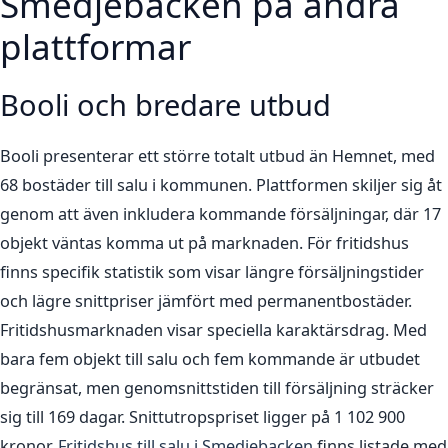
Smedjebacken på andra
plattformar
Booli och bredare utbud
Booli presenterar ett större totalt utbud än Hemnet, med
68 bostäder till salu i kommunen. Plattformen skiljer sig åt
genom att även inkludera kommande försäljningar, där 17
objekt väntas komma ut på marknaden. För fritidshus
finns specifik statistik som visar längre försäljningstider
och lägre snittpriser jämfört med permanentbostäder.
Fritidshusmarknaden visar speciella karaktärsdrag. Med
bara fem objekt till salu och fem kommande är utbudet
begränsat, men genomsnittstiden till försäljning sträcker
sig till 169 dagar. Snittutropspriset ligger på 1 102 900
kronor.
Fritidshus till salu i Smedjebacken
finns listade med