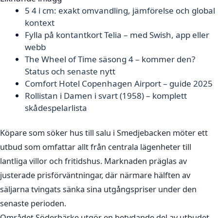
5 4 i cm: exakt omvandling, jämförelse och global
kontext
Fylla på kontantkort Telia – med Swish, app eller
webb
The Wheel of Time säsong 4 – kommer den?
Status och senaste nytt
Comfort Hotel Copenhagen Airport – guide 2025
Rollistan i Damen i svart (1958) – komplett
skådespelarlista
Köpare som söker hus till salu i Smedjebacken möter ett
utbud som omfattar allt från centrala lägenheter till
lantliga villor och fritidshus. Marknaden präglas av
justerade prisförväntningar, där närmare hälften av
säljarna tvingats sänka sina utgångspriser under den
senaste perioden.
Området Söderbärke utgör en betydande del av utbudet,