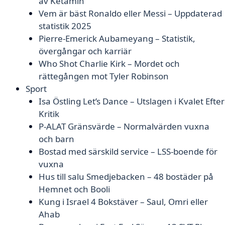
av Ketamin
Vem är bäst Ronaldo eller Messi – Uppdaterad
statistik 2025
Pierre-Emerick Aubameyang – Statistik,
övergångar och karriär
Who Shot Charlie Kirk – Mordet och
rättegången mot Tyler Robinson
Sport
Isa Östling Let’s Dance – Utslagen i Kvalet Efter
Kritik
P-ALAT Gränsvärde – Normalvärden vuxna
och barn
Bostad med särskild service – LSS-boende för
vuxna
Hus till salu Smedjebacken – 48 bostäder på
Hemnet och Booli
Kung i Israel 4 Bokstäver – Saul, Omri eller
Ahab