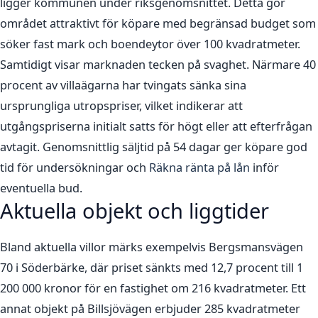
ligger kommunen under riksgenomsnittet. Detta gör
området attraktivt för köpare med begränsad budget som
söker fast mark och boendeytor över 100 kvadratmeter.
Samtidigt visar marknaden tecken på svaghet. Närmare 40
procent av villaägarna har tvingats sänka sina
ursprungliga utropspriser, vilket indikerar att
utgångspriserna initialt satts för högt eller att efterfrågan
avtagit. Genomsnittlig säljtid på 54 dagar ger köpare god
tid för undersökningar och
Räkna ränta på lån
inför
eventuella bud.
Aktuella objekt och liggtider
Bland aktuella villor märks exempelvis Bergsmansvägen
70 i Söderbärke, där priset sänkts med 12,7 procent till 1
200 000 kronor för en fastighet om 216 kvadratmeter. Ett
annat objekt på Billsjövägen erbjuder 285 kvadratmeter