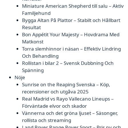
Miniature American Shepherd till salu – Aktiv
Familjehund
Bygga Altan På Plattor – Stabilt och Hållbart
Resultat
Bon Appétit Your Majesty – Hovdrama Med
Matkonst
Torra slemhinnor i näsan – Effektiv Lindring
Och Behandling
Rollistan i bilar 2 – Svensk Dubbning Och
Spänning
Nöje
Sunrise on the Reaping Svenska – Köp,
recensioner och utgåva 2025
Real Madrid vs Rayo Vallecano Lineups –
Förväntade elvor och skador
Vännerna och det gröna ljuset – Säsonger,
rollista och streaming
Land Rover Range Rover Sport – Pris ny och