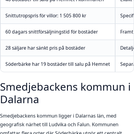
Snittutropspris för villor: 1 505 800 kr
Specif
60 dagars snittförsäljningstid för bostäder
Framt
28 säljare har sänkt pris på bostäder
Detal
Söderbärke har 19 bostäder till salu på Hemnet
Separa
Smedjebackens kommun i
Dalarna
Smedjebackens kommun ligger i Dalarnas län, med
geografisk närhet till Ludvika och Falun. Kommunen
omfattar flera orter där Söderbärke utgör ett centralt