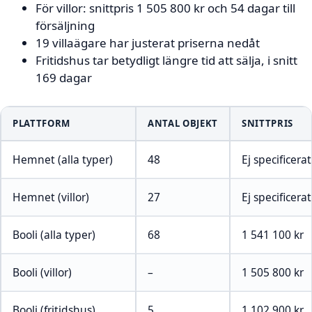
För villor: snittpris 1 505 800 kr och 54 dagar till
försäljning
19 villaägare har justerat priserna nedåt
Fritidshus tar betydligt längre tid att sälja, i snitt
169 dagar
PLATTFORM
ANTAL OBJEKT
SNITTPRIS
Hemnet (alla typer)
48
Ej specificerat
Hemnet (villor)
27
Ej specificerat
Booli (alla typer)
68
1 541 100 kr
Booli (villor)
–
1 505 800 kr
Booli (fritidshus)
5
1 102 900 kr