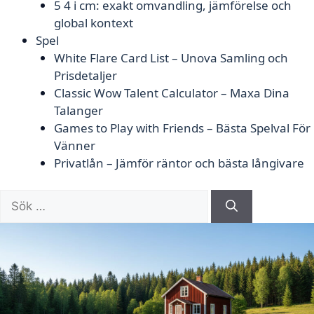
5 4 i cm: exakt omvandling, jämförelse och
global kontext
Spel
White Flare Card List – Unova Samling och
Prisdetaljer
Classic Wow Talent Calculator – Maxa Dina
Talanger
Games to Play with Friends – Bästa Spelval För
Vänner
Privatlån – Jämför räntor och bästa långivare
Sök
efter: