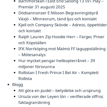
Barnmorskan i East End Säsong 13 SVT Play –
Premiär 31 augusti 2025
Dödsannonser E Nilsson Begravningsbyrå
Växjö – Minnesrum, tänd ljus och kontakt
Kjell och Company Skövde – Adress, öppettider
och kontakt
Ralph Lauren Zip Hoodie Herr – Färger, Priser
och Köpställen
IFK Norrköping mot Malmö FF laguppställning
– Mötesanalys
Hur mycket pengar helikopterrånet – 39
miljoner försvunna
Rollistan I Fresh Prince I Bel Air – Komplett
Rollista
Blogg
Att göra en pudel – betydelse och ursprung
Ursula von der Leyen lön – verifierade siffror,
faktagranskning