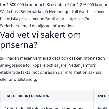
för 1 500 000 kronor och Brusgatan 7 för 1 215 000 kronor.
Sålda hus i Söderbärke på Hemnet
ger full överblick över
historiska priser, medan
Booli visar slutpriser för
Söderbärke
med detaljerad information.
Vad vet vi säkert om
priserna?
Skillnaden mellan verifierad data och osäker information
är avgörande för köpare och säljare. Nedan jämförs
etablerade fakta mot områden där information saknas
eller är ofullständig.
ETABLERAD INFORMATION
INFOR
48 bostäder till salu på Hemnet i kommunen
Exakt 