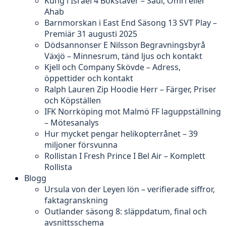
Kung i Israel 4 Bokstäver – Saul, Omri eller
Ahab
Barnmorskan i East End Säsong 13 SVT Play –
Premiär 31 augusti 2025
Dödsannonser E Nilsson Begravningsbyrå
Växjö – Minnesrum, tänd ljus och kontakt
Kjell och Company Skövde – Adress,
öppettider och kontakt
Ralph Lauren Zip Hoodie Herr – Färger, Priser
och Köpställen
IFK Norrköping mot Malmö FF laguppställning
– Mötesanalys
Hur mycket pengar helikopterrånet – 39
miljoner försvunna
Rollistan I Fresh Prince I Bel Air – Komplett
Rollista
Blogg
Ursula von der Leyen lön – verifierade siffror,
faktagranskning
Outlander säsong 8: släppdatum, final och
avsnittsschema