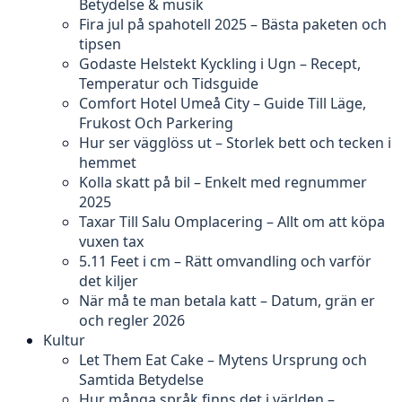
Betydelse & musik
Fira jul på spahotell 2025 – Bästa paketen och
tipsen
Godaste Helstekt Kyckling i Ugn – Recept,
Temperatur och Tidsguide
Comfort Hotel Umeå City – Guide Till Läge,
Frukost Och Parkering
Hur ser vägglöss ut – Storlek bett och tecken i
hemmet
Kolla skatt på bil – Enkelt med regnummer
2025
Taxar Till Salu Omplacering – Allt om att köpa
vuxen tax
5.11 Feet i cm – Rätt omvandling och varför
det kiljer
När må te man betala katt – Datum, grän er
och regler 2026
Kultur
Let Them Eat Cake – Mytens Ursprung och
Samtida Betydelse
Hur många språk finns det i världen –