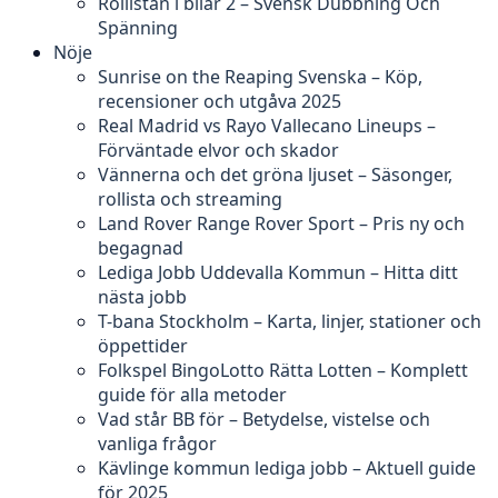
Rollistan i bilar 2 – Svensk Dubbning Och
Spänning
Nöje
Sunrise on the Reaping Svenska – Köp,
recensioner och utgåva 2025
Real Madrid vs Rayo Vallecano Lineups –
Förväntade elvor och skador
Vännerna och det gröna ljuset – Säsonger,
rollista och streaming
Land Rover Range Rover Sport – Pris ny och
begagnad
Lediga Jobb Uddevalla Kommun – Hitta ditt
nästa jobb
T-bana Stockholm – Karta, linjer, stationer och
öppettider
Folkspel BingoLotto Rätta Lotten – Komplett
guide för alla metoder
Vad står BB för – Betydelse, vistelse och
vanliga frågor
Kävlinge kommun lediga jobb – Aktuell guide
för 2025