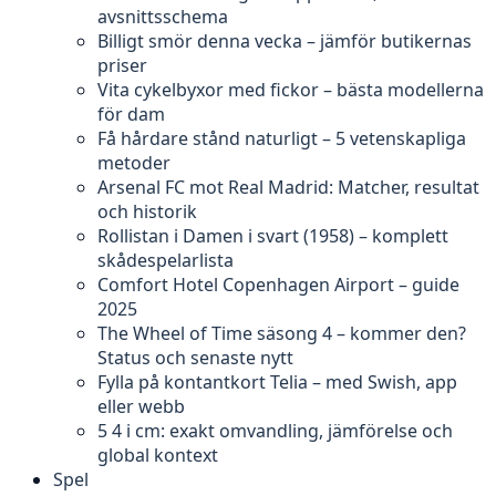
avsnittsschema
Billigt smör denna vecka – jämför butikernas
priser
Vita cykelbyxor med fickor – bästa modellerna
för dam
Få hårdare stånd naturligt – 5 vetenskapliga
metoder
Arsenal FC mot Real Madrid: Matcher, resultat
och historik
Rollistan i Damen i svart (1958) – komplett
skådespelarlista
Comfort Hotel Copenhagen Airport – guide
2025
The Wheel of Time säsong 4 – kommer den?
Status och senaste nytt
Fylla på kontantkort Telia – med Swish, app
eller webb
5 4 i cm: exakt omvandling, jämförelse och
global kontext
Spel