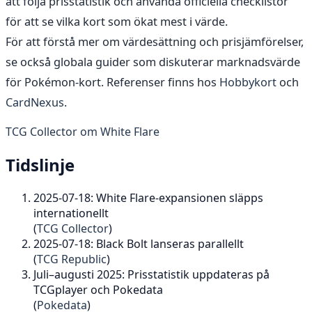
att följa prisstatistik och använda officiella checklistor
för att se vilka kort som ökat mest i värde.
För att förstå mer om värdesättning och prisjämförelser,
se också globala guider som diskuterar marknadsvärde
för Pokémon-kort. Referenser finns hos
Hobbykort
och
CardNexus
.
TCG Collector om White Flare
Tidslinje
2025-07-18
: White Flare-expansionen släpps
internationellt
(
TCG Collector
)
2025-07-18
: Black Bolt lanseras parallellt
(
TCG Republic
)
Juli–augusti 2025: Prisstatistik uppdateras på
TCGplayer och Pokedata
(
Pokedata
)