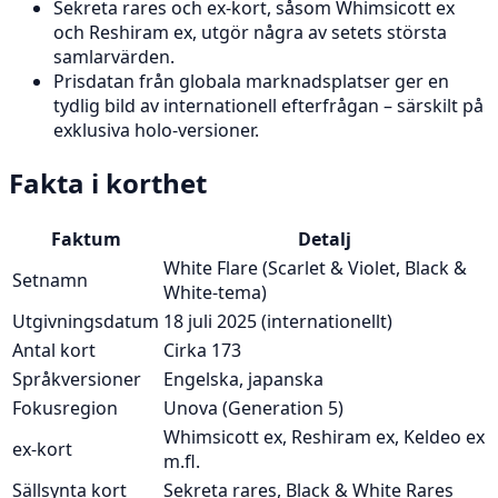
Sekreta rares och ex-kort, såsom Whimsicott ex
och Reshiram ex, utgör några av setets största
samlarvärden.
Prisdatan från globala marknadsplatser ger en
tydlig bild av internationell efterfrågan – särskilt på
exklusiva holo-versioner.
Fakta i korthet
Faktum
Detalj
White Flare (Scarlet & Violet, Black &
Setnamn
White-tema)
Utgivningsdatum
18 juli 2025 (internationellt)
Antal kort
Cirka 173
Språkversioner
Engelska, japanska
Fokusregion
Unova (Generation 5)
Whimsicott ex, Reshiram ex, Keldeo ex
ex-kort
m.fl.
Sällsynta kort
Sekreta rares, Black & White Rares