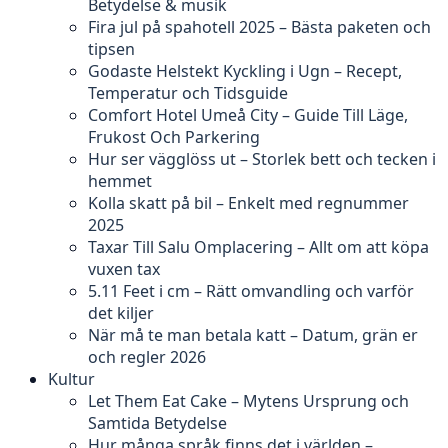
Betydelse & musik
Fira jul på spahotell 2025 – Bästa paketen och
tipsen
Godaste Helstekt Kyckling i Ugn – Recept,
Temperatur och Tidsguide
Comfort Hotel Umeå City – Guide Till Läge,
Frukost Och Parkering
Hur ser vägglöss ut – Storlek bett och tecken i
hemmet
Kolla skatt på bil – Enkelt med regnummer
2025
Taxar Till Salu Omplacering – Allt om att köpa
vuxen tax
5.11 Feet i cm – Rätt omvandling och varför
det kiljer
När må te man betala katt – Datum, grän er
och regler 2026
Kultur
Let Them Eat Cake – Mytens Ursprung och
Samtida Betydelse
Hur många språk finns det i världen –