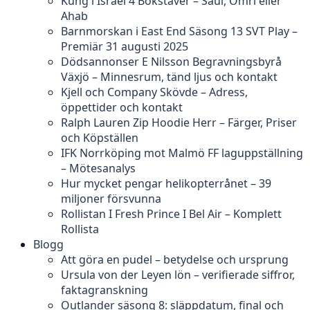
Kung i Israel 4 Bokstäver – Saul, Omri eller
Ahab
Barnmorskan i East End Säsong 13 SVT Play –
Premiär 31 augusti 2025
Dödsannonser E Nilsson Begravningsbyrå
Växjö – Minnesrum, tänd ljus och kontakt
Kjell och Company Skövde – Adress,
öppettider och kontakt
Ralph Lauren Zip Hoodie Herr – Färger, Priser
och Köpställen
IFK Norrköping mot Malmö FF laguppställning
– Mötesanalys
Hur mycket pengar helikopterrånet – 39
miljoner försvunna
Rollistan I Fresh Prince I Bel Air – Komplett
Rollista
Blogg
Att göra en pudel – betydelse och ursprung
Ursula von der Leyen lön – verifierade siffror,
faktagranskning
Outlander säsong 8: släppdatum, final och