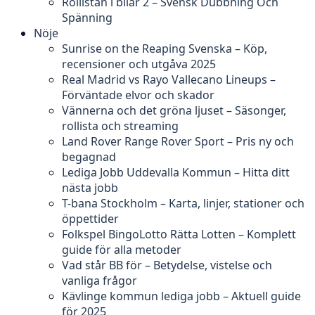
Rollistan i bilar 2 – Svensk Dubbning Och
Spänning
Nöje
Sunrise on the Reaping Svenska – Köp,
recensioner och utgåva 2025
Real Madrid vs Rayo Vallecano Lineups –
Förväntade elvor och skador
Vännerna och det gröna ljuset – Säsonger,
rollista och streaming
Land Rover Range Rover Sport – Pris ny och
begagnad
Lediga Jobb Uddevalla Kommun – Hitta ditt
nästa jobb
T-bana Stockholm – Karta, linjer, stationer och
öppettider
Folkspel BingoLotto Rätta Lotten – Komplett
guide för alla metoder
Vad står BB för – Betydelse, vistelse och
vanliga frågor
Kävlinge kommun lediga jobb – Aktuell guide
för 2025