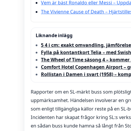
Vem är bäst Ronaldo eller Messi – Uppda
The Vivienne Cause of Death – Hjärtstill
Liknande inlägg
5 4 i cm: exakt omvandling, jämförelse
Fylla på kontantkort Telia – med Swish
The Wheel of Time säsong 4 – kommer 
Comfort Hotel Copenhagen Airport – g
Rollistan i Damen i svart (1958) – komp
Rapporter om en SL-märkt buss som plötsligt 
uppmärksamhet. Händelsen involverar en gr
som enligt tillgängliga källor reste på en SL-b
Incidenten har skapat frågor kring SL:s verk
en sådan buss kunde hamna så långt från S