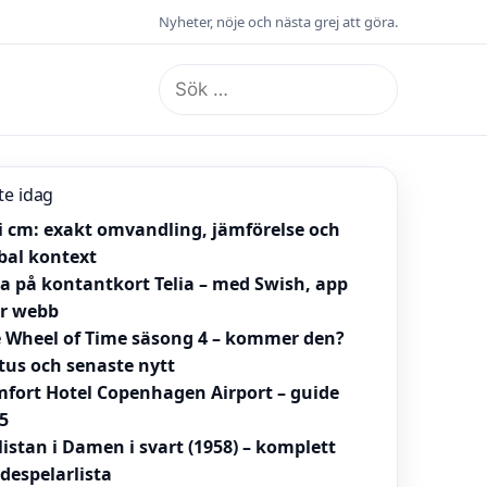
Nyheter, nöje och nästa grej att göra.
Sök
efter:
te idag
 i cm: exakt omvandling, jämförelse och
bal kontext
la på kontantkort Telia – med Swish, app
er webb
 Wheel of Time säsong 4 – kommer den?
tus och senaste nytt
fort Hotel Copenhagen Airport – guide
5
listan i Damen i svart (1958) – komplett
despelarlista