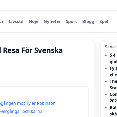
ur
Livsstil
Nöje
Nyheter
Sport
Blogg
Spel
Senas
d Resa För Svenska
5 4
glo
Fyl
ell
The
Sta
Com
202
tegången mot Tyler Robinson
Rol
övergångar och karriär
skå