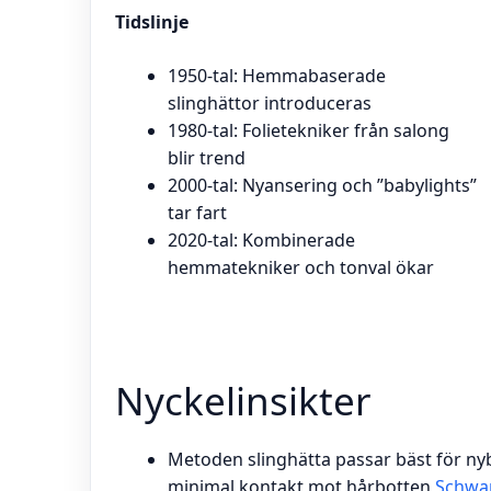
Tidslinje
1950-tal: Hemmabaserade
slinghättor introduceras
1980-tal: Folietekniker från salong
blir trend
2000-tal: Nyansering och ”babylights”
tar fart
2020-tal: Kombinerade
hemmatekniker och tonval ökar
Nyckelinsikter
Metoden slinghätta passar bäst för ny
minimal kontakt mot hårbotten
Schwa