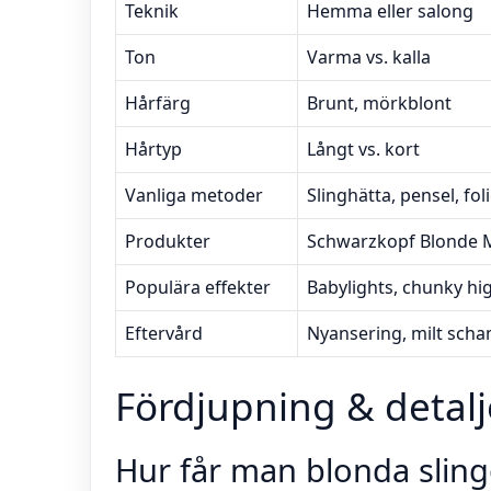
Teknik
Hemma eller salong
Ton
Varma vs. kalla
Hårfärg
Brunt, mörkblont
Hårtyp
Långt vs. kort
Vanliga metoder
Slinghätta, pensel, fol
Produkter
Schwarzkopf Blonde M
Populära effekter
Babylights, chunky hig
Eftervård
Nyansering, milt sch
Fördjupning & detalj
Hur får man blonda sli