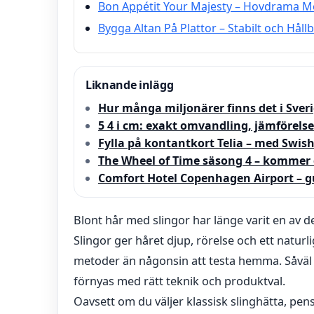
Bon Appétit Your Majesty – Hovdrama 
Bygga Altan På Plattor – Stabilt och Hållb
Liknande inlägg
Hur många miljonärer finns det i Sveri
5 4 i cm: exakt omvandling, jämförelse
Fylla på kontantkort Telia – med Swish
The Wheel of Time säsong 4 – kommer 
Comfort Hotel Copenhagen Airport – g
Blont hår med slingor har länge varit en av de
Slingor ger håret djup, rörelse och ett naturli
metoder än någonsin att testa hemma. Såväl 
förnyas med rätt teknik och produktval.
Oavsett om du väljer klassisk slinghätta, pens