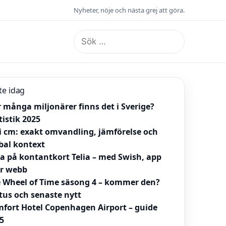
Nyheter, nöje och nästa grej att göra.
Sök
efter:
te idag
 många miljonärer finns det i Sverige?
tistik 2025
 i cm: exakt omvandling, jämförelse och
bal kontext
la på kontantkort Telia – med Swish, app
er webb
 Wheel of Time säsong 4 – kommer den?
tus och senaste nytt
fort Hotel Copenhagen Airport – guide
5