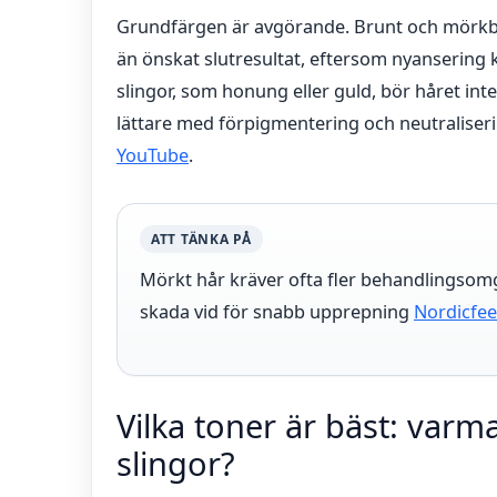
Grundfärgen är avgörande. Brunt och mörkblon
än önskat slutresultat, eftersom nyansering
slingor, som honung eller guld, bör håret int
lättare med förpigmentering och neutralise
YouTube
.
ATT TÄNKA PÅ
Mörkt hår kräver ofta fler behandlingsomgå
skada vid för snabb upprepning
Nordicfee
Vilka toner är bäst: varma
slingor?