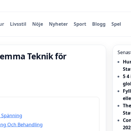
ur
Livsstil
Nöje
Nyheter
Sport
Blogg
Spel
Senas
Hemma Teknik för
Hur
Sta
5 4
glo
Fyl
ell
The
Sta
h Spänning
Com
ring Och Behandling
202