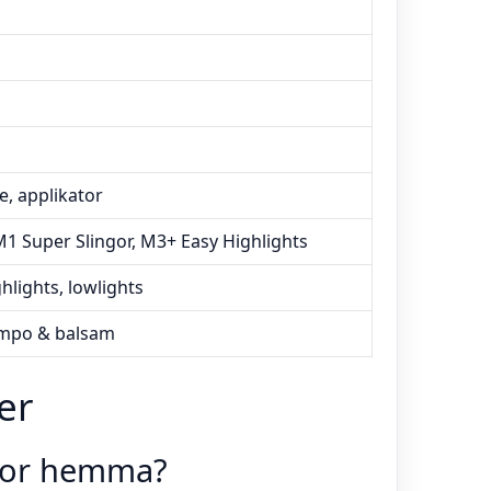
ie, applikator
1 Super Slingor, M3+ Easy Highlights
hlights, lowlights
ampo & balsam
er
ngor hemma?