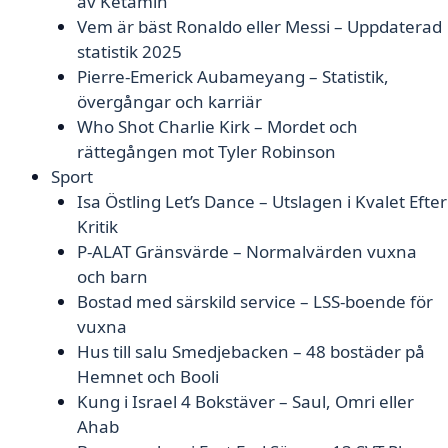
av Ketamin
Vem är bäst Ronaldo eller Messi – Uppdaterad
statistik 2025
Pierre-Emerick Aubameyang – Statistik,
övergångar och karriär
Who Shot Charlie Kirk – Mordet och
rättegången mot Tyler Robinson
Sport
Isa Östling Let’s Dance – Utslagen i Kvalet Efter
Kritik
P-ALAT Gränsvärde – Normalvärden vuxna
och barn
Bostad med särskild service – LSS-boende för
vuxna
Hus till salu Smedjebacken – 48 bostäder på
Hemnet och Booli
Kung i Israel 4 Bokstäver – Saul, Omri eller
Ahab