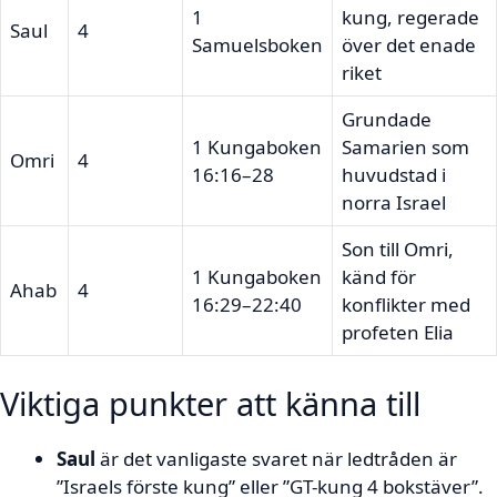
1
kung, regerade
Saul
4
Samuelsboken
över det enade
riket
Grundade
1 Kungaboken
Samarien som
Omri
4
16:16–28
huvudstad i
norra Israel
Son till Omri,
1 Kungaboken
känd för
Ahab
4
16:29–22:40
konflikter med
profeten Elia
Viktiga punkter att känna till
Saul
är det vanligaste svaret när ledtråden är
”Israels förste kung” eller ”GT-kung 4 bokstäver”.