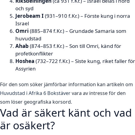
Riksdelningen
(ca 931 f.Kr.) – Israel delas i nord
och syd
Jerobeam I
(931–910 f.Kr.) – Förste kung i norra
Israel
Omri
(885–874 f.Kr.) – Grundade Samaria som
huvudstad
Ahab
(874–853 f.Kr.) – Son till Omri, känd för
profetkonflikter
Hoshea
(732–722 f.Kr.) – Siste kung, riket faller för
Assyrien
För den som söker jämförbar information kan artikeln om
Huvudstad i Afrika 6 Bokstäver
vara av intresse för den
som löser geografiska korsord.
Vad är säkert känt och vad
är osäkert?