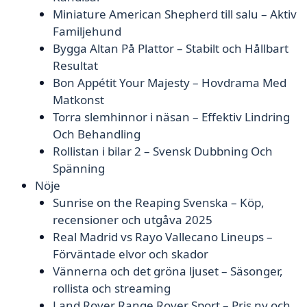
Miniature American Shepherd till salu – Aktiv
Familjehund
Bygga Altan På Plattor – Stabilt och Hållbart
Resultat
Bon Appétit Your Majesty – Hovdrama Med
Matkonst
Torra slemhinnor i näsan – Effektiv Lindring
Och Behandling
Rollistan i bilar 2 – Svensk Dubbning Och
Spänning
Nöje
Sunrise on the Reaping Svenska – Köp,
recensioner och utgåva 2025
Real Madrid vs Rayo Vallecano Lineups –
Förväntade elvor och skador
Vännerna och det gröna ljuset – Säsonger,
rollista och streaming
Land Rover Range Rover Sport – Pris ny och