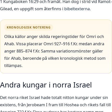
1 Kungaboken 16:29 och framåt. Han dog i strid vid Ramot-
Gilead, en uppgift som återfinns i
bibeltexterna
.
KRONOLOGISK NOTERING
Olika källor anger skilda regeringstider för Omri och
Ahab. Vissa placerar Omri 927–916 f.Kr. medan andra
anger 885–874 f.Kr. Samma variationsmönster gäller
för Ahab, beroende på vilken kronologisk metod som
tillämpas.
Andra kungar i norra Israel
Det norra riket Israel hade totalt nitton kungar under sin
existens, från Jerobeam I fram till Hoshea och rikets fall till
Assyrien 722 f.Kr. Flera av dessa har kortare namn men