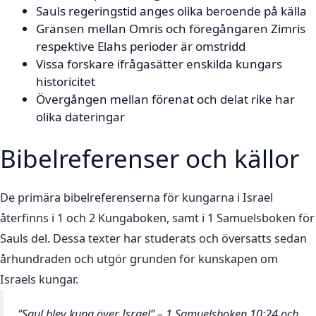
Sauls regeringstid anges olika beroende på källa
Gränsen mellan Omris och föregångaren Zimris
respektive Elahs perioder är omstridd
Vissa forskare ifrågasätter enskilda kungars
historicitet
Övergången mellan förenat och delat rike har
olika dateringar
Bibelreferenser och källor
De primära bibelreferenserna för kungarna i Israel
återfinns i 1 och 2 Kungaboken, samt i 1 Samuelsboken för
Sauls del. Dessa texter har studerats och översatts sedan
århundraden och utgör grunden för kunskapen om
Israels kungar.
”Saul blev kung över Israel” – 1 Samuelsboken 10:24 och