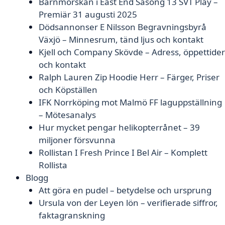
Barnmorskan i East End Säsong 13 SVT Play –
Premiär 31 augusti 2025
Dödsannonser E Nilsson Begravningsbyrå
Växjö – Minnesrum, tänd ljus och kontakt
Kjell och Company Skövde – Adress, öppettider
och kontakt
Ralph Lauren Zip Hoodie Herr – Färger, Priser
och Köpställen
IFK Norrköping mot Malmö FF laguppställning
– Mötesanalys
Hur mycket pengar helikopterrånet – 39
miljoner försvunna
Rollistan I Fresh Prince I Bel Air – Komplett
Rollista
Blogg
Att göra en pudel – betydelse och ursprung
Ursula von der Leyen lön – verifierade siffror,
faktagranskning