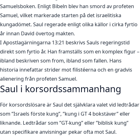
Samuelsboken. Enligt Bibeln blev han smord av profeten
Samuel, vilket markerade starten på det israelitiska
kungadömet. Saul regerade enligt olika källor i cirka fyrtio
år innan David övertog makten.
I Apostlagärningarna 13:21 beskrivs Sauls regeringstid
direkt som fyrtio år. Han framställs som en komplex figur –
ibland beskriven som from, ibland som fallen. Hans
historia innefattar strider mot filistéerna och en gradvis
alienering från profeten Samuel.
Saul i korsordssammanhang
För korsordslösare är Saul det självklara valet vid ledtrådar
som ”Israels förste kung”, ”kung i GT 4 bokstäver” eller
liknande. Ledtrådar som ”GT-kung” eller ”biblisk kung”
utan specifikare anvisningar pekar ofta mot Saul.