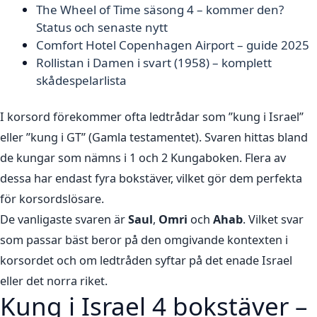
The Wheel of Time säsong 4 – kommer den?
Status och senaste nytt
Comfort Hotel Copenhagen Airport – guide 2025
Rollistan i Damen i svart (1958) – komplett
skådespelarlista
I korsord förekommer ofta ledtrådar som ”kung i Israel”
eller ”kung i GT” (Gamla testamentet). Svaren hittas bland
de kungar som nämns i 1 och 2 Kungaboken. Flera av
dessa har endast fyra bokstäver, vilket gör dem perfekta
för korsordslösare.
De vanligaste svaren är
Saul
,
Omri
och
Ahab
. Vilket svar
som passar bäst beror på den omgivande kontexten i
korsordet och om ledtråden syftar på det enade Israel
eller det norra riket.
Kung i Israel 4 bokstäver –