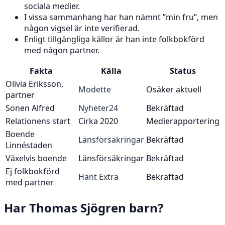
sociala medier.
I vissa sammanhang har han nämnt ”min fru”, men
någon vigsel är inte verifierad.
Enligt tillgängliga källor är han inte folkbokförd
med någon partner.
Fakta
Källa
Status
Olivia Eriksson,
Modette
Osäker aktuell
partner
Sonen Alfred
Nyheter24
Bekräftad
Relationens start
Cirka 2020
Medierapportering
Boende
Länsförsäkringar
Bekräftad
Linnéstaden
Växelvis boende
Länsförsäkringar
Bekräftad
Ej folkbokförd
Hänt Extra
Bekräftad
med partner
Har Thomas Sjögren barn?