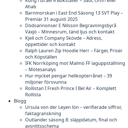
Kung i Israel 4 Bokstäver – Saul, Omri eller
Ahab
Barnmorskan i East End Säsong 13 SVT Play –
Premiär 31 augusti 2025
Dödsannonser E Nilsson Begravningsbyrå
Växjö – Minnesrum, tänd ljus och kontakt
Kjell och Company Skövde – Adress,
öppettider och kontakt
Ralph Lauren Zip Hoodie Herr – Färger, Priser
och Köpställen
IFK Norrköping mot Malmö FF laguppställning
– Mötesanalys
Hur mycket pengar helikopterrånet – 39
miljoner försvunna
Rollistan I Fresh Prince I Bel Air – Komplett
Rollista
Blogg
Ursula von der Leyen lön – verifierade siffror,
faktagranskning
Outlander säsong 8: släppdatum, final och
avsnittsschema