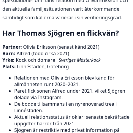
spekulationer om hans relation med Olivia Eriksson och
den aktuella familjesituationen varit återkommande,
samtidigt som källorna varierar i sin verifieringsgrad.
Har Thomas Sjögren en flickvän?
Partner:
Olivia Eriksson (senast känd 2021)
Barn:
Alfred (född cirka 2021)
Yrke:
Kock och domare i
Sveriges Mästerkock
Plats:
Linnéstaden, Göteborg
Relationen med Olivia Eriksson blev känd för
allmänheten runt 2020–2021.
Paret fick sonen Alfred under 2021, vilket Sjögren
delade via Instagram.
De bodde tillsammans i en nyrenoverad trea i
Linnéstaden.
Aktuell relationsstatus är oklar; senaste bekräftade
uppgifter härrör från 2021.
Sjögren är restriktiv med privat information på