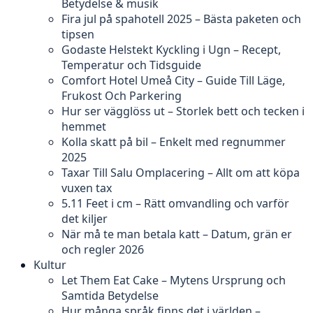
Betydelse & musik
Fira jul på spahotell 2025 – Bästa paketen och
tipsen
Godaste Helstekt Kyckling i Ugn – Recept,
Temperatur och Tidsguide
Comfort Hotel Umeå City – Guide Till Läge,
Frukost Och Parkering
Hur ser vägglöss ut – Storlek bett och tecken i
hemmet
Kolla skatt på bil – Enkelt med regnummer
2025
Taxar Till Salu Omplacering – Allt om att köpa
vuxen tax
5.11 Feet i cm – Rätt omvandling och varför
det kiljer
När må te man betala katt – Datum, grän er
och regler 2026
Kultur
Let Them Eat Cake – Mytens Ursprung och
Samtida Betydelse
Hur många språk finns det i världen –