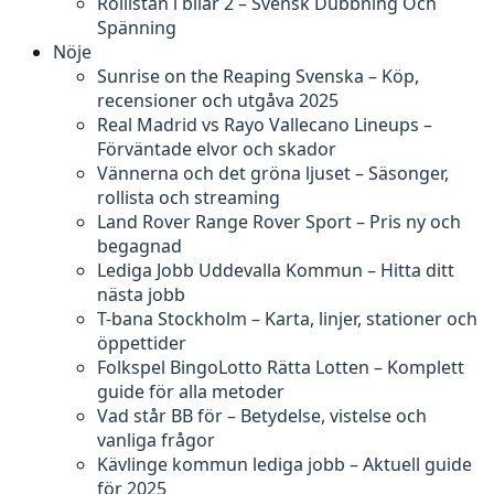
Rollistan i bilar 2 – Svensk Dubbning Och
Spänning
Nöje
Sunrise on the Reaping Svenska – Köp,
recensioner och utgåva 2025
Real Madrid vs Rayo Vallecano Lineups –
Förväntade elvor och skador
Vännerna och det gröna ljuset – Säsonger,
rollista och streaming
Land Rover Range Rover Sport – Pris ny och
begagnad
Lediga Jobb Uddevalla Kommun – Hitta ditt
nästa jobb
T-bana Stockholm – Karta, linjer, stationer och
öppettider
Folkspel BingoLotto Rätta Lotten – Komplett
guide för alla metoder
Vad står BB för – Betydelse, vistelse och
vanliga frågor
Kävlinge kommun lediga jobb – Aktuell guide
för 2025