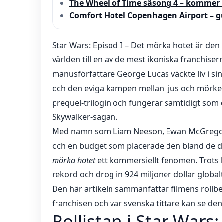
The Wheel of Time säsong 4 – kommer 
Comfort Hotel Copenhagen Airport – g
Star Wars: Episod I – Det mörka hotet är den
världen till en av de mest ikoniska franchiser
manusförfattare George Lucas väckte liv i si
och den eviga kampen mellan ljus och mörker
prequel-trilogin och fungerar samtidigt som 
Skywalker-sagan.
Med namn som Liam Neeson, Ewan McGregor o
och en budget som placerade den bland de dy
mörka hotet
ett kommersiellt fenomen. Trots bl
rekord och drog in 924 miljoner dollar globa
Den här artikeln sammanfattar filmens rollbes
franchisen och var svenska tittare kan se den
Rollistan i Star Wars: