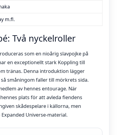
naka
y m.fl.
é: Två nyckelroller
troduceras som en nioårig slavpojke på
r en exceptionellt stark Koppling till
nom tränas. Denna introduktion lägger
 så småningom faller till mörkrets sida.
medlem av hennes entourage. När
hennes plats för att avleda fiendens
given skådespelare i källorna, men
e Expanded Universe-material.