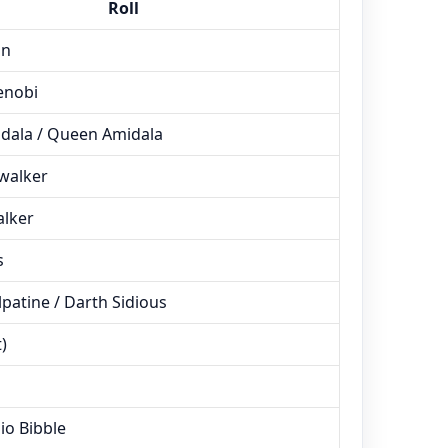
Roll
nn
enobi
dala / Queen Amidala
walker
lker
s
patine / Darth Sidious
)
io Bibble