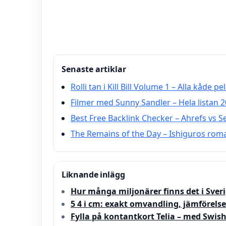
Senaste artiklar
Rolli tan i Kill Bill Volume 1 – Alla kåde pe
Filmer med Sunny Sandler – Hela listan 20
Best Free Backlink Checker – Ahrefs vs
The Remains of the Day – Ishiguros rom
Liknande inlägg
Hur många miljonärer finns det i Sveri
5 4 i cm: exakt omvandling, jämförelse
Fylla på kontantkort Telia – med Swish