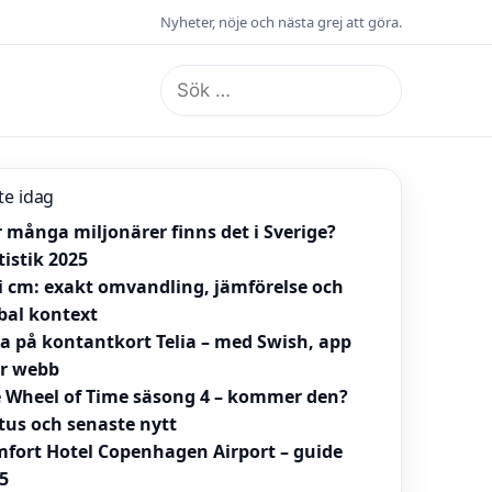
Nyheter, nöje och nästa grej att göra.
Sök
efter:
te idag
 många miljonärer finns det i Sverige?
tistik 2025
 i cm: exakt omvandling, jämförelse och
bal kontext
la på kontantkort Telia – med Swish, app
er webb
 Wheel of Time säsong 4 – kommer den?
tus och senaste nytt
fort Hotel Copenhagen Airport – guide
5