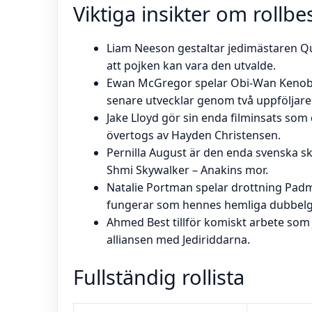
Viktiga insikter om rollb
Liam Neeson gestaltar jedimästaren Qu
att pojken kan vara den utvalde.
Ewan McGregor spelar Obi-Wan Kenobi 
senare utvecklar genom två uppföljare
Jake Lloyd gör sin enda filminsats som
övertogs av Hayden Christensen.
Pernilla August är den enda svenska s
Shmi Skywalker – Anakins mor.
Natalie Portman spelar drottning Pad
fungerar som hennes hemliga dubbelgång
Ahmed Best tillför komiskt arbete som J
alliansen med Jediriddarna.
Fullständig rollista