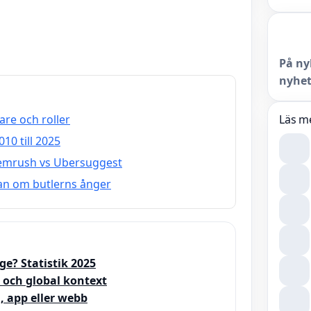
På ny
nyhet
lare och roller
Läs m
10 till 2025
 Semrush vs Ubersuggest
an om butlerns ånger
ge? Statistik 2025
 och global kontext
, app eller webb