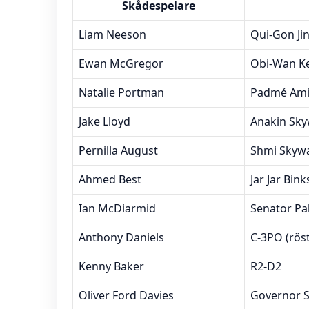
Skådespelare
Liam Neeson
Qui-Gon Ji
Ewan McGregor
Obi-Wan K
Natalie Portman
Padmé Ami
Jake Lloyd
Anakin Sky
Pernilla August
Shmi Skywa
Ahmed Best
Jar Jar Bink
Ian McDiarmid
Senator Pal
Anthony Daniels
C-3PO (röst
Kenny Baker
R2-D2
Oliver Ford Davies
Governor S