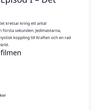
et kretsar kring ett antal
n första sekunden. Jedimästarna,
stisk koppling till Kraften och en rad
värld.
 filmen
lker