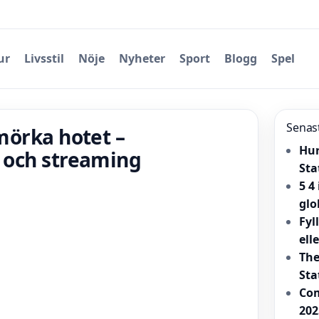
ur
Livsstil
Nöje
Nyheter
Sport
Blogg
Spel
Senas
 mörka hotet –
Hur
i och streaming
Sta
5 4
glo
Fyl
ell
The
Sta
Com
202