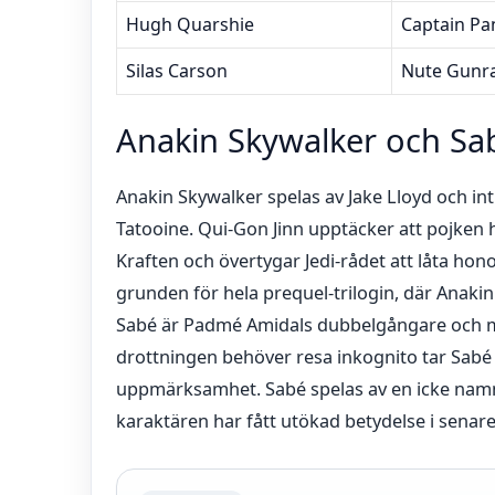
Hugh Quarshie
Captain Pa
Silas Carson
Nute Gunra
Anakin Skywalker och Sab
Anakin Skywalker spelas av Jake Lloyd och in
Tatooine. Qui-Gon Jinn upptäcker att pojken ha
Kraften och övertygar Jedi-rådet att låta ho
grunden för hela prequel-trilogin, där Anakin
Sabé är Padmé Amidals dubbelgångare och 
drottningen behöver resa inkognito tar Sabé 
uppmärksamhet. Sabé spelas av en icke namn
karaktären har fått utökad betydelse i senar