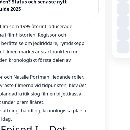
den? Status och senaste nytt
uide 2025
 film som 1999 återintroducerade
na i filmhistorien. Regissör och
n berättelse om jediriddare, rymdskepp
. Filmen markerar startpunkten för
den kronologiskt första delen av
ch Natalie Portman i ledande roller,
raste filmerna vid tidpunkten, blev
Det
andad kritik slog filmen biljettkassa-
lt under premiäråret.
ättning, handling, kronologiska plats i
 idag.
 Episod I – Det