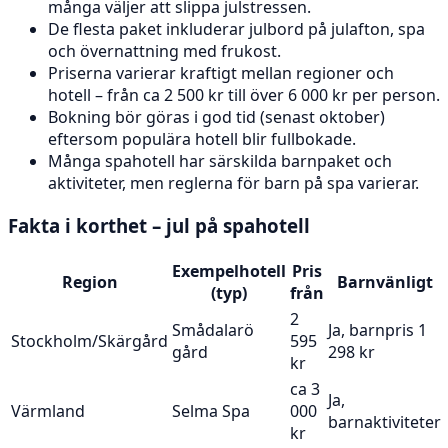
många väljer att slippa julstressen.
De flesta paket inkluderar julbord på julafton, spa
och övernattning med frukost.
Priserna varierar kraftigt mellan regioner och
hotell – från ca 2 500 kr till över 6 000 kr per person.
Bokning bör göras i god tid (senast oktober)
eftersom populära hotell blir fullbokade.
Många spahotell har särskilda barnpaket och
aktiviteter, men reglerna för barn på spa varierar.
Fakta i korthet – jul på spahotell
Exempelhotell
Pris
Region
Barnvänligt
(typ)
från
2
Smådalarö
Ja, barnpris 1
Stockholm/Skärgård
595
gård
298 kr
kr
ca 3
Ja,
Värmland
Selma Spa
000
barnaktiviteter
kr