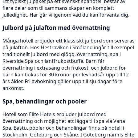
Ett typiskt julpaket på ett svenskt spahotell består av
flera delar som tillsammans skapar en komplett
julledighet. Här går vi igenom vad du kan förvänta dig.
Julbord på julafton med övernattning
Många hotell erbjuder ett klassiskt julbord som serveras
på julafton. Hos
Hestraviken i Småland
ingår till exempel
traditionellt julbord med glögg, övernattning, spa i
Riverside Spa och lantfrukostbuffé. Barn får
övernattning i extrasäng och frukost, och julbord för
barn kan bokas för 30 kronor per levnadsår upp till 12
års ålder. Fri avbokning gäller upp till sju dagar före
ankomst.
Spa, behandlingar och pooler
Hotell som
Elite Hotels
erbjuder julbord med
övernattning och möjlighet att lägga till spa via Vana
Spa. Bastu, pooler och behandlingar finns på hotell i
Stockholm, Göteborg och Skåne. I Göteborg nämns Elite