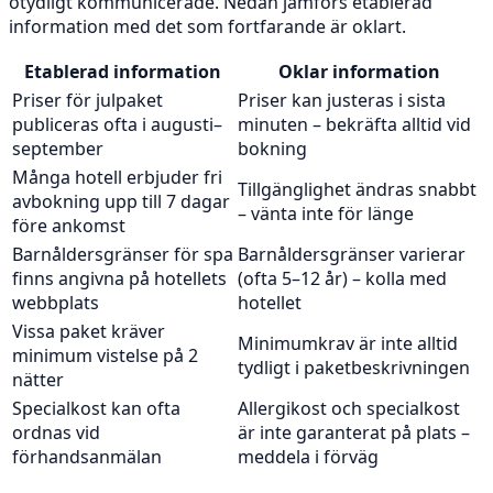
otydligt kommunicerade. Nedan jämförs etablerad
information med det som fortfarande är oklart.
Etablerad information
Oklar information
Priser för julpaket
Priser kan justeras i sista
publiceras ofta i augusti–
minuten – bekräfta alltid vid
september
bokning
Många hotell erbjuder fri
Tillgänglighet ändras snabbt
avbokning upp till 7 dagar
– vänta inte för länge
före ankomst
Barnåldersgränser för spa
Barnåldersgränser varierar
finns angivna på hotellets
(ofta 5–12 år) – kolla med
webbplats
hotellet
Vissa paket kräver
Minimumkrav är inte alltid
minimum vistelse på 2
tydligt i paketbeskrivningen
nätter
Specialkost kan ofta
Allergikost och specialkost
ordnas vid
är inte garanterat på plats –
förhandsanmälan
meddela i förväg