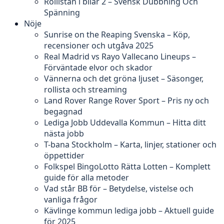
Rollistan i bilar 2 – Svensk Dubbning Och
Spänning
Nöje
Sunrise on the Reaping Svenska – Köp,
recensioner och utgåva 2025
Real Madrid vs Rayo Vallecano Lineups –
Förväntade elvor och skador
Vännerna och det gröna ljuset – Säsonger,
rollista och streaming
Land Rover Range Rover Sport – Pris ny och
begagnad
Lediga Jobb Uddevalla Kommun – Hitta ditt
nästa jobb
T-bana Stockholm – Karta, linjer, stationer och
öppettider
Folkspel BingoLotto Rätta Lotten – Komplett
guide för alla metoder
Vad står BB för – Betydelse, vistelse och
vanliga frågor
Kävlinge kommun lediga jobb – Aktuell guide
för 2025