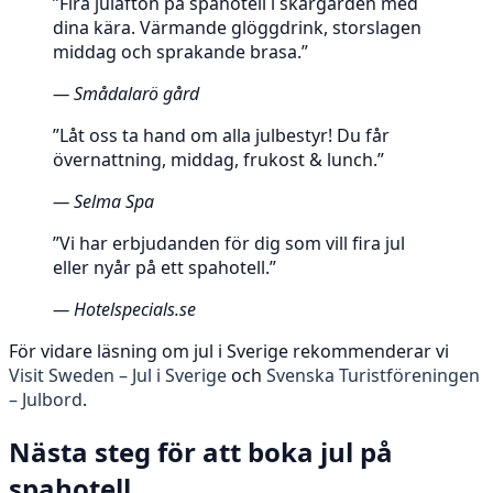
”Fira julafton på spahotell i skärgården med
dina kära. Värmande glöggdrink, storslagen
middag och sprakande brasa.”
— Smådalarö gård
”Låt oss ta hand om alla julbestyr! Du får
övernattning, middag, frukost & lunch.”
— Selma Spa
”Vi har erbjudanden för dig som vill fira jul
eller nyår på ett spahotell.”
— Hotelspecials.se
För vidare läsning om jul i Sverige rekommenderar vi
Visit Sweden – Jul i Sverige
och
Svenska Turistföreningen
– Julbord
.
Nästa steg för att boka jul på
spahotell