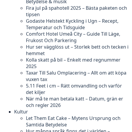
Betydelse & musik
Fira jul på spahotell 2025 – Bästa paketen och
tipsen
Godaste Helstekt Kyckling i Ugn – Recept,
Temperatur och Tidsguide
Comfort Hotel Umeå City – Guide Till Läge,
Frukost Och Parkering
Hur ser vägglöss ut – Storlek bett och tecken i
hemmet
Kolla skatt på bil – Enkelt med regnummer
2025
Taxar Till Salu Omplacering – Allt om att köpa
vuxen tax
5.11 Feet i cm – Rätt omvandling och varför
det kiljer
När må te man betala katt – Datum, grän er
och regler 2026
Kultur
Let Them Eat Cake – Mytens Ursprung och
Samtida Betydelse
Hur många språk finns det i världen –