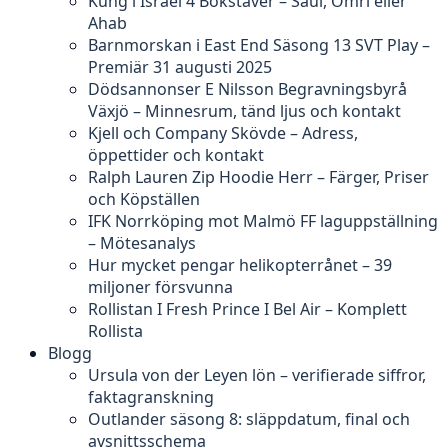
Kung i Israel 4 Bokstäver – Saul, Omri eller
Ahab
Barnmorskan i East End Säsong 13 SVT Play –
Premiär 31 augusti 2025
Dödsannonser E Nilsson Begravningsbyrå
Växjö – Minnesrum, tänd ljus och kontakt
Kjell och Company Skövde – Adress,
öppettider och kontakt
Ralph Lauren Zip Hoodie Herr – Färger, Priser
och Köpställen
IFK Norrköping mot Malmö FF laguppställning
– Mötesanalys
Hur mycket pengar helikopterrånet – 39
miljoner försvunna
Rollistan I Fresh Prince I Bel Air – Komplett
Rollista
Blogg
Ursula von der Leyen lön – verifierade siffror,
faktagranskning
Outlander säsong 8: släppdatum, final och
avsnittsschema