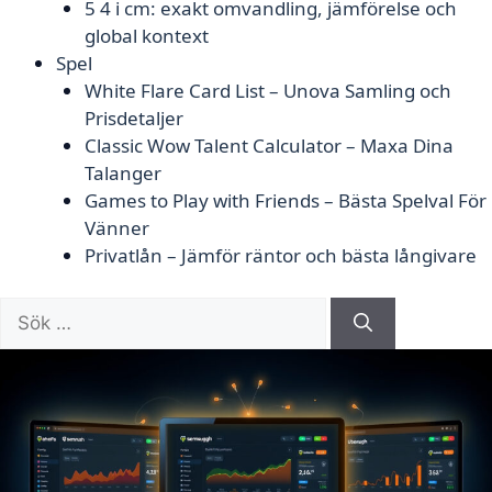
5 4 i cm: exakt omvandling, jämförelse och
global kontext
Spel
White Flare Card List – Unova Samling och
Prisdetaljer
Classic Wow Talent Calculator – Maxa Dina
Talanger
Games to Play with Friends – Bästa Spelval För
Vänner
Privatlån – Jämför räntor och bästa långivare
Sök
efter: