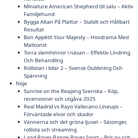
Miniature American Shepherd till salu – Aktiv
Familjehund
Bygga Altan På Plattor – Stabilt och Hållbart
Resultat
Bon Appétit Your Majesty – Hovdrama Med
Matkonst
Torra slemhinnor i näsan – Effektiv Lindring
Och Behandling
Rollistan i bilar 2 – Svensk Dubbning Och
Spänning
Nöje
Sunrise on the Reaping Svenska – Köp,
recensioner och utgåva 2025
Real Madrid vs Rayo Vallecano Lineups –
Förväntade elvor och skador
Vännerna och det gröna ljuset – Säsonger,
rollista och streaming
Land Rover Range Rover Sport – Pris ny och