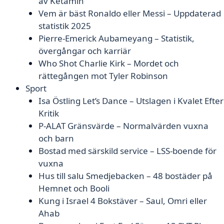
av Ketamin
Vem är bäst Ronaldo eller Messi – Uppdaterad
statistik 2025
Pierre-Emerick Aubameyang – Statistik,
övergångar och karriär
Who Shot Charlie Kirk – Mordet och
rättegången mot Tyler Robinson
Sport
Isa Östling Let’s Dance – Utslagen i Kvalet Efter
Kritik
P-ALAT Gränsvärde – Normalvärden vuxna
och barn
Bostad med särskild service – LSS-boende för
vuxna
Hus till salu Smedjebacken – 48 bostäder på
Hemnet och Booli
Kung i Israel 4 Bokstäver – Saul, Omri eller
Ahab