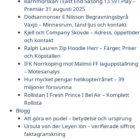
Barnmorskan i East End Säsong 13 SVT Play –
Premiär 31 augusti 2025
Dödsannonser E Nilsson Begravningsbyrå
Växjö – Minnesrum, tänd ljus och kontakt
Kjell och Company Skövde – Adress, öppettider
och kontakt
Ralph Lauren Zip Hoodie Herr – Färger, Priser
och Köpställen
IFK Norrköping mot Malmö FF laguppställning
– Mötesanalys
Hur mycket pengar helikopterrånet – 39
miljoner försvunna
Rollistan I Fresh Prince I Bel Air – Komplett
Rollista
Blogg
Att göra en pudel – betydelse och ursprung
Ursula von der Leyen lön – verifierade siffror,
faktagranskning