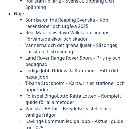
Rollistan i bilar 2 – Svensk Dubbning Och
Spänning
Nöje
Sunrise on the Reaping Svenska – Köp,
recensioner och utgåva 2025
Real Madrid vs Rayo Vallecano Lineups –
Förväntade elvor och skador
Vännerna och det gröna ljuset – Säsonger,
rollista och streaming
Land Rover Range Rover Sport – Pris ny och
begagnad
Lediga Jobb Uddevalla Kommun – Hitta ditt
nästa jobb
T-bana Stockholm – Karta, linjer, stationer och
öppettider
Folkspel BingoLotto Rätta Lotten – Komplett
guide för alla metoder
Vad står BB för – Betydelse, vistelse och
vanliga frågor
Kävlinge kommun lediga jobb – Aktuell guide
för 2025