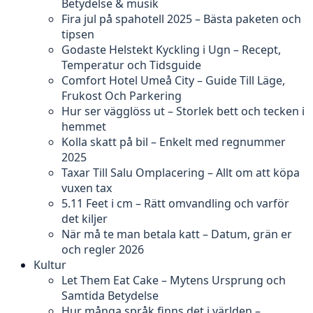
Betydelse & musik
Fira jul på spahotell 2025 – Bästa paketen och
tipsen
Godaste Helstekt Kyckling i Ugn – Recept,
Temperatur och Tidsguide
Comfort Hotel Umeå City – Guide Till Läge,
Frukost Och Parkering
Hur ser vägglöss ut – Storlek bett och tecken i
hemmet
Kolla skatt på bil – Enkelt med regnummer
2025
Taxar Till Salu Omplacering – Allt om att köpa
vuxen tax
5.11 Feet i cm – Rätt omvandling och varför
det kiljer
När må te man betala katt – Datum, grän er
och regler 2026
Kultur
Let Them Eat Cake – Mytens Ursprung och
Samtida Betydelse
Hur många språk finns det i världen –