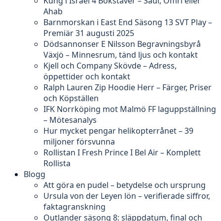
Kung i Israel 4 Bokstäver – Saul, Omri eller
Ahab
Barnmorskan i East End Säsong 13 SVT Play –
Premiär 31 augusti 2025
Dödsannonser E Nilsson Begravningsbyrå
Växjö – Minnesrum, tänd ljus och kontakt
Kjell och Company Skövde – Adress,
öppettider och kontakt
Ralph Lauren Zip Hoodie Herr – Färger, Priser
och Köpställen
IFK Norrköping mot Malmö FF laguppställning
– Mötesanalys
Hur mycket pengar helikopterrånet – 39
miljoner försvunna
Rollistan I Fresh Prince I Bel Air – Komplett
Rollista
Blogg
Att göra en pudel – betydelse och ursprung
Ursula von der Leyen lön – verifierade siffror,
faktagranskning
Outlander säsong 8: släppdatum, final och