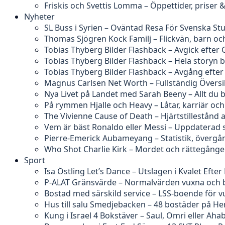
Friskis och Svettis Lomma – Öppettider, priser
Nyheter
SL Buss i Syrien – Oväntad Resa För Svenska St
Thomas Sjögren Kock Familj – Flickvän, barn och
Tobias Thyberg Bilder Flashback – Avgick efter 
Tobias Thyberg Bilder Flashback – Hela story
Tobias Thyberg Bilder Flashback – Avgång efte
Magnus Carlsen Net Worth – Fullständig Översi
Nya Livet på Landet med Sarah Beeny – Allt du 
På rymmen Hjalle och Heavy – Låtar, karriär och
The Vivienne Cause of Death – Hjärtstillestånd 
Vem är bäst Ronaldo eller Messi – Uppdaterad s
Pierre-Emerick Aubameyang – Statistik, övergå
Who Shot Charlie Kirk – Mordet och rättegång
Sport
Isa Östling Let’s Dance – Utslagen i Kvalet Efter 
P-ALAT Gränsvärde – Normalvärden vuxna och 
Bostad med särskild service – LSS-boende för 
Hus till salu Smedjebacken – 48 bostäder på H
Kung i Israel 4 Bokstäver – Saul, Omri eller Aha