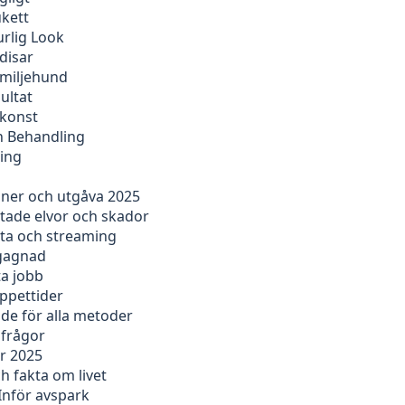
ukett
rlig Look
disar
amiljehund
ultat
tkonst
ch Behandling
ning
oner och utgåva 2025
ntade elvor och skador
sta och streaming
egagnad
ta jobb
öppettider
ide för alla metoder
 frågor
ör 2025
 fakta om livet
Inför avspark