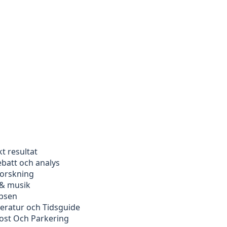
kt resultat
ebatt och analys
forskning
 & musik
ipsen
peratur och Tidsguide
kost Och Parkering