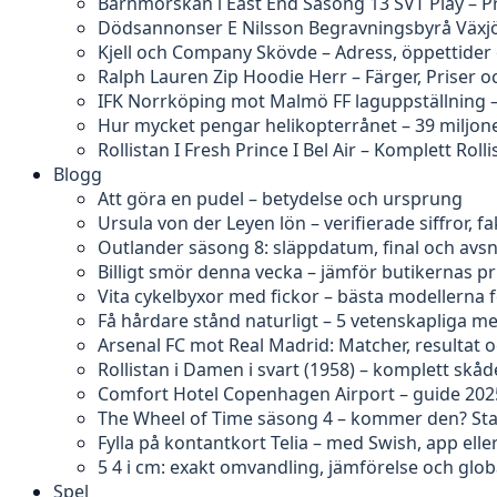
Barnmorskan i East End Säsong 13 SVT Play – P
Dödsannonser E Nilsson Begravningsbyrå Växjö
Kjell och Company Skövde – Adress, öppettider
Ralph Lauren Zip Hoodie Herr – Färger, Priser o
IFK Norrköping mot Malmö FF laguppställning 
Hur mycket pengar helikopterrånet – 39 miljon
Rollistan I Fresh Prince I Bel Air – Komplett Rolli
Blogg
Att göra en pudel – betydelse och ursprung
Ursula von der Leyen lön – verifierade siffror, 
Outlander säsong 8: släppdatum, final och avs
Billigt smör denna vecka – jämför butikernas pr
Vita cykelbyxor med fickor – bästa modellerna 
Få hårdare stånd naturligt – 5 vetenskapliga m
Arsenal FC mot Real Madrid: Matcher, resultat o
Rollistan i Damen i svart (1958) – komplett skåd
Comfort Hotel Copenhagen Airport – guide 202
The Wheel of Time säsong 4 – kommer den? Sta
Fylla på kontantkort Telia – med Swish, app ell
5 4 i cm: exakt omvandling, jämförelse och glob
Spel