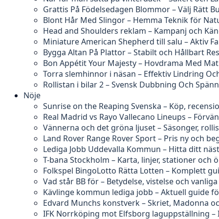
Grattis På Födelsedagen Blommor – Välj Rätt B
Blont Hår Med Slingor – Hemma Teknik för Natu
Head and Shoulders reklam – Kampanj och Kän
Miniature American Shepherd till salu – Aktiv F
Bygga Altan På Plattor – Stabilt och Hållbart Res
Bon Appétit Your Majesty – Hovdrama Med Ma
Torra slemhinnor i näsan – Effektiv Lindring O
Rollistan i bilar 2 – Svensk Dubbning Och Spän
Nöje
Sunrise on the Reaping Svenska – Köp, recensi
Real Madrid vs Rayo Vallecano Lineups – Förvä
Vännerna och det gröna ljuset – Säsonger, rolli
Land Rover Range Rover Sport – Pris ny och b
Lediga Jobb Uddevalla Kommun – Hitta ditt näs
T-bana Stockholm – Karta, linjer, stationer och 
Folkspel BingoLotto Rätta Lotten – Komplett gu
Vad står BB för – Betydelse, vistelse och vanliga
Kävlinge kommun lediga jobb – Aktuell guide f
Edvard Munchs konstverk – Skriet, Madonna och
IFK Norrköping mot Elfsborg laguppställning – 