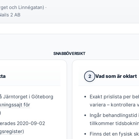
get och Linnégatan) ·
ails 2 AB
SNABBÖVERSIKT
kta
Vad som är oklart
2
å Järntorget i Göteborg
Exakt prislista per b
kningssajt för
variera – kontrollera 
)
Ingår behandlingstid i
trerades 2020-09-02
tillkommer tidsbokni
agsregister
)
Finns det en fysisk sk