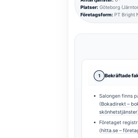
Platser:
Göteborg (Järntor
Företagsform:
PT Bright N
Bekräftade fa
1
Salongen finns p
(
Bokadirekt – bo
skönhetstjänster
Företaget regis
(
hitta.se – föret