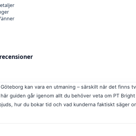
etaljer
nger
 Vänner
& recensioner
 i Göteborg kan vara en utmaning – särskilt när det finns 
r guiden går igenom allt du behöver veta om PT Bright N
juds, hur du bokar tid och vad kunderna faktiskt säger om 