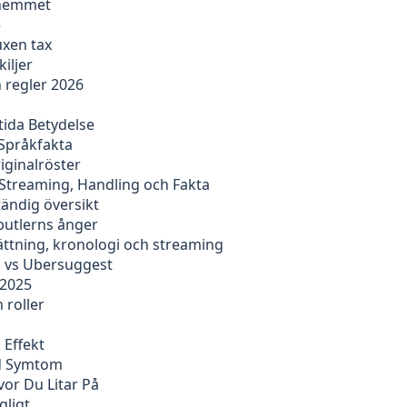
i hemmet
5
uxen tax
iljer
 regler 2026
ida Betydelse
 Språkfakta
riginalröster
Streaming, Handling och Fakta
ständig översikt
butlerns ånger
sättning, kronologi och streaming
h vs Ubersuggest
 2025
h roller
 Effekt
id Symtom
or Du Litar På
gligt