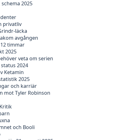
 & schema 2025
udenter
 privatliv
Grindr-läcka
n bakom avgången
r 12 timmar
kt 2025
behöver veta om serien
 status 2024
av Ketamin
tatistik 2025
ngar och karriär
en mot Tyler Robinson
Kritik
barn
vuxna
emnet och Booli
b