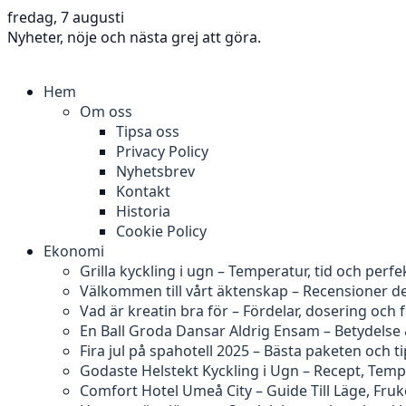
fredag, 7 augusti
Nyheter, nöje och nästa grej att göra.
Hem
Om oss
Tipsa oss
Privacy Policy
Nyhetsbrev
Kontakt
Historia
Cookie Policy
Ekonomi
Grilla kyckling i ugn – Temperatur, tid och perfe
Välkommen till vårt äktenskap – Recensioner d
Vad är kreatin bra för – Fördelar, dosering och 
En Ball Groda Dansar Aldrig Ensam – Betydelse
Fira jul på spahotell 2025 – Bästa paketen och t
Godaste Helstekt Kyckling i Ugn – Recept, Tem
Comfort Hotel Umeå City – Guide Till Läge, Fru