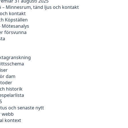
remiär 31 augusti 2025
 – Minnesrum, tänd ljus och kontakt
 och kontakt
ch Köpställen
– Mötesanalys
er försvunna
sta
faktagranskning
nittsschema
iser
för dam
etoder
ch historik
espelarlista
5
tus och senaste nytt
er webb
al kontext