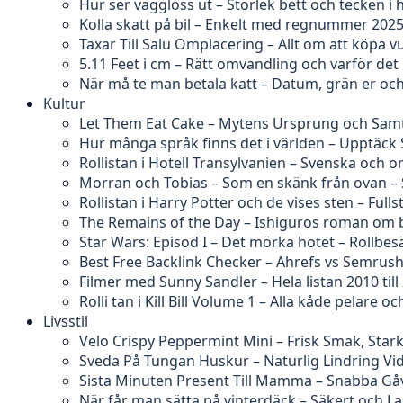
Hur ser vägglöss ut – Storlek bett och tecken 
Kolla skatt på bil – Enkelt med regnummer 202
Taxar Till Salu Omplacering – Allt om att köpa v
5.11 Feet i cm – Rätt omvandling och varför det k
När må te man betala katt – Datum, grän er och
Kultur
Let Them Eat Cake – Mytens Ursprung och Samt
Hur många språk finns det i världen – Upptäck
Rollistan i Hotell Transylvanien – Svenska och o
Morran och Tobias – Som en skänk från ovan – 
Rollistan i Harry Potter och de vises sten – Full
The Remains of the Day – Ishiguros roman om 
Star Wars: Episod I – Det mörka hotet – Rollbe
Best Free Backlink Checker – Ahrefs vs Semrus
Filmer med Sunny Sandler – Hela listan 2010 till
Rolli tan i Kill Bill Volume 1 – Alla kåde pelare oc
Livsstil
Velo Crispy Peppermint Mini – Frisk Smak, Stark
Sveda På Tungan Huskur – Naturlig Lindring V
Sista Minuten Present Till Mamma – Snabba Gåv
När får man sätta på vinterdäck – Säkert och La