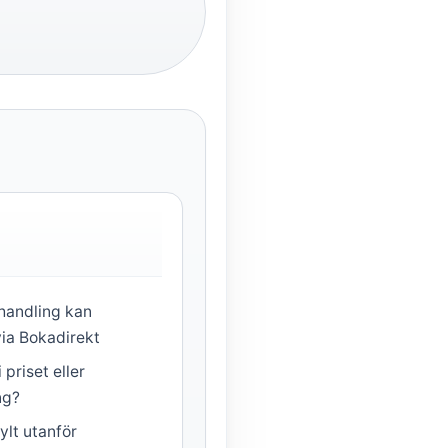
ehandling kan
via Bokadirekt
 priset eller
ng?
ylt utanför