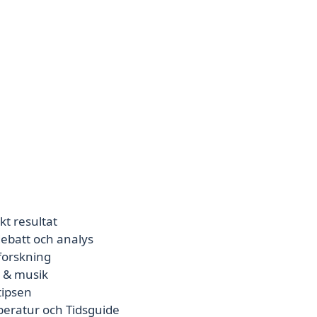
kt resultat
ebatt och analys
 forskning
e & musik
tipsen
peratur och Tidsguide