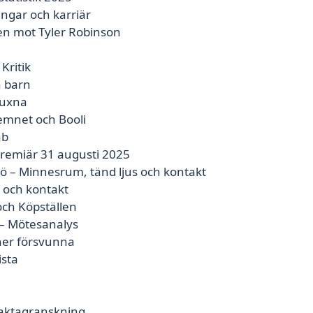
ngar och karriär
en mot Tyler Robinson
Kritik
 barn
vuxna
emnet och Booli
ab
Premiär 31 augusti 2025
 – Minnesrum, tänd ljus och kontakt
 och kontakt
och Köpställen
 – Mötesanalys
ner försvunna
ista
 faktagranskning