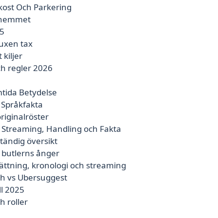
ukost Och Parkering
i hemmet
25
vuxen tax
kiljer
ch regler 2026
tida Betydelse
 Språkfakta
riginalröster
 Streaming, Handling och Fakta
ständig översikt
 butlerns ånger
sättning, kronologi och streaming
sh vs Ubersuggest
ll 2025
h roller