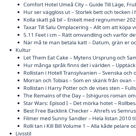
Comfort Hotel Umeå City – Guide Till Läge, Fr
Hur ser vägglöss ut – Storlek bett och tecken 
Kolla skatt på bil – Enkelt med regnummer 20
Taxar Till Salu Omplacering – Allt om att köpa 
5.11 Feet i cm – Rätt omvandling och varför det 
När må te man betala katt – Datum, grän er o
Kultur
Let Them Eat Cake – Mytens Ursprung och Sam
Hur många språk finns det i världen – Upptäck
Rollistan i Hotell Transylvanien – Svenska och o
Morran och Tobias – Som en skänk från ovan –
Rollistan i Harry Potter och de vises sten – Full
The Remains of the Day – Ishiguros roman om
Star Wars: Episod I – Det mörka hotet – Rollbe
Best Free Backlink Checker – Ahrefs vs Semru
Filmer med Sunny Sandler – Hela listan 2010 ti
Rolli tan i Kill Bill Volume 1 – Alla kåde pelare oc
Livsstil