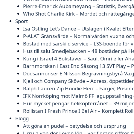
Pierre-Emerick Aubameyang – Statistik, övergå
Who Shot Charlie Kirk – Mordet och rättegång
Sport
Isa Östling Let’s Dance – Utslagen i Kvalet Efter 
P-ALAT Gränsvärde – Normalvärden vuxna och
Bostad med särskild service – LSS-boende för 
Hus till salu Smedjebacken – 48 bostäder på H
Kung i Israel 4 Bokstäver – Saul, Omri eller Ah
Barnmorskan i East End Säsong 13 SVT Play – 
Dödsannonser E Nilsson Begravningsbyrå Växjö
Kjell och Company Skövde – Adress, öppettider
Ralph Lauren Zip Hoodie Herr – Färger, Priser 
IFK Norrköping mot Malmö FF laguppställning
Hur mycket pengar helikopterrånet – 39 miljo
Rollistan I Fresh Prince I Bel Air – Komplett Roll
Blogg
Att göra en pudel – betydelse och ursprung
Ursula von der Leyen lön – verifierade siffror,