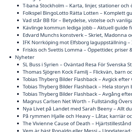
T-bana Stockholm – Karta, linjer, stationer och
Folkspel BingoLotto Rätta Lotten – Komplett gu
Vad står BB för – Betydelse, vistelse och vanlig
Kävlinge kommun lediga jobb – Aktuell guide f
Edvard Munchs konstverk – Skriet, Madonna oc
IFK Norrköping mot Elfsborg laguppställning – 
Friskis och Svettis Lomma – Öppettider, prise
Nyheter
SL Buss i Syrien – Oväntad Resa För Svenska S
Thomas Sjögren Kock Familj – Flickvän, barn och
Tobias Thyberg Bilder Flashback – Avgick efter 
Tobias Thyberg Bilder Flashback – Hela story
Tobias Thyberg Bilder Flashback – Avgång efte
Magnus Carlsen Net Worth – Fullständig Övers
Nya Livet på Landet med Sarah Beeny – Allt d
På rymmen Hjalle och Heavy – Låtar, karriär o
The Vivienne Cause of Death – Hjärtstillestån
Vem är bäst Ronaldo eller Messi – Uppdaterad s