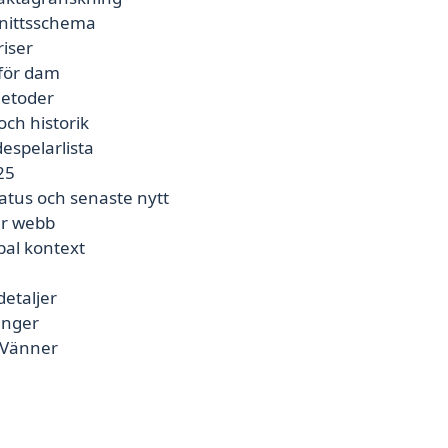
snittsschema
riser
 för dam
metoder
och historik
despelarlista
25
tus och senaste nytt
er webb
bal kontext
detaljer
anger
r Vänner