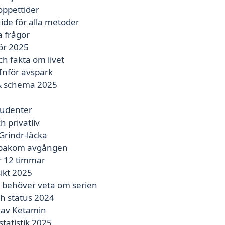
 öppettider
ide för alla metoder
a frågor
ör 2025
h fakta om livet
Inför avspark
r & schema 2025
tudenter
 privatliv
Grindr-läcka
n bakom avgången
r 12 timmar
ikt 2025
u behöver veta om serien
ch status 2024
d av Ketamin
tatistik 2025