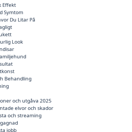
 Effekt
Vid Symtom
vor Du Litar På
agligt
ukett
urlig Look
ndisar
Familjehund
sultat
tkonst
Och Behandling
ning
ioner och utgåva 2025
ntade elvor och skador
ista och streaming
begagnad
ta jobb