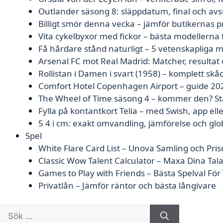
Outlander säsong 8: släppdatum, final och av
Billigt smör denna vecka – jämför butikernas p
Vita cykelbyxor med fickor – bästa modellerna
Få hårdare stånd naturligt – 5 vetenskapliga 
Arsenal FC mot Real Madrid: Matcher, resultat 
Rollistan i Damen i svart (1958) – komplett skå
Comfort Hotel Copenhagen Airport – guide 20
The Wheel of Time säsong 4 – kommer den? Sta
Fylla på kontantkort Telia – med Swish, app ell
5 4 i cm: exakt omvandling, jämförelse och glo
Spel
White Flare Card List – Unova Samling och Pris
Classic Wow Talent Calculator – Maxa Dina Tal
Games to Play with Friends – Bästa Spelval Fö
Privatlån – Jämför räntor och bästa långivare
Sök
efter: