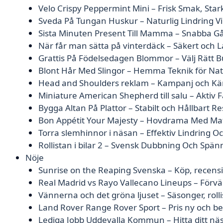
Velo Crispy Peppermint Mini – Frisk Smak, Stark
Sveda På Tungan Huskur – Naturlig Lindring 
Sista Minuten Present Till Mamma – Snabba Gå
När får man sätta på vinterdäck – Säkert och L
Grattis På Födelsedagen Blommor – Välj Rätt B
Blont Hår Med Slingor – Hemma Teknik för Nat
Head and Shoulders reklam – Kampanj och Kä
Miniature American Shepherd till salu – Aktiv 
Bygga Altan På Plattor – Stabilt och Hållbart Re
Bon Appétit Your Majesty – Hovdrama Med Ma
Torra slemhinnor i näsan – Effektiv Lindring 
Rollistan i bilar 2 – Svensk Dubbning Och Spän
Nöje
Sunrise on the Reaping Svenska – Köp, recens
Real Madrid vs Rayo Vallecano Lineups – Förvä
Vännerna och det gröna ljuset – Säsonger, roll
Land Rover Range Rover Sport – Pris ny och 
Lediga Jobb Uddevalla Kommun – Hitta ditt näs