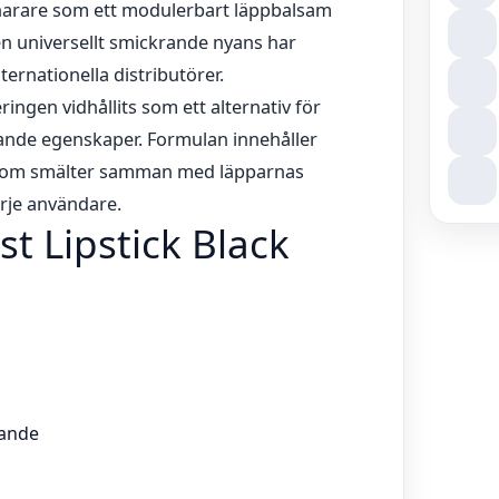
an snarare som ett modulerbart läppbalsam
n universellt smickrande nyans har
nternationella distributörer.
ngen vidhållits som ett alternativ för
ande egenskaper. Formulan innehåller
t som smälter samman med läpparnas
arje användare.
t Lipstick Black
vande