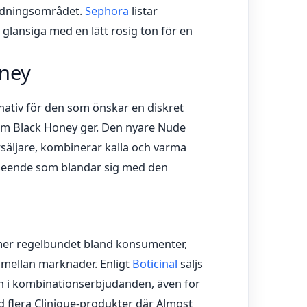
ndningsområdet.
Sephora
listar
glansiga med en lätt rosig ton för en
ney
rnativ för den som önskar en diskret
om Black Honey ger. Den nyare Nude
rsäljare, kombinerar kalla och varma
tseende som blandar sig med den
er regelbundet bland konsumenter,
r mellan marknader. Enligt
Boticinal
säljs
än i kombinationserbjudanden, även för
d flera Clinique-produkter där Almost