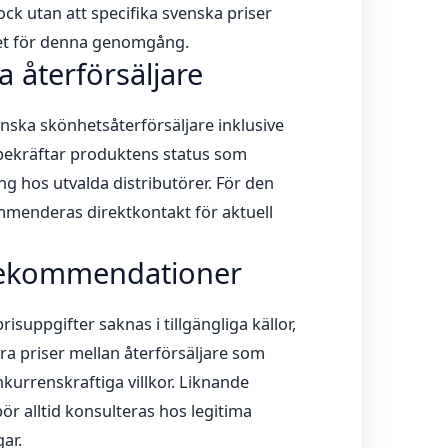
ck utan att specifika svenska priser
fället för denna genomgång.
a återförsäljare
enska skönhetsåterförsäljare inklusive
ekräftar produktens status som
gång hos utvalda distributörer. För den
menderas direktkontakt för aktuell
prekommendationer
suppgifter saknas i tillgängliga källor,
a priser mellan återförsäljare som
onkurrenskraftiga villkor. Liknande
bör alltid konsulteras hos legitima
ar.