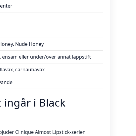
enter
 Honey, Nude Honey
, ensam eller under/över annat läppstift
illavax, carnaubavax
ivande
 ingår i Black
juder Clinique Almost Lipstick-serien