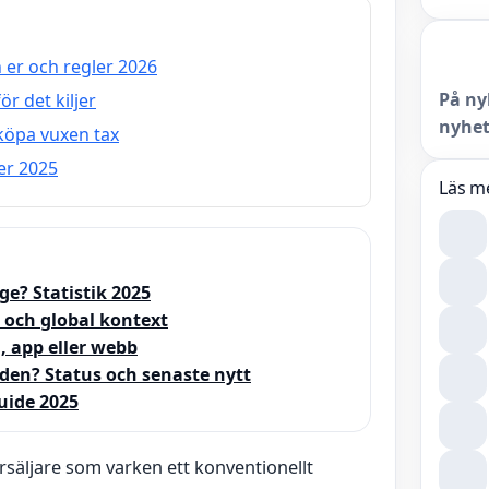
 er och regler 2026
På ny
r det kiljer
nyhet
 köpa vuxen tax
er 2025
Läs m
ge? Statistik 2025
 och global kontext
, app eller webb
den? Status och senaste nytt
uide 2025
rsäljare som varken ett konventionellt