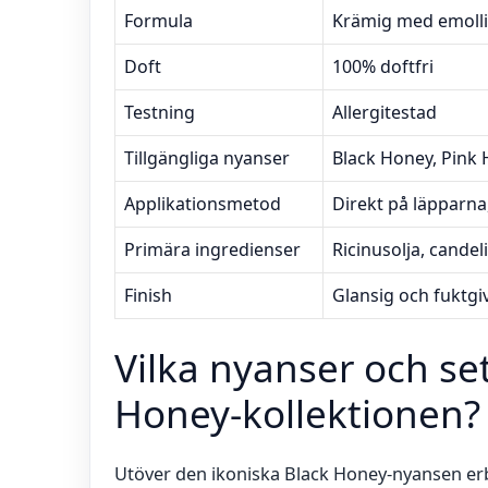
Formula
Krämig med emolli
Doft
100% doftfri
Testning
Allergitestad
Tillgängliga nyanser
Black Honey, Pink
Applikationsmetod
Direkt på läpparna
Primära ingredienser
Ricinusolja, candel
Finish
Glansig och fuktg
Vilka nyanser och set
Honey-kollektionen?
Utöver den ikoniska Black Honey-nyansen erb