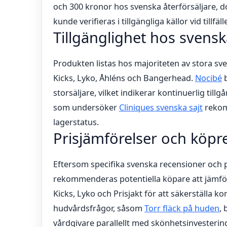
och 300 kronor hos svenska återförsäljare, do
kunde verifieras i tillgängliga källor vid till
Tillgänglighet hos svensk
Produkten listas hos majoriteten av stora sv
Kicks, Lyko, Åhléns och Bangerhead.
Nocibé
b
storsäljare, vilket indikerar kontinuerlig till
som undersöker
Cliniques svenska sajt
rekom
lagerstatus.
Prisjämförelser och kö
Eftersom specifika svenska recensioner och pri
rekommenderas potentiella köpare att jämför
Kicks, Lyko och Prisjakt för att säkerställa k
hudvårdsfrågor, såsom
Torr fläck på huden
, 
vårdgivare parallellt med skönhetsinvestering