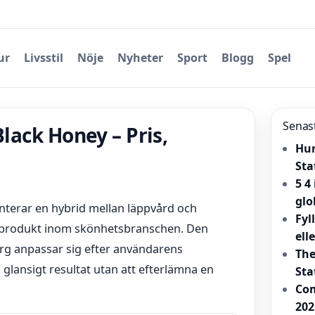
ur
Livsstil
Nöje
Nyheter
Sport
Blogg
Spel
Senas
Black Honey – Pris,
Hur
Sta
5 4
glo
nterar en hybrid mellan läppvård och
Fyl
ltprodukt inom skönhetsbranschen. Den
ell
g anpassar sig efter användarens
The
 glansigt resultat utan att efterlämna en
Sta
Com
202