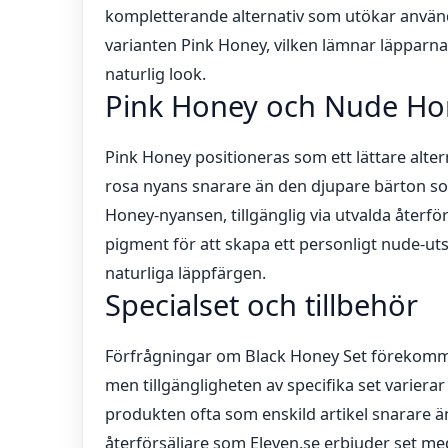
kompletterande alternativ som utökar anvä
varianten Pink Honey, vilken lämnar läpparna 
naturlig look.
Pink Honey och Nude Ho
Pink Honey positioneras som ett lättare alte
rosa nyans snarare än den djupare bärton s
Honey-nyansen, tillgänglig via utvalda återfö
pigment för att skapa ett personligt nude-u
naturliga läppfärgen.
Specialset och tillbehör
Förfrågningar om Black Honey Set förekomm
men tillgängligheten av specifika set variera
produkten ofta som enskild artikel snarare 
återförsäljare som Eleven.se erbjuder set me