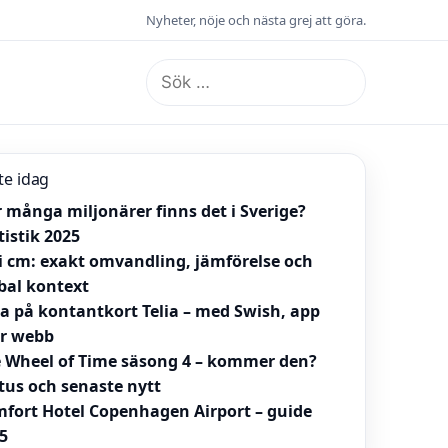
Nyheter, nöje och nästa grej att göra.
Sök
efter:
te idag
 många miljonärer finns det i Sverige?
tistik 2025
 i cm: exakt omvandling, jämförelse och
bal kontext
la på kontantkort Telia – med Swish, app
er webb
 Wheel of Time säsong 4 – kommer den?
tus och senaste nytt
fort Hotel Copenhagen Airport – guide
5