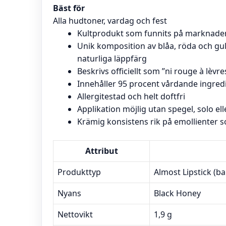
Bäst för
Alla hudtoner, vardag och fest
Kultprodukt som funnits på marknaden
Unik komposition av blåa, röda och gu
naturliga läppfärg
Beskrivs officiellt som ”ni rouge à lèvres
Innehåller 95 procent vårdande ingred
Allergitestad och helt doftfri
Applikation möjlig utan spegel, solo e
Krämig konsistens rik på emollienter s
Attribut
Produkttyp
Almost Lipstick (b
Nyans
Black Honey
Nettovikt
1,9 g