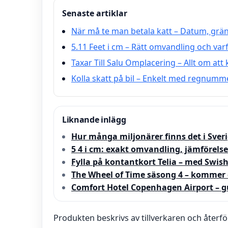
Senaste artiklar
När må te man betala katt – Datum, grän
5.11 Feet i cm – Rätt omvandling och varfö
Taxar Till Salu Omplacering – Allt om att
Kolla skatt på bil – Enkelt med regnumm
Liknande inlägg
Hur många miljonärer finns det i Sveri
5 4 i cm: exakt omvandling, jämförelse
Fylla på kontantkort Telia – med Swish
The Wheel of Time säsong 4 – kommer 
Comfort Hotel Copenhagen Airport – g
Produkten beskrivs av tillverkaren och återfö