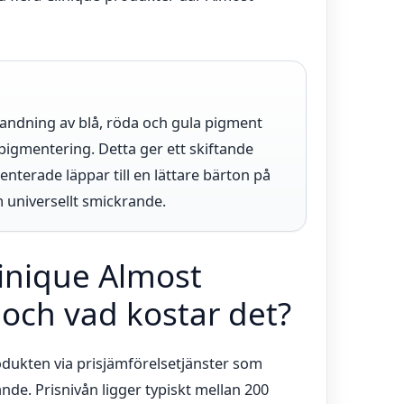
landning av blå, röda och gula pigment
igmentering. Detta ger ett skiftande
nterade läppar till en lättare bärton på
m universellt smickrande.
inique Almost
 och vad kostar det?
ukten via prisjämförelsetjänster som
ande. Prisnivån ligger typiskt mellan 200