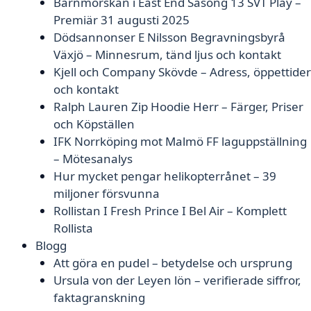
Barnmorskan i East End Säsong 13 SVT Play –
Premiär 31 augusti 2025
Dödsannonser E Nilsson Begravningsbyrå
Växjö – Minnesrum, tänd ljus och kontakt
Kjell och Company Skövde – Adress, öppettider
och kontakt
Ralph Lauren Zip Hoodie Herr – Färger, Priser
och Köpställen
IFK Norrköping mot Malmö FF laguppställning
– Mötesanalys
Hur mycket pengar helikopterrånet – 39
miljoner försvunna
Rollistan I Fresh Prince I Bel Air – Komplett
Rollista
Blogg
Att göra en pudel – betydelse och ursprung
Ursula von der Leyen lön – verifierade siffror,
faktagranskning