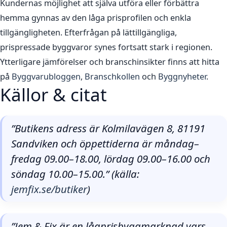
Kundernas möjlighet att själva utföra eller förbättra
hemma gynnas av den låga prisprofilen och enkla
tillgängligheten. Efterfrågan på lättillgängliga,
prispressade byggvaror synes fortsatt stark i regionen.
Ytterligare jämförelser och branschinsikter finns att hitta
på
Byggvarubloggen
,
Branschkollen
och
Byggnyheter
.
Källor & citat
”Butikens adress är Kolmilavägen 8, 81191
Sandviken och öppettiderna är måndag–
fredag 09.00–18.00, lördag 09.00–16.00 och
söndag 10.00–15.00.” (källa:
jemfix.se/butiker
)
”Jem & Fix är en lågprisbyggmarknad vars