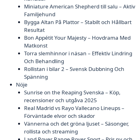
Miniature American Shepherd till salu – Aktiv
Familjehund
Bygga Altan På Plattor – Stabilt och Hållbart
Resultat
Bon Appétit Your Majesty – Hovdrama Med
Matkonst
Torra slemhinnor i näsan – Effektiv Lindring
Och Behandling
Rollistan i bilar 2 – Svensk Dubbning Och
Spänning
Nöje
Sunrise on the Reaping Svenska – Köp,
recensioner och utgåva 2025
Real Madrid vs Rayo Vallecano Lineups –
Förväntade elvor och skador
Vännerna och det gröna ljuset – Säsonger,
rollista och streaming
Land Rover Range Rover Sport – Pris ny och