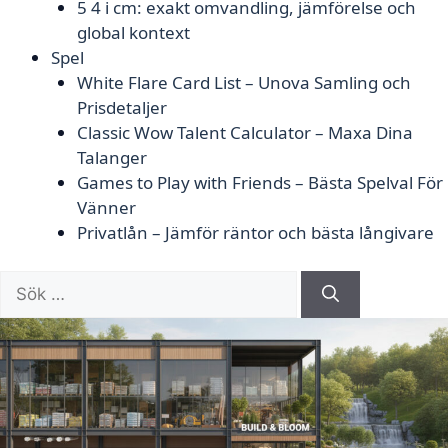
5 4 i cm: exakt omvandling, jämförelse och
global kontext
Spel
White Flare Card List – Unova Samling och
Prisdetaljer
Classic Wow Talent Calculator – Maxa Dina
Talanger
Games to Play with Friends – Bästa Spelval För
Vänner
Privatlån – Jämför räntor och bästa långivare
Sök
efter: