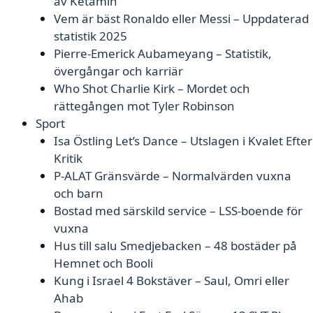
av Ketamin
Vem är bäst Ronaldo eller Messi – Uppdaterad
statistik 2025
Pierre-Emerick Aubameyang – Statistik,
övergångar och karriär
Who Shot Charlie Kirk – Mordet och
rättegången mot Tyler Robinson
Sport
Isa Östling Let’s Dance – Utslagen i Kvalet Efter
Kritik
P-ALAT Gränsvärde – Normalvärden vuxna
och barn
Bostad med särskild service – LSS-boende för
vuxna
Hus till salu Smedjebacken – 48 bostäder på
Hemnet och Booli
Kung i Israel 4 Bokstäver – Saul, Omri eller
Ahab