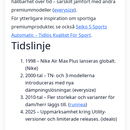
hållbarhet över tid – särskilt jämfört med andra
premiummodeller (
everysize
).
För ytterligare inspiration om sportiga
premiumprodukter, se också
Seiko 5 Sports
Automatic – Tidlös Kvalitet För Sport
.
Tidslinje
1998 – Nike Air Max Plus lanseras globalt.
(Nike)
2000-tal – TN- och 3-modellerna
introduceras med nya
dämpningslösningar. (everysize)
2010-tal – Fler storlekar och varianter för
dam/herr läggs till. (
runnea
)
2025 – Uppmärksamhet kring Utility-
versioner och limiterade releases. (idealo)