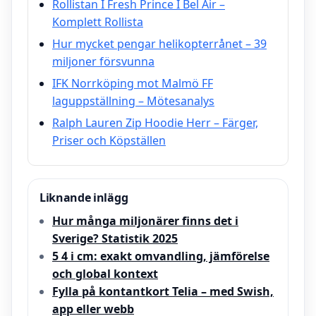
Rollistan I Fresh Prince I Bel Air –
Komplett Rollista
Hur mycket pengar helikopterrånet – 39
miljoner försvunna
IFK Norrköping mot Malmö FF
laguppställning – Mötesanalys
Ralph Lauren Zip Hoodie Herr – Färger,
Priser och Köpställen
Liknande inlägg
Hur många miljonärer finns det i
Sverige? Statistik 2025
5 4 i cm: exakt omvandling, jämförelse
och global kontext
Fylla på kontantkort Telia – med Swish,
app eller webb