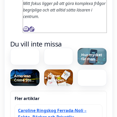
Mitt fokus ligger på att göra komplexa frågor
begripliga och att alltid sätta läsaren i
centrum.
Hur Mår
Elpiano Bäst
Du vill inte missa
Owe
I Test –
Thörnqvist
Toppval För
Idag? –
Kvalitet Och
Hur mycket
Senaste
Pris
får man
hälsoläget
Jag För Ner
swisha –
Till Bror
Bankgränser
Fanny
Och
Färingö –
Säkerhet
American
Känner du
Officiell
Crime Story
verkligen
rollista SVT
säsong 2 –
din familj –
handling
Bästapris,
och
regler och
skådespelare
köpguide
Fler artiklar
Caroline Ringskog Ferrada-Noli –
Fakta, Böcker och Privatliv