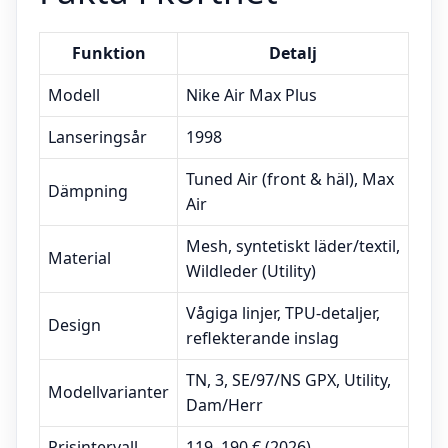
Funktion
Detalj
Modell
Nike Air Max Plus
Lanseringsår
1998
Tuned Air (front & häl), Max
Dämpning
Air
Mesh, syntetiskt läder/textil,
Material
Wildleder (Utility)
Vågiga linjer, TPU-detaljer,
Design
reflekterande inslag
TN, 3, SE/97/NS GPX, Utility,
Modellvarianter
Dam/Herr
Prisintervall
119–190 € (2026)