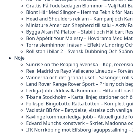
Grattis På Födelsedagen Blommor – Välj Rätt B
Blont Hår Med Slingor – Hemma Teknik för Natu
Head and Shoulders reklam – Kampanj och Kän
Miniature American Shepherd till salu – Aktiv F
Bygga Altan På Plattor – Stabilt och Hållbart Res
Bon Appétit Your Majesty – Hovdrama Med Ma
Torra slemhinnor i näsan – Effektiv Lindring O
Rollistan i bilar 2 – Svensk Dubbning Och Spän
Nöje
Sunrise on the Reaping Svenska – Köp, recensi
Real Madrid vs Rayo Vallecano Lineups – Förvä
Vännerna och det gröna ljuset – Säsonger, rolli
Land Rover Range Rover Sport – Pris ny och b
Lediga Jobb Uddevalla Kommun – Hitta ditt näs
T-bana Stockholm – Karta, linjer, stationer och 
Folkspel BingoLotto Rätta Lotten – Komplett gu
Vad står BB för – Betydelse, vistelse och vanliga
Kävlinge kommun lediga jobb – Aktuell guide f
Edvard Munchs konstverk – Skriet, Madonna och
IFK Norrköping mot Elfsborg laguppställning – 