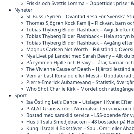
Friskis och Svettis Lomma – Öppettider, priser
Nyheter
SL Buss i Syrien – Oväntad Resa För Svenska St
Thomas Sjögren Kock Familj – Flickvän, barn och
Tobias Thyberg Bilder Flashback – Avgick efter 
Tobias Thyberg Bilder Flashback – Hela story
Tobias Thyberg Bilder Flashback – Avgång efte
Magnus Carlsen Net Worth – Fullständig Översi
Nya Livet på Landet med Sarah Beeny – Allt du 
På rymmen Hjalle och Heavy – Låtar, karriär och
The Vivienne Cause of Death – Hjärtstillestånd 
Vem är bäst Ronaldo eller Messi – Uppdaterad s
Pierre-Emerick Aubameyang – Statistik, övergå
Who Shot Charlie Kirk – Mordet och rättegång
Sport
Isa Östling Let’s Dance – Utslagen i Kvalet Efter 
P-ALAT Gränsvärde – Normalvärden vuxna och 
Bostad med särskild service – LSS-boende för 
Hus till salu Smedjebacken – 48 bostäder på H
Kung i Israel 4 Bokstäver – Saul, Omri eller Aha