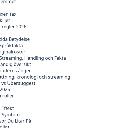
i hemmet
5
uxen tax
iljer
 regler 2026
ida Betydelse
 Språkfakta
riginalröster
Streaming, Handling och Fakta
ständig översikt
butlerns ånger
sättning, kronologi och streaming
h vs Ubersuggest
 2025
h roller
 Effekt
id Symtom
or Du Litar På
gligt