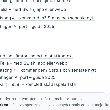
dling, jämförelse och global kontext
 Telia – med Swish, app eller webb
äsong 4 – kommer den? Status och senaste nytt
hagen Airport – guide 2025
ndling, jämförelse och global kontext
 Telia – med Swish, app eller webb
äsong 4 – kommer den? Status och senaste nytt
hagen Airport – guide 2025
svart (1958) – komplett skådespelarlista
der brunt vax utan lukt är normalt hos hundar ·
saken:
Jästsvampen Malassezia pachydermatis orsakar majorite