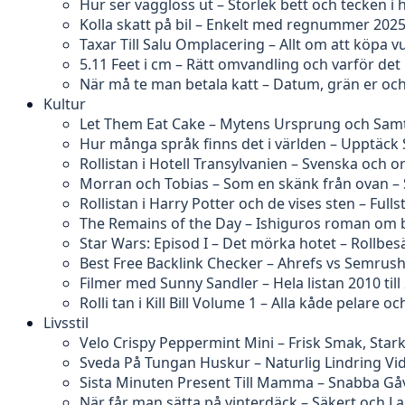
Hur ser vägglöss ut – Storlek bett och tecken 
Kolla skatt på bil – Enkelt med regnummer 202
Taxar Till Salu Omplacering – Allt om att köpa v
5.11 Feet i cm – Rätt omvandling och varför det k
När må te man betala katt – Datum, grän er och
Kultur
Let Them Eat Cake – Mytens Ursprung och Samt
Hur många språk finns det i världen – Upptäck
Rollistan i Hotell Transylvanien – Svenska och o
Morran och Tobias – Som en skänk från ovan – 
Rollistan i Harry Potter och de vises sten – Full
The Remains of the Day – Ishiguros roman om 
Star Wars: Episod I – Det mörka hotet – Rollbe
Best Free Backlink Checker – Ahrefs vs Semrus
Filmer med Sunny Sandler – Hela listan 2010 till
Rolli tan i Kill Bill Volume 1 – Alla kåde pelare oc
Livsstil
Velo Crispy Peppermint Mini – Frisk Smak, Stark
Sveda På Tungan Huskur – Naturlig Lindring V
Sista Minuten Present Till Mamma – Snabba Gåv
När får man sätta på vinterdäck – Säkert och La