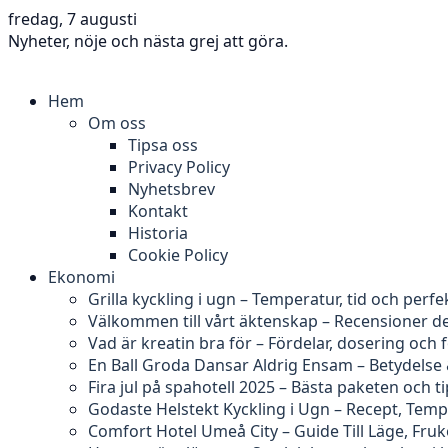
fredag, 7 augusti
Nyheter, nöje och nästa grej att göra.
Hem
Om oss
Tipsa oss
Privacy Policy
Nyhetsbrev
Kontakt
Historia
Cookie Policy
Ekonomi
Grilla kyckling i ugn – Temperatur, tid och perfe
Välkommen till vårt äktenskap – Recensioner d
Vad är kreatin bra för – Fördelar, dosering och 
En Ball Groda Dansar Aldrig Ensam – Betydelse
Fira jul på spahotell 2025 – Bästa paketen och t
Godaste Helstekt Kyckling i Ugn – Recept, Tem
Comfort Hotel Umeå City – Guide Till Läge, Fru