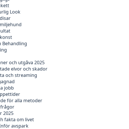
ukett
rlig Look
disar
amiljehund
ultat
tkonst
ch Behandling
ning
oner och utgåva 2025
ntade elvor och skador
sta och streaming
egagnad
ta jobb
öppettider
ide för alla metoder
 frågor
ör 2025
 fakta om livet
Inför avspark