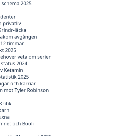
 & schema 2025
udenter
 privatliv
Grindr-läcka
n bakom avgången
r 12 timmar
kt 2025
behöver veta om serien
 status 2024
av Ketamin
tatistik 2025
ngar och karriär
en mot Tyler Robinson
Kritik
barn
vuxna
emnet och Booli
b