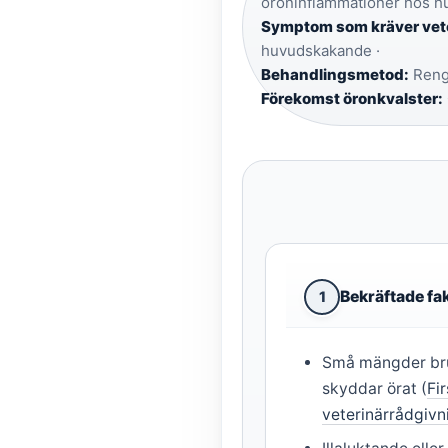
öroninflammationer hos h
Symptom som kräver vete
huvudskakande ·
Behandlingsmetod:
Rengö
Förekomst öronkvalster:
Bekräftade fa
1
Små mängder bru
skyddar örat (
Fi
veterinärrådgivn