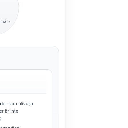
när ·
er som olivolja
r är inte
d