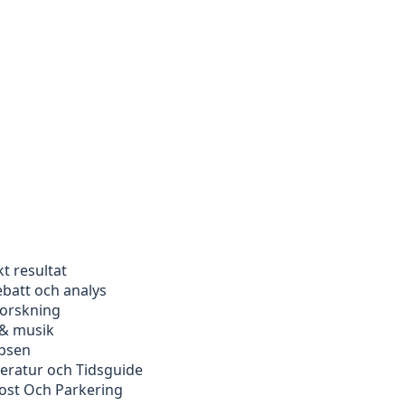
kt resultat
ebatt och analys
forskning
 & musik
ipsen
peratur och Tidsguide
kost Och Parkering