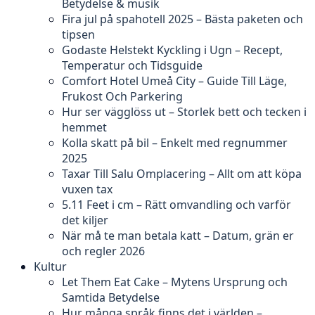
Betydelse & musik
Fira jul på spahotell 2025 – Bästa paketen och
tipsen
Godaste Helstekt Kyckling i Ugn – Recept,
Temperatur och Tidsguide
Comfort Hotel Umeå City – Guide Till Läge,
Frukost Och Parkering
Hur ser vägglöss ut – Storlek bett och tecken i
hemmet
Kolla skatt på bil – Enkelt med regnummer
2025
Taxar Till Salu Omplacering – Allt om att köpa
vuxen tax
5.11 Feet i cm – Rätt omvandling och varför
det kiljer
När må te man betala katt – Datum, grän er
och regler 2026
Kultur
Let Them Eat Cake – Mytens Ursprung och
Samtida Betydelse
Hur många språk finns det i världen –