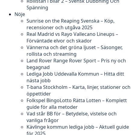
Rollistan i bilar 2 – Svensk Dubbning Och
Spänning
Nöje
Sunrise on the Reaping Svenska – Köp,
recensioner och utgåva 2025
Real Madrid vs Rayo Vallecano Lineups –
Förväntade elvor och skador
Vännerna och det gröna ljuset – Säsonger,
rollista och streaming
Land Rover Range Rover Sport – Pris ny och
begagnad
Lediga Jobb Uddevalla Kommun – Hitta ditt
nästa jobb
T-bana Stockholm – Karta, linjer, stationer och
öppettider
Folkspel BingoLotto Rätta Lotten – Komplett
guide för alla metoder
Vad står BB för – Betydelse, vistelse och
vanliga frågor
Kävlinge kommun lediga jobb – Aktuell guide
för 2025