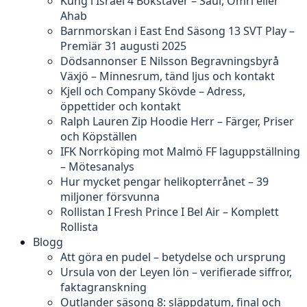
Kung i Israel 4 Bokstäver – Saul, Omri eller
Ahab
Barnmorskan i East End Säsong 13 SVT Play –
Premiär 31 augusti 2025
Dödsannonser E Nilsson Begravningsbyrå
Växjö – Minnesrum, tänd ljus och kontakt
Kjell och Company Skövde – Adress,
öppettider och kontakt
Ralph Lauren Zip Hoodie Herr – Färger, Priser
och Köpställen
IFK Norrköping mot Malmö FF laguppställning
– Mötesanalys
Hur mycket pengar helikopterrånet – 39
miljoner försvunna
Rollistan I Fresh Prince I Bel Air – Komplett
Rollista
Blogg
Att göra en pudel – betydelse och ursprung
Ursula von der Leyen lön – verifierade siffror,
faktagranskning
Outlander säsong 8: släppdatum, final och