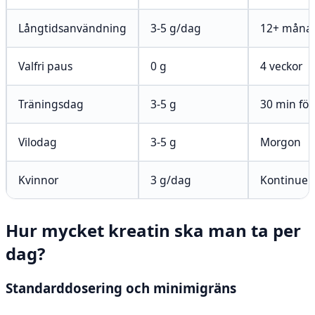
Långtidsanvändning
3-5 g/dag
12+ måna
Valfri paus
0 g
4 veckor
Träningsdag
3-5 g
30 min för
Vilodag
3-5 g
Morgon
Kvinnor
3 g/dag
Kontinuerl
Hur mycket kreatin ska man ta per
dag?
Standarddosering och minimigräns