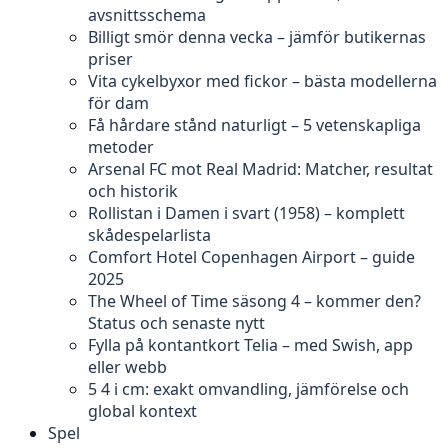
avsnittsschema
Billigt smör denna vecka – jämför butikernas
priser
Vita cykelbyxor med fickor – bästa modellerna
för dam
Få hårdare stånd naturligt – 5 vetenskapliga
metoder
Arsenal FC mot Real Madrid: Matcher, resultat
och historik
Rollistan i Damen i svart (1958) – komplett
skådespelarlista
Comfort Hotel Copenhagen Airport – guide
2025
The Wheel of Time säsong 4 – kommer den?
Status och senaste nytt
Fylla på kontantkort Telia – med Swish, app
eller webb
5 4 i cm: exakt omvandling, jämförelse och
global kontext
Spel