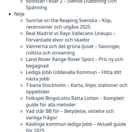
Rollistan i bilar 2 – Svensk Dubbning Och
Spänning
Nöje
Sunrise on the Reaping Svenska – Köp,
recensioner och utgåva 2025
Real Madrid vs Rayo Vallecano Lineups –
Förväntade elvor och skador
Vännerna och det gröna ljuset – Säsonger,
rollista och streaming
Land Rover Range Rover Sport – Pris ny och
begagnad
Lediga Jobb Uddevalla Kommun – Hitta ditt
nästa jobb
T-bana Stockholm – Karta, linjer, stationer och
öppettider
Folkspel BingoLotto Rätta Lotten – Komplett
guide för alla metoder
Vad står BB för – Betydelse, vistelse och
vanliga frågor
Kävlinge kommun lediga jobb – Aktuell guide
för 2025