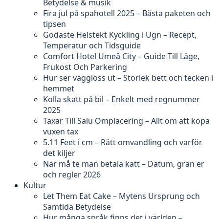
Betydelse & musik
Fira jul på spahotell 2025 – Bästa paketen och
tipsen
Godaste Helstekt Kyckling i Ugn – Recept,
Temperatur och Tidsguide
Comfort Hotel Umeå City – Guide Till Läge,
Frukost Och Parkering
Hur ser vägglöss ut – Storlek bett och tecken i
hemmet
Kolla skatt på bil – Enkelt med regnummer
2025
Taxar Till Salu Omplacering – Allt om att köpa
vuxen tax
5.11 Feet i cm – Rätt omvandling och varför
det kiljer
När må te man betala katt – Datum, grän er
och regler 2026
Kultur
Let Them Eat Cake – Mytens Ursprung och
Samtida Betydelse
Hur många språk finns det i världen –