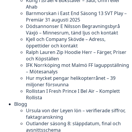
Kung i Israel 4 Bokstäver – Saul, Omri eller
Ahab
Barnmorskan i East End Säsong 13 SVT Play –
Premiär 31 augusti 2025
Dödsannonser E Nilsson Begravningsbyrå
Växjö – Minnesrum, tänd ljus och kontakt
Kjell och Company Skövde – Adress,
öppettider och kontakt
Ralph Lauren Zip Hoodie Herr – Färger, Priser
och Köpställen
IFK Norrköping mot Malmö FF laguppställning
– Mötesanalys
Hur mycket pengar helikopterrånet – 39
miljoner försvunna
Rollistan I Fresh Prince I Bel Air – Komplett
Rollista
Blogg
Ursula von der Leyen lön – verifierade siffror,
faktagranskning
Outlander säsong 8: släppdatum, final och
avsnittsschema