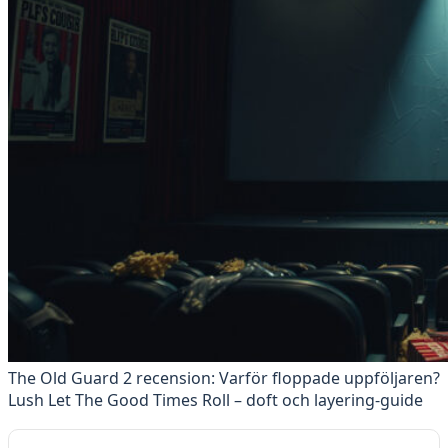
The Old Guard 2 recension: Varför floppade uppföljaren?
Lush Let The Good Times Roll – doft och layering-guide