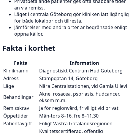
Privatbetalande patienter ges ofta snabbare tider
än via remiss.
Läget i centrala Göteborg gör kliniken lättillgänglig
för både lokalbor och tillresta.
Jämförelser med andra orter är begränsade enligt
öppna källor.
Fakta i korthet
Fakta
Information
Kliniknamn
Diagnostiskt Centrum Hud Göteborg
Adress
Stampgatan 14, Göteborg
Läge
Nära Centralstationen, vid Gamla Ullevi
Akne, rosacea, psoriasis, hudcancer,
Behandlingar
eksem m.m.
Remisskrav
Ja för regionvård, frivilligt vid privat
Öppettider
Mån-tors 8–16, fre 8–11.30
Patientavgift
Enligt Västra Götalandsregionen
Kvalitetscertifierad, offentlig