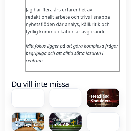
Jag har flera års erfarenhet av
redaktionellt arbete och trivs i snabba
nyhetsflöden där analys, källkritik och
tydlig kommunikation är avgörande.
Mitt fokus ligger på att göra komplexa frågor
begripliga och att alltid sätta läsaren i
centrum.
TBE-vaccin
Polo Ralph
Du vill inte missa
biverkningar
Lauren
– Vanliga,
Skjorta –
ovanliga
Modeller,
Head and
och
priser och
Shoulders
allvarliga
köpguide
Hur Många
reklam –
Bor På
Kampanj
Gotland – 60
och
853
Kändisar
Ursula von
Östers IF
Invånare
der Leyen
mot AIK:
Året Runt
lön –
Laguppställning