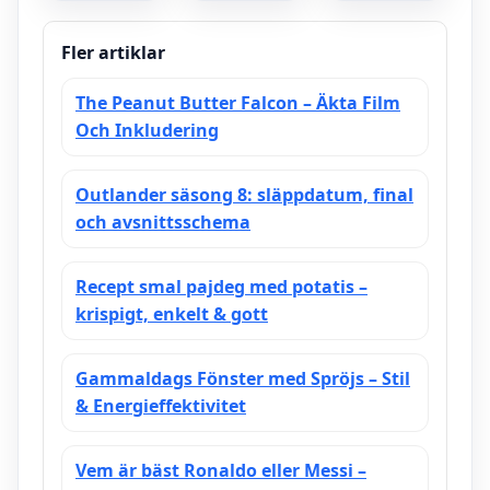
verifierade
och
siffror,
matchresultat
faktagranskning
2025
Fler artiklar
The Peanut Butter Falcon – Äkta Film
Och Inkludering
Outlander säsong 8: släppdatum, final
och avsnittsschema
Recept smal pajdeg med potatis –
krispigt, enkelt & gott
Gammaldags Fönster med Spröjs – Stil
& Energieffektivitet
Vem är bäst Ronaldo eller Messi –