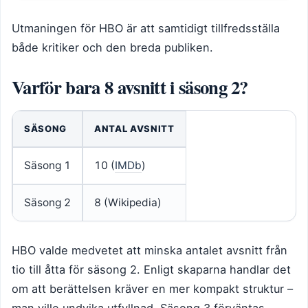
Utmaningen för HBO är att samtidigt tillfredsställa
både kritiker och den breda publiken.
Varför bara 8 avsnitt i säsong 2?
SÄSONG
ANTAL AVSNITT
Säsong 1
10 (
IMDb
)
Säsong 2
8 (Wikipedia)
HBO valde medvetet att minska antalet avsnitt från
tio till åtta för säsong 2. Enligt skaparna handlar det
om att berättelsen kräver en mer kompakt struktur –
man ville undvika utfyllnad. Säsong 3 förväntas