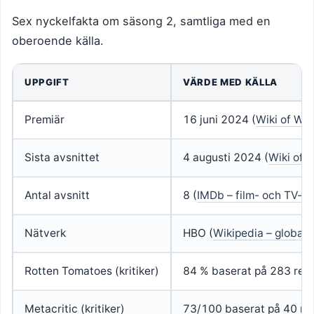
Sex nyckelfakta om säsong 2, samtliga med en
oberoende källa.
UPPGIFT
VÄRDE MED KÄLLA
Premiär
16 juni 2024 (
Wiki of Wes
Sista avsnittet
4 augusti 2024 (
Wiki of 
Antal avsnitt
8 (
IMDb – film- och TV-d
Nätverk
HBO (
Wikipedia – globalt
Rotten Tomatoes (kritiker)
84 % baserat på 283 rece
Metacritic (kritiker)
73/100 baserat på 40 rec