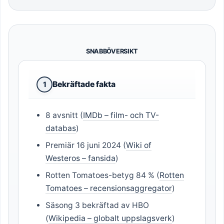
SNABBÖVERSIKT
Bekräftade fakta
1
8 avsnitt (
IMDb – film- och TV-
databas
)
Premiär 16 juni 2024 (
Wiki of
Westeros – fansida
)
Rotten Tomatoes-betyg 84 % (
Rotten
Tomatoes – recensionsaggregator
)
Säsong 3 bekräftad av HBO
(
Wikipedia – globalt uppslagsverk
)