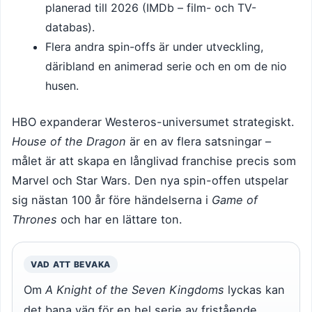
planerad till 2026 (IMDb – film- och TV-
databas).
Flera andra spin-offs är under utveckling,
däribland en animerad serie och en om de nio
husen.
HBO expanderar Westeros-universumet strategiskt.
House of the Dragon
är en av flera satsningar –
målet är att skapa en långlivad franchise precis som
Marvel och Star Wars. Den nya spin-offen utspelar
sig nästan 100 år före händelserna i
Game of
Thrones
och har en lättare ton.
VAD ATT BEVAKA
Om
A Knight of the Seven Kingdoms
lyckas kan
det bana väg för en hel serie av fristående