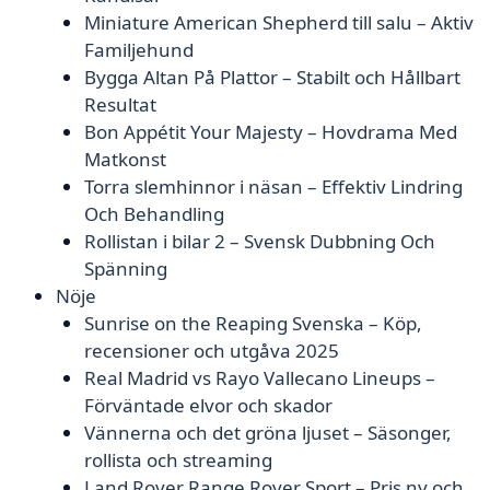
Miniature American Shepherd till salu – Aktiv
Familjehund
Bygga Altan På Plattor – Stabilt och Hållbart
Resultat
Bon Appétit Your Majesty – Hovdrama Med
Matkonst
Torra slemhinnor i näsan – Effektiv Lindring
Och Behandling
Rollistan i bilar 2 – Svensk Dubbning Och
Spänning
Nöje
Sunrise on the Reaping Svenska – Köp,
recensioner och utgåva 2025
Real Madrid vs Rayo Vallecano Lineups –
Förväntade elvor och skador
Vännerna och det gröna ljuset – Säsonger,
rollista och streaming
Land Rover Range Rover Sport – Pris ny och