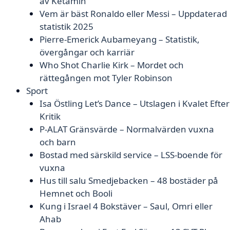
av Ketamin
Vem är bäst Ronaldo eller Messi – Uppdaterad
statistik 2025
Pierre-Emerick Aubameyang – Statistik,
övergångar och karriär
Who Shot Charlie Kirk – Mordet och
rättegången mot Tyler Robinson
Sport
Isa Östling Let’s Dance – Utslagen i Kvalet Efter
Kritik
P-ALAT Gränsvärde – Normalvärden vuxna
och barn
Bostad med särskild service – LSS-boende för
vuxna
Hus till salu Smedjebacken – 48 bostäder på
Hemnet och Booli
Kung i Israel 4 Bokstäver – Saul, Omri eller
Ahab