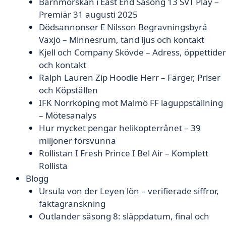
Barnmorskan i East End Säsong 13 SVT Play –
Premiär 31 augusti 2025
Dödsannonser E Nilsson Begravningsbyrå
Växjö – Minnesrum, tänd ljus och kontakt
Kjell och Company Skövde – Adress, öppettider
och kontakt
Ralph Lauren Zip Hoodie Herr – Färger, Priser
och Köpställen
IFK Norrköping mot Malmö FF laguppställning
– Mötesanalys
Hur mycket pengar helikopterrånet – 39
miljoner försvunna
Rollistan I Fresh Prince I Bel Air – Komplett
Rollista
Blogg
Ursula von der Leyen lön – verifierade siffror,
faktagranskning
Outlander säsong 8: släppdatum, final och