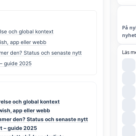
På ny
lse och global kontext
nyhet
ish, app eller webb
Läs m
er den? Status och senaste nytt
– guide 2025
relse och global kontext
wish, app eller webb
mmer den? Status och senaste nytt
t – guide 2025