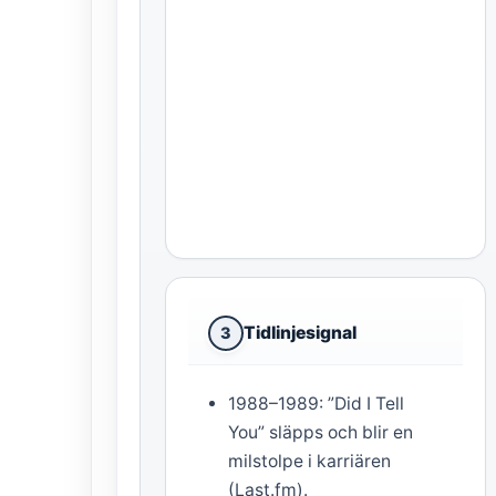
Tidlinjesignal
3
1988–1989: ”Did I Tell
You” släpps och blir en
milstolpe i karriären
(Last.fm).