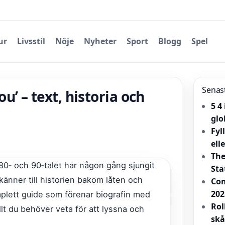
ur
Livsstil
Nöje
Nyheter
Sport
Blogg
Spel
Senas
ou’ – text, historia och
5 4
glo
Fyl
ell
The
80‑ och 90‑talet har någon gång sjungit
Sta
 känner till historien bakom låten och
Com
202
omplett guide som förenar biografin med
Rol
llt du behöver veta för att lyssna och
skå