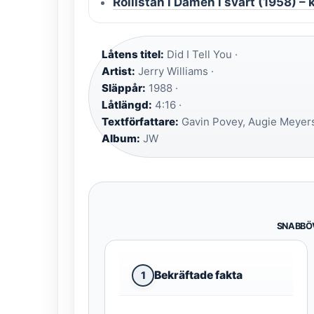
Rollistan i Damen i svart (1958) –
Låtens titel:
Did I Tell You ·
Artist:
Jerry Williams ·
Släppår:
1988 ·
Låtlängd:
4:16 ·
Textförfattare:
Gavin Povey, Augie Meyers
Album:
JW
SNABBÖ
Bekräftade fakta
1