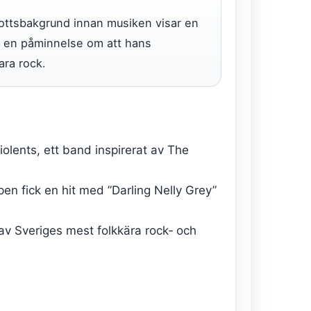
rottsbakgrund innan musiken visar en
 – en påminnelse om att hans
ra rock.
olents, ett band inspirerat av The
n fick en hit med ”Darling Nelly Grey”
av Sveriges mest folkkära rock‑ och