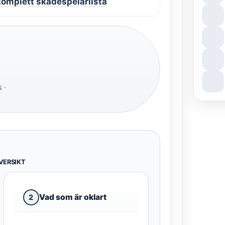
 komplett skådespelarlista
 ·
VERSIKT
Vad som är oklart
2