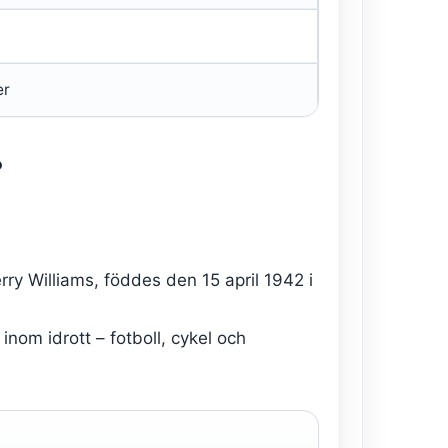
er
?
ry Williams, föddes den 15 april 1942 i
nom idrott – fotboll, cykel och