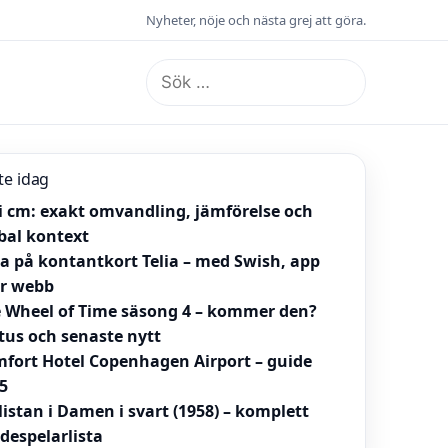
Nyheter, nöje och nästa grej att göra.
Sök
efter:
te idag
 i cm: exakt omvandling, jämförelse och
bal kontext
la på kontantkort Telia – med Swish, app
er webb
 Wheel of Time säsong 4 – kommer den?
tus och senaste nytt
fort Hotel Copenhagen Airport – guide
5
listan i Damen i svart (1958) – komplett
despelarlista