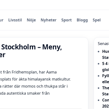
ur
Livsstil
Nöje
Nyheter
Sport
Blogg
Spel
Senas
 Stockholm – Meny,
Hur
er
Sta
5 4
glo
st från Fridhemsplan, har Aama
Fyl
splats för äkta himalayansk matkultur.
ell
a rätter där momos och thukpa står i
The
uda autentiska smaker från
Sta
Com
202