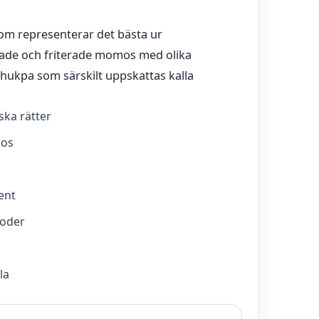
som representerar det bästa ur
ade och friterade momos med olika
hukpa som särskilt uppskattas kalla
ska rätter
mos
ent
toder
la