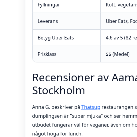
Fyllningar
Kött, vegetar
Leverans
Uber Eats, Fo
Betyg Uber Eats
4.6 av 5 (82 r
Prisklass
$$ (Medel)
Recensioner av Aam
Stockholm
Anna G. beskriver på
Thatsup
restaurangen s
dumplingsen är ”super mjuka” och ser hemmag
utbudet fungerar väl för veganer, även om h
något höga för lunch.