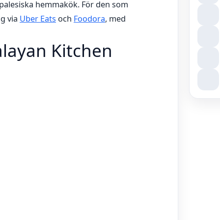
 nepalesiska hemmakök. För den som
ig via
Uber Eats
och
Foodora
, med
layan Kitchen