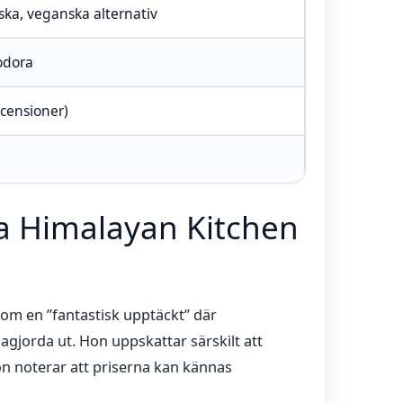
iska, veganska alternativ
odora
ecensioner)
a Himalayan Kitchen
om en ”fantastisk upptäckt” där
jorda ut. Hon uppskattar särskilt att
on noterar att priserna kan kännas