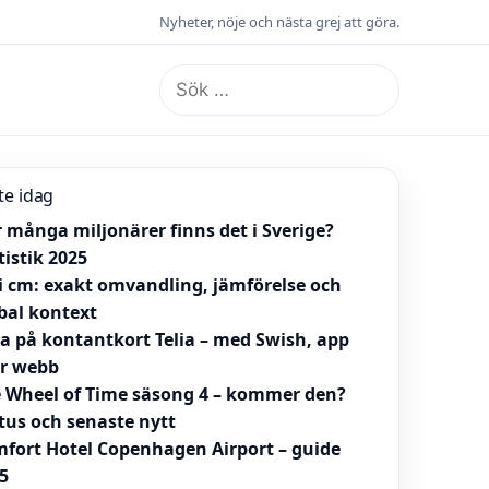
Nyheter, nöje och nästa grej att göra.
Sök
efter:
te idag
 många miljonärer finns det i Sverige?
tistik 2025
 i cm: exakt omvandling, jämförelse och
bal kontext
la på kontantkort Telia – med Swish, app
er webb
 Wheel of Time säsong 4 – kommer den?
tus och senaste nytt
fort Hotel Copenhagen Airport – guide
5