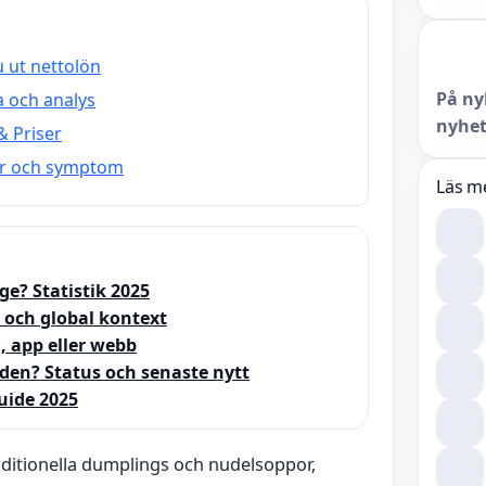
u ut nettolön
På ny
a och analys
nyhet
& Priser
ker och symptom
Läs m
ge? Statistik 2025
 och global kontext
, app eller webb
den? Status och senaste nytt
uide 2025
itionella dumplings och nudelsoppor,