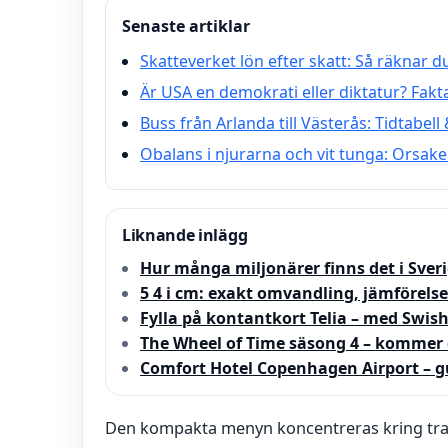
Senaste artiklar
Skatteverket lön efter skatt: Så räknar d
Är USA en demokrati eller diktatur? Fakt
Buss från Arlanda till Västerås: Tidtabell 
Obalans i njurarna och vit tunga: Orsa
Liknande inlägg
Hur många miljonärer finns det i Sveri
5 4 i cm: exakt omvandling, jämförelse
Fylla på kontantkort Telia – med Swish
The Wheel of Time säsong 4 – kommer 
Comfort Hotel Copenhagen Airport – g
Den kompakta menyn koncentreras kring trad