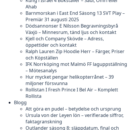
Kung i Israel 4 Bokstäver – Saul, Omri eller
Ahab
Barnmorskan i East End Säsong 13 SVT Play –
Premiär 31 augusti 2025
Dödsannonser E Nilsson Begravningsbyrå
Växjö – Minnesrum, tänd ljus och kontakt
Kjell och Company Skövde – Adress,
öppettider och kontakt
Ralph Lauren Zip Hoodie Herr – Färger, Priser
och Köpställen
IFK Norrköping mot Malmö FF laguppställning
– Mötesanalys
Hur mycket pengar helikopterrånet – 39
miljoner försvunna
Rollistan I Fresh Prince I Bel Air – Komplett
Rollista
Blogg
Att göra en pudel – betydelse och ursprung
Ursula von der Leyen lön – verifierade siffror,
faktagranskning
Outlander säsong 8: släppdatum, final och