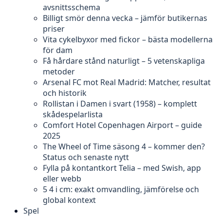
avsnittsschema
Billigt smör denna vecka – jämför butikernas
priser
Vita cykelbyxor med fickor – bästa modellerna
för dam
Få hårdare stånd naturligt – 5 vetenskapliga
metoder
Arsenal FC mot Real Madrid: Matcher, resultat
och historik
Rollistan i Damen i svart (1958) – komplett
skådespelarlista
Comfort Hotel Copenhagen Airport – guide
2025
The Wheel of Time säsong 4 – kommer den?
Status och senaste nytt
Fylla på kontantkort Telia – med Swish, app
eller webb
5 4 i cm: exakt omvandling, jämförelse och
global kontext
Spel