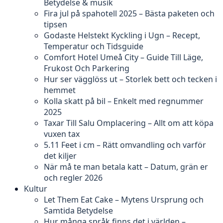
Betydelse & musik
Fira jul på spahotell 2025 – Bästa paketen och
tipsen
Godaste Helstekt Kyckling i Ugn – Recept,
Temperatur och Tidsguide
Comfort Hotel Umeå City – Guide Till Läge,
Frukost Och Parkering
Hur ser vägglöss ut – Storlek bett och tecken i
hemmet
Kolla skatt på bil – Enkelt med regnummer
2025
Taxar Till Salu Omplacering – Allt om att köpa
vuxen tax
5.11 Feet i cm – Rätt omvandling och varför
det kiljer
När må te man betala katt – Datum, grän er
och regler 2026
Kultur
Let Them Eat Cake – Mytens Ursprung och
Samtida Betydelse
Hur många språk finns det i världen –