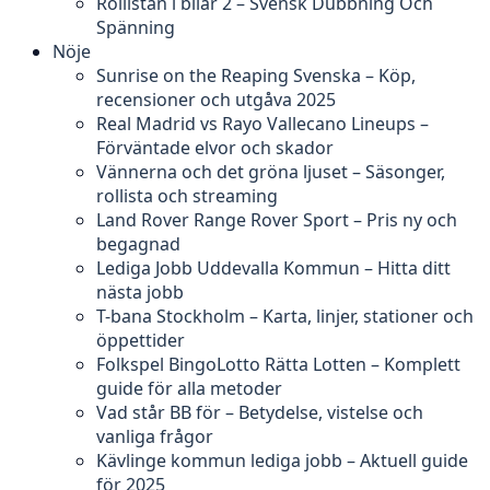
Rollistan i bilar 2 – Svensk Dubbning Och
Spänning
Nöje
Sunrise on the Reaping Svenska – Köp,
recensioner och utgåva 2025
Real Madrid vs Rayo Vallecano Lineups –
Förväntade elvor och skador
Vännerna och det gröna ljuset – Säsonger,
rollista och streaming
Land Rover Range Rover Sport – Pris ny och
begagnad
Lediga Jobb Uddevalla Kommun – Hitta ditt
nästa jobb
T-bana Stockholm – Karta, linjer, stationer och
öppettider
Folkspel BingoLotto Rätta Lotten – Komplett
guide för alla metoder
Vad står BB för – Betydelse, vistelse och
vanliga frågor
Kävlinge kommun lediga jobb – Aktuell guide
för 2025