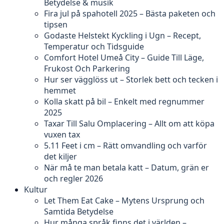
Betydelse & musik
Fira jul på spahotell 2025 – Bästa paketen och
tipsen
Godaste Helstekt Kyckling i Ugn – Recept,
Temperatur och Tidsguide
Comfort Hotel Umeå City – Guide Till Läge,
Frukost Och Parkering
Hur ser vägglöss ut – Storlek bett och tecken i
hemmet
Kolla skatt på bil – Enkelt med regnummer
2025
Taxar Till Salu Omplacering – Allt om att köpa
vuxen tax
5.11 Feet i cm – Rätt omvandling och varför
det kiljer
När må te man betala katt – Datum, grän er
och regler 2026
Kultur
Let Them Eat Cake – Mytens Ursprung och
Samtida Betydelse
Hur många språk finns det i världen –