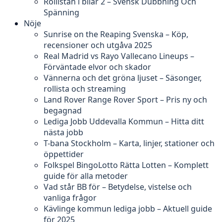
Rollistan i bilar 2 – Svensk Dubbning Och
Spänning
Nöje
Sunrise on the Reaping Svenska – Köp,
recensioner och utgåva 2025
Real Madrid vs Rayo Vallecano Lineups –
Förväntade elvor och skador
Vännerna och det gröna ljuset – Säsonger,
rollista och streaming
Land Rover Range Rover Sport – Pris ny och
begagnad
Lediga Jobb Uddevalla Kommun – Hitta ditt
nästa jobb
T-bana Stockholm – Karta, linjer, stationer och
öppettider
Folkspel BingoLotto Rätta Lotten – Komplett
guide för alla metoder
Vad står BB för – Betydelse, vistelse och
vanliga frågor
Kävlinge kommun lediga jobb – Aktuell guide
för 2025