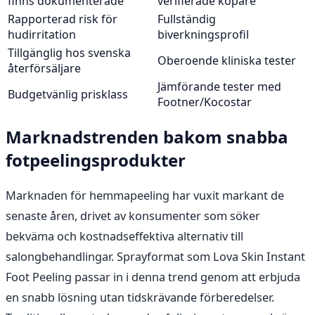
finns dokumenterade
verifierade köpare
Rapporterad risk för
Fullständig
hudirritation
biverkningsprofil
Tillgänglig hos svenska
Oberoende kliniska tester
återförsäljare
Jämförande tester med
Budgetvänlig prisklass
Footner/Kocostar
Marknadstrenden bakom snabba
fotpeelingsprodukter
Marknaden för hemmapeeling har vuxit markant de
senaste åren, drivet av konsumenter som söker
bekväma och kostnadseffektiva alternativ till
salongbehandlingar. Sprayformat som Lova Skin Instant
Foot Peeling passar in i denna trend genom att erbjuda
en snabb lösning utan tidskrävande förberedelser.