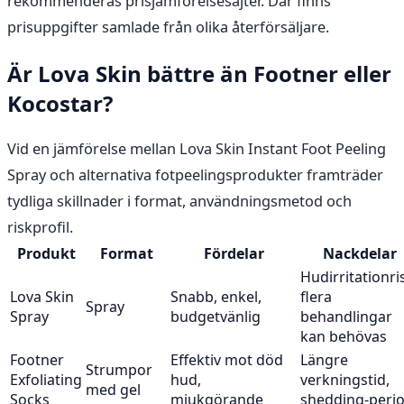
rekommenderas prisjämförelsesajter. Där finns
prisuppgifter samlade från olika återförsäljare.
Är Lova Skin bättre än Footner eller
Kocostar?
Vid en jämförelse mellan Lova Skin Instant Foot Peeling
Spray och alternativa fotpeelingsprodukter framträder
tydliga skillnader i format, användningsmetod och
riskprofil.
Produkt
Format
Fördelar
Nackdelar
Hudirritationri
Lova Skin
Snabb, enkel,
flera
Spray
Spray
budgetvänlig
behandlingar
kan behövas
Footner
Effektiv mot död
Längre
Strumpor
Exfoliating
hud,
verkningstid,
med gel
Socks
mjukgörande
shedding-peri