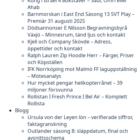
Kung i Israel 4 Bokstäver – Saul, Omri eller
Ahab
Barnmorskan i East End Säsong 13 SVT Play –
Premiär 31 augusti 2025
Dödsannonser E Nilsson Begravningsbyrå
Växjö – Minnesrum, tänd ljus och kontakt
Kjell och Company Skövde – Adress,
öppettider och kontakt
Ralph Lauren Zip Hoodie Herr – Färger, Priser
och Köpställen
IFK Norrköping mot Malmö FF laguppställning
– Mötesanalys
Hur mycket pengar helikopterrånet – 39
miljoner försvunna
Rollistan I Fresh Prince I Bel Air – Komplett
Rollista
Blogg
Ursula von der Leyen lön – verifierade siffror,
faktagranskning
Outlander säsong 8: släppdatum, final och
avsnittsschema