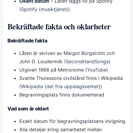
Okänt datum
– Låten läggs till på Spotify
(
Spotify (musiktjänst)
).
Bekräftade fakta och oklarheter
Bekräftade fakta
Låten är skriven av Margot Borgström och
John D. Loudermilk (
SecondHandSongs
)
Utgiven 1968 på Metronome (
YouTube
)
Svante Thuressons civilstånd finns i Wikipedia
(
Wikipedia (det fria uppslagsverket)
)
Begravningsplats finns dokumenterad
Vad som är oklart
Exakt datum för begravningsplatsens invigning
Alla detaljer kring samarbetet mellan