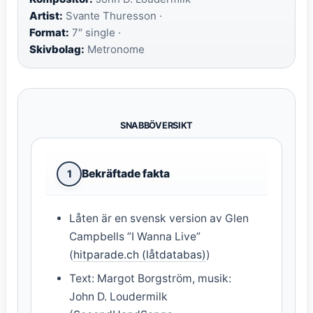
Artist:
Svante Thuresson ·
Format:
7″ single ·
Skivbolag:
Metronome
SNABBÖVERSIKT
Bekräftade fakta
1
Låten är en svensk version av Glen
Campbells ”I Wanna Live”
(
hitparade.ch (låtdatabas)
)
Text: Margot Borgström, musik:
John D. Loudermilk