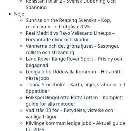
Rollistan i bilar 2 – Svensk Dubbning Och
Spänning
Nöje
Sunrise on the Reaping Svenska – Köp,
recensioner och utgåva 2025
Real Madrid vs Rayo Vallecano Lineups –
Förväntade elvor och skador
Vännerna och det gröna ljuset – Säsonger,
rollista och streaming
Land Rover Range Rover Sport – Pris ny och
begagnad
Lediga Jobb Uddevalla Kommun – Hitta ditt
nästa jobb
T-bana Stockholm – Karta, linjer, stationer och
öppettider
Folkspel BingoLotto Rätta Lotten – Komplett
guide för alla metoder
Vad står BB för – Betydelse, vistelse och
vanliga frågor
Kävlinge kommun lediga jobb – Aktuell guide
för 2025