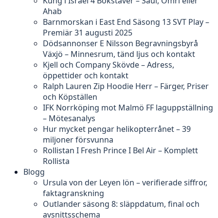
Kung i Israel 4 Bokstäver – Saul, Omri eller
Ahab
Barnmorskan i East End Säsong 13 SVT Play –
Premiär 31 augusti 2025
Dödsannonser E Nilsson Begravningsbyrå
Växjö – Minnesrum, tänd ljus och kontakt
Kjell och Company Skövde – Adress,
öppettider och kontakt
Ralph Lauren Zip Hoodie Herr – Färger, Priser
och Köpställen
IFK Norrköping mot Malmö FF laguppställning
– Mötesanalys
Hur mycket pengar helikopterrånet – 39
miljoner försvunna
Rollistan I Fresh Prince I Bel Air – Komplett
Rollista
Blogg
Ursula von der Leyen lön – verifierade siffror,
faktagranskning
Outlander säsong 8: släppdatum, final och
avsnittsschema