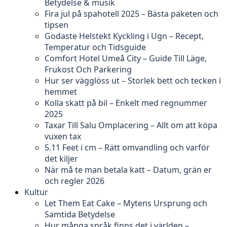
Betydelse & musik
Fira jul på spahotell 2025 – Bästa paketen och
tipsen
Godaste Helstekt Kyckling i Ugn – Recept,
Temperatur och Tidsguide
Comfort Hotel Umeå City – Guide Till Läge,
Frukost Och Parkering
Hur ser vägglöss ut – Storlek bett och tecken i
hemmet
Kolla skatt på bil – Enkelt med regnummer
2025
Taxar Till Salu Omplacering – Allt om att köpa
vuxen tax
5.11 Feet i cm – Rätt omvandling och varför
det kiljer
När må te man betala katt – Datum, grän er
och regler 2026
Kultur
Let Them Eat Cake – Mytens Ursprung och
Samtida Betydelse
Hur många språk finns det i världen –