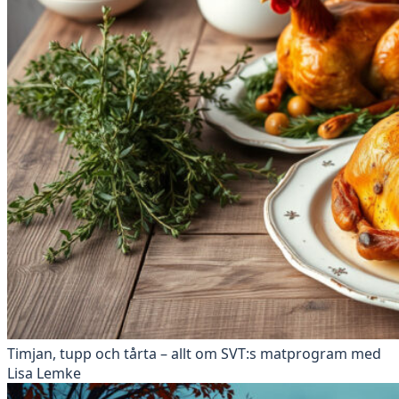
Timjan, tupp och tårta – allt om SVT:s matprogram med
Lisa Lemke