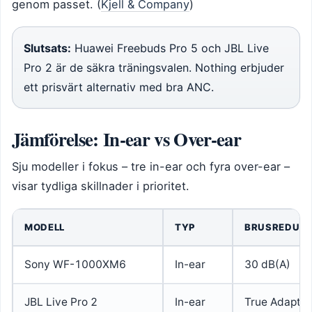
genom passet. (
Kjell & Company
)
Slutsats:
Huawei Freebuds Pro 5 och JBL Live
Pro 2 är de säkra träningsvalen. Nothing erbjuder
ett prisvärt alternativ med bra ANC.
Jämförelse: In-ear vs Over-ear
Sju modeller i fokus – tre in-ear och fyra over-ear –
visar tydliga skillnader i prioritet.
MODELL
TYP
BRUSREDUCE
Sony WF-1000XM6
In-ear
30 dB(A)
JBL Live Pro 2
In-ear
True Adapti