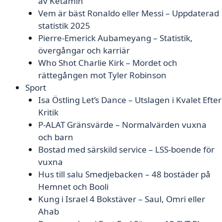
av Ketamin
Vem är bäst Ronaldo eller Messi – Uppdaterad
statistik 2025
Pierre-Emerick Aubameyang – Statistik,
övergångar och karriär
Who Shot Charlie Kirk – Mordet och
rättegången mot Tyler Robinson
Sport
Isa Östling Let’s Dance – Utslagen i Kvalet Efter
Kritik
P-ALAT Gränsvärde – Normalvärden vuxna
och barn
Bostad med särskild service – LSS-boende för
vuxna
Hus till salu Smedjebacken – 48 bostäder på
Hemnet och Booli
Kung i Israel 4 Bokstäver – Saul, Omri eller
Ahab