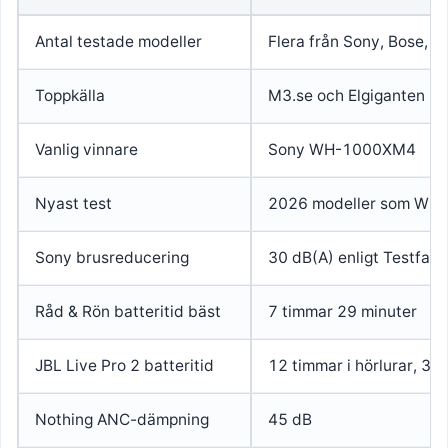
Antal testade modeller
Flera från Sony, Bose, J
Toppkälla
M3.se och Elgiganten
Vanlig vinnare
Sony WH-1000XM4
Nyast test
2026 modeller som WF
Sony brusreducering
30 dB(A) enligt Testfakt
Råd & Rön batteritid bäst
7 timmar 29 minuter
JBL Live Pro 2 batteritid
12 timmar i hörlurar, 36
Nothing ANC-dämpning
45 dB