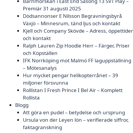
Barnmorskan i East End Säsong 13 SVT Play –
Premiär 31 augusti 2025
Dödsannonser E Nilsson Begravningsbyrå
Växjö – Minnesrum, tänd ljus och kontakt
Kjell och Company Skövde – Adress, öppettider
och kontakt
Ralph Lauren Zip Hoodie Herr – Färger, Priser
och Köpställen
IFK Norrköping mot Malmö FF laguppställning
– Mötesanalys
Hur mycket pengar helikopterrånet – 39
miljoner försvunna
Rollistan I Fresh Prince I Bel Air – Komplett
Rollista
Blogg
Att göra en pudel – betydelse och ursprung
Ursula von der Leyen lön – verifierade siffror,
faktagranskning