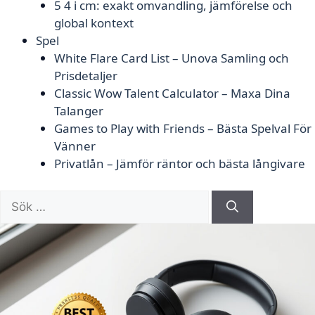
5 4 i cm: exakt omvandling, jämförelse och
global kontext
Spel
White Flare Card List – Unova Samling och
Prisdetaljer
Classic Wow Talent Calculator – Maxa Dina
Talanger
Games to Play with Friends – Bästa Spelval För
Vänner
Privatlån – Jämför räntor och bästa långivare
Sök
efter: