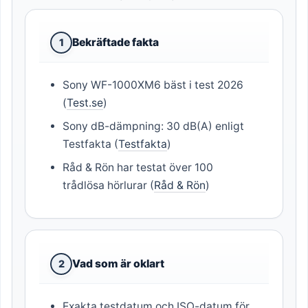
Bekräftade fakta
1
Sony WF-1000XM6 bäst i test 2026
(
Test.se
)
Sony dB-dämpning: 30 dB(A) enligt
Testfakta (
Testfakta
)
Råd & Rön har testat över 100
trådlösa hörlurar (
Råd & Rön
)
Vad som är oklart
2
Exakta testdatum och ISO-datum för