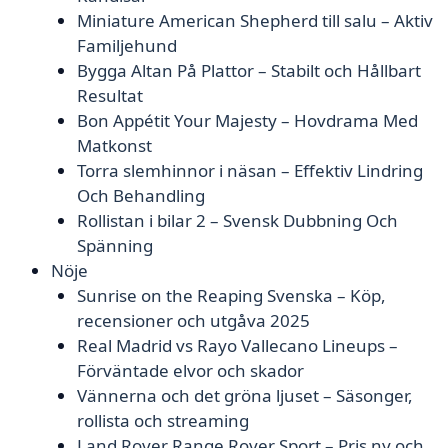
Miniature American Shepherd till salu – Aktiv
Familjehund
Bygga Altan På Plattor – Stabilt och Hållbart
Resultat
Bon Appétit Your Majesty – Hovdrama Med
Matkonst
Torra slemhinnor i näsan – Effektiv Lindring
Och Behandling
Rollistan i bilar 2 – Svensk Dubbning Och
Spänning
Nöje
Sunrise on the Reaping Svenska – Köp,
recensioner och utgåva 2025
Real Madrid vs Rayo Vallecano Lineups –
Förväntade elvor och skador
Vännerna och det gröna ljuset – Säsonger,
rollista och streaming
Land Rover Range Rover Sport – Pris ny och