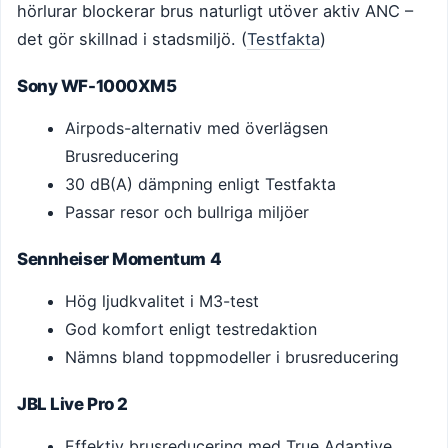
hörlurar blockerar brus naturligt utöver aktiv ANC –
det gör skillnad i stadsmiljö. (
Testfakta
)
Sony WF-1000XM5
Airpods-alternativ med överlägsen
Brusreducering
30 dB(A) dämpning enligt Testfakta
Passar resor och bullriga miljöer
Sennheiser Momentum 4
Hög ljudkvalitet i M3-test
God komfort enligt testredaktion
Nämns bland toppmodeller i brusreducering
JBL Live Pro 2
Effektiv brusreducering med True Adaptive