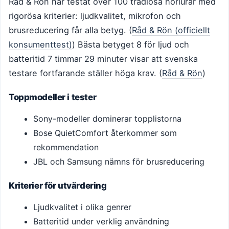
Råd & Rön har testat över 100 trådlösa hörlurar med
rigorösa kriterier: ljudkvalitet, mikrofon och
brusreducering får alla betyg. (
Råd & Rön (officiellt
konsumenttest)
) Bästa betyget 8 för ljud och
batteritid 7 timmar 29 minuter visar att svenska
testare fortfarande ställer höga krav. (
Råd & Rön
)
Toppmodeller i tester
Sony-modeller dominerar topplistorna
Bose QuietComfort återkommer som
rekommendation
JBL och Samsung nämns för brusreducering
Kriterier för utvärdering
Ljudkvalitet i olika genrer
Batteritid under verklig användning