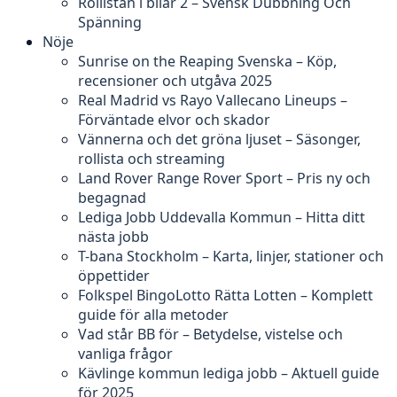
Rollistan i bilar 2 – Svensk Dubbning Och
Spänning
Nöje
Sunrise on the Reaping Svenska – Köp,
recensioner och utgåva 2025
Real Madrid vs Rayo Vallecano Lineups –
Förväntade elvor och skador
Vännerna och det gröna ljuset – Säsonger,
rollista och streaming
Land Rover Range Rover Sport – Pris ny och
begagnad
Lediga Jobb Uddevalla Kommun – Hitta ditt
nästa jobb
T-bana Stockholm – Karta, linjer, stationer och
öppettider
Folkspel BingoLotto Rätta Lotten – Komplett
guide för alla metoder
Vad står BB för – Betydelse, vistelse och
vanliga frågor
Kävlinge kommun lediga jobb – Aktuell guide
för 2025