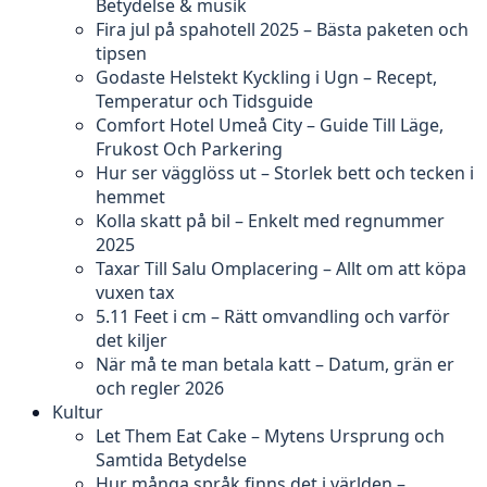
Betydelse & musik
Fira jul på spahotell 2025 – Bästa paketen och
tipsen
Godaste Helstekt Kyckling i Ugn – Recept,
Temperatur och Tidsguide
Comfort Hotel Umeå City – Guide Till Läge,
Frukost Och Parkering
Hur ser vägglöss ut – Storlek bett och tecken i
hemmet
Kolla skatt på bil – Enkelt med regnummer
2025
Taxar Till Salu Omplacering – Allt om att köpa
vuxen tax
5.11 Feet i cm – Rätt omvandling och varför
det kiljer
När må te man betala katt – Datum, grän er
och regler 2026
Kultur
Let Them Eat Cake – Mytens Ursprung och
Samtida Betydelse
Hur många språk finns det i världen –