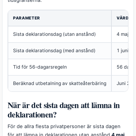
PARAMETER
VÄRDE
Sista deklarationsdag (utan anstånd)
4 maj 2
Sista deklarationsdag (med anstånd)
1 juni 2
Tid för 56-dagarsregeln
56 dagar
Beräknad utbetalning av skatteåterbäring
Juni 202
När är det sista dagen att lämna in
deklarationen?
För de allra flesta privatpersoner är sista dagen
för att lämna in deklarationen utan anstånd
4 maj