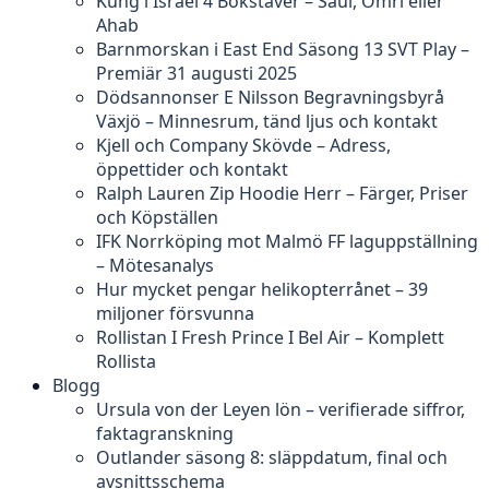
Kung i Israel 4 Bokstäver – Saul, Omri eller
Ahab
Barnmorskan i East End Säsong 13 SVT Play –
Premiär 31 augusti 2025
Dödsannonser E Nilsson Begravningsbyrå
Växjö – Minnesrum, tänd ljus och kontakt
Kjell och Company Skövde – Adress,
öppettider och kontakt
Ralph Lauren Zip Hoodie Herr – Färger, Priser
och Köpställen
IFK Norrköping mot Malmö FF laguppställning
– Mötesanalys
Hur mycket pengar helikopterrånet – 39
miljoner försvunna
Rollistan I Fresh Prince I Bel Air – Komplett
Rollista
Blogg
Ursula von der Leyen lön – verifierade siffror,
faktagranskning
Outlander säsong 8: släppdatum, final och
avsnittsschema