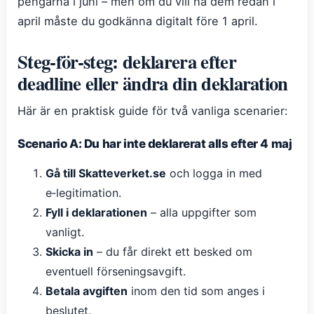
pengarna i juni – men om du vill ha dem redan i
april måste du godkänna digitalt före 1 april.
Steg-för-steg: deklarera efter
deadline eller ändra din deklaration
Här är en praktisk guide för två vanliga scenarier:
Scenario A: Du har inte deklarerat alls efter 4 maj
Gå till Skatteverket.se
och logga in med
e‑legitimation.
Fyll i deklarationen
– alla uppgifter som
vanligt.
Skicka in
– du får direkt ett besked om
eventuell förseningsavgift.
Betala avgiften
inom den tid som anges i
beslutet.