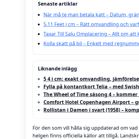
Senaste artiklar
När må te man betala katt – Datum, grän
5.11 Feet i cm – Rätt omvandling och varfö
Taxar Till Salu Omplacering – Allt om att
Kolla skatt på bil – Enkelt med regnumm
Liknande inlägg
5 4 i cm: exakt omvandling, jämförelse
Fylla på kontantkort Telia – med Swish
The Wheel of Time säsong 4 – kommer 
Comfort Hotel Copenhagen Airport – g
Rollistan i Damen i svart (1958) – komp
För den som vill hålla sig uppdaterad om vad
helgen finns officiella källor att tillgå. Lands