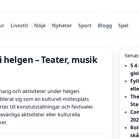
ur
Livsstil
Nöje
Nyheter
Sport
Blogg
Spel
Senas
 helgen – Teater, musik
5 4
glo
Fyl
ell
mang och aktiviteter under helgen.
The
blerat sig som en kulturell mötesplats
Sta
er till konstutställningar och festivaler.
Com
änliga aktiviteter eller kulturella
202
ker.
Rol
skå