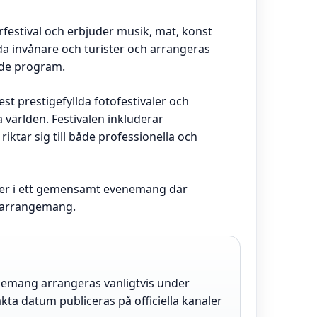
estival och erbjuder musik, mat, konst
da invånare och turister och arrangeras
de program.
st prestigefyllda fotofestivaler och
 världen. Festivalen inkluderar
iktar sig till både professionella och
örer i ett gemensamt evenemang där
alarrangemang.
mang arrangeras vanligtvis under
a datum publiceras på officiella kanaler