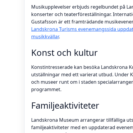
Musikupplevelser erbjuds regelbundet på L
konserter och teaterföreställningar. Interna
Gustafsson är ett framträdande musikevene
Landskrona Turisms evenemangssida uppdat
musikkvällar
.
Konst och kultur
Konstintresserade kan besöka Landskrona K
utställningar med ett varierat utbud. Under K
och museer runt om i staden specialarrange
programmet.
Familjeaktiviteter
Landskrona Museum arrangerar tillfälliga utst
familjeaktiviteter med en uppdaterad evenema