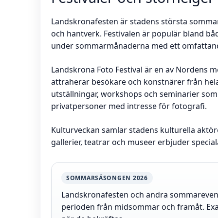
Landskronafesten är stadens största sommarf
och hantverk. Festivalen är populär bland bå
under sommarmånaderna med ett omfattan
Landskrona Foto Festival är en av Nordens me
attraherar besökare och konstnärer från hela
utställningar, workshops och seminarier som r
privatpersoner med intresse för fotografi.
Kulturveckan samlar stadens kulturella akt
gallerier, teatrar och museer erbjuder speci
SOMMARSÄSONGEN 2026
Landskronafesten och andra sommarevene
perioden från midsommar och framåt. Exakt