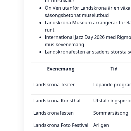
fotofestivaler
Ön Ven utanför Landskrona är en växa
säsongsbetonat museiutbud
Landskrona Museum arrangerar föreläsn
runt
International Jazz Day 2026 med Rigm
musikevenemang
Landskronafesten är stadens största 
Evenemang
Tid
Landskrona Teater
Löpande progra
Landskrona Konsthall
Utställningsperi
Landskronafesten
Sommarsäsong
Landskrona Foto Festival
Årligen