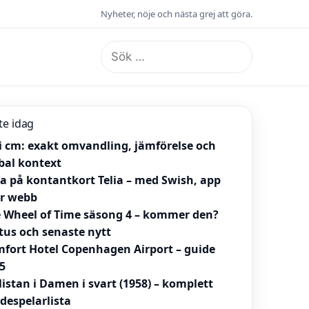
Nyheter, nöje och nästa grej att göra.
Sök
efter:
te idag
 i cm: exakt omvandling, jämförelse och
bal kontext
la på kontantkort Telia – med Swish, app
er webb
 Wheel of Time säsong 4 – kommer den?
tus och senaste nytt
fort Hotel Copenhagen Airport – guide
5
listan i Damen i svart (1958) – komplett
despelarlista