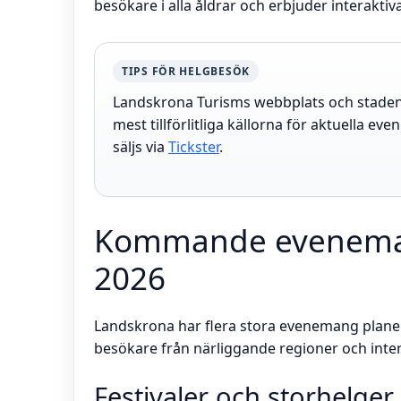
besökare i alla åldrar och erbjuder interaktiv
TIPS FÖR HELGBESÖK
Landskrona Turisms webbplats och stadens
mest tillförlitliga källorna för aktuella eve
säljs via
Tickster
.
Kommande eveneman
2026
Landskrona har flera stora evenemang plane
besökare från närliggande regioner och inter
Festivaler och storhelger