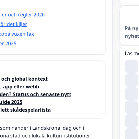
 er och regler 2026
r det kiljer
På ny
 köpa vuxen tax
nyhet
er 2025
Läs m
 och global kontext
, app eller webb
den? Status och senaste nytt
uide 2025
lett skådespelarlista
 som händer i Landskrona idag och i
krona stad och lokala kulturinstitutioner