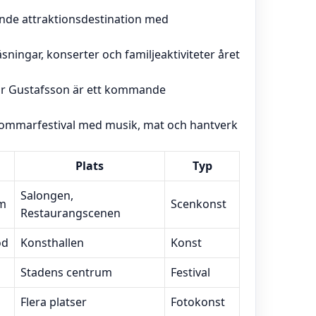
nde attraktionsdestination med
ingar, konserter och familjeaktiviteter året
or Gustafsson är ett kommande
sommarfestival med musik, mat och hantverk
Plats
Typ
Salongen,
m
Scenkonst
Restaurangscenen
od
Konsthallen
Konst
Stadens centrum
Festival
Flera platser
Fotokonst