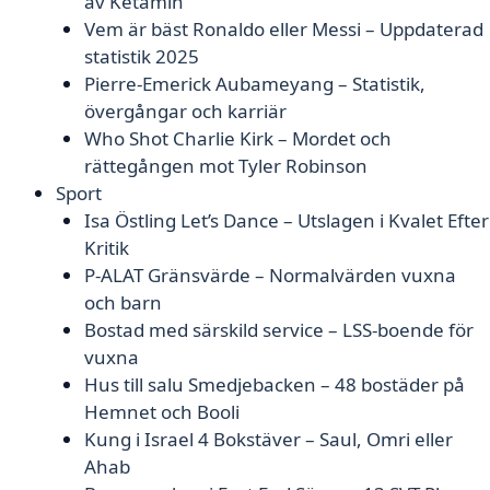
av Ketamin
Vem är bäst Ronaldo eller Messi – Uppdaterad
statistik 2025
Pierre-Emerick Aubameyang – Statistik,
övergångar och karriär
Who Shot Charlie Kirk – Mordet och
rättegången mot Tyler Robinson
Sport
Isa Östling Let’s Dance – Utslagen i Kvalet Efter
Kritik
P-ALAT Gränsvärde – Normalvärden vuxna
och barn
Bostad med särskild service – LSS-boende för
vuxna
Hus till salu Smedjebacken – 48 bostäder på
Hemnet och Booli
Kung i Israel 4 Bokstäver – Saul, Omri eller
Ahab