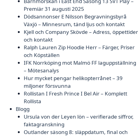
Barnmorskan i East End Säsong 13 SVT Play –
Premiär 31 augusti 2025
Dödsannonser E Nilsson Begravningsbyrå
Växjö – Minnesrum, tänd ljus och kontakt
Kjell och Company Skövde – Adress, öppettider
och kontakt
Ralph Lauren Zip Hoodie Herr – Färger, Priser
och Köpställen
IFK Norrköping mot Malmö FF laguppställning
– Mötesanalys
Hur mycket pengar helikopterrånet – 39
miljoner försvunna
Rollistan I Fresh Prince I Bel Air – Komplett
Rollista
Blogg
Ursula von der Leyen lön – verifierade siffror,
faktagranskning
Outlander säsong 8: släppdatum, final och