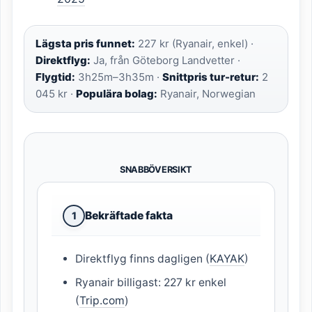
Lägsta pris funnet:
227 kr (Ryanair, enkel) ·
Direktflyg:
Ja, från Göteborg Landvetter ·
Flygtid:
3h25m–3h35m ·
Snittpris tur-retur:
2
045 kr ·
Populära bolag:
Ryanair, Norwegian
SNABBÖVERSIKT
Bekräftade fakta
1
Direktflyg finns dagligen (
KAYAK
)
Ryanair billigast: 227 kr enkel
(
Trip.com
)