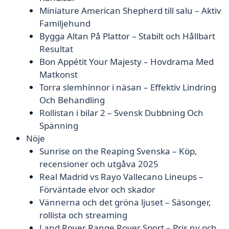
Miniature American Shepherd till salu – Aktiv
Familjehund
Bygga Altan På Plattor – Stabilt och Hållbart
Resultat
Bon Appétit Your Majesty – Hovdrama Med
Matkonst
Torra slemhinnor i näsan – Effektiv Lindring
Och Behandling
Rollistan i bilar 2 – Svensk Dubbning Och
Spänning
Nöje
Sunrise on the Reaping Svenska – Köp,
recensioner och utgåva 2025
Real Madrid vs Rayo Vallecano Lineups –
Förväntade elvor och skador
Vännerna och det gröna ljuset – Säsonger,
rollista och streaming
Land Rover Range Rover Sport – Pris ny och