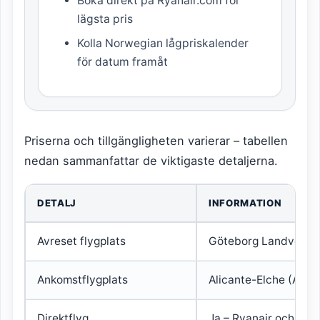
Boka direkt på Ryanair.com för
lägsta pris
Kolla Norwegian lågpriskalender
för datum framåt
Priserna och tillgängligheten varierar – tabellen
nedan sammanfattar de viktigaste detaljerna.
DETALJ
INFORMATION
Avreset flygplats
Göteborg Landvette
Ankomstflygplats
Alicante-Elche (ALC)
Direktflyg
Ja – Ryanair och No