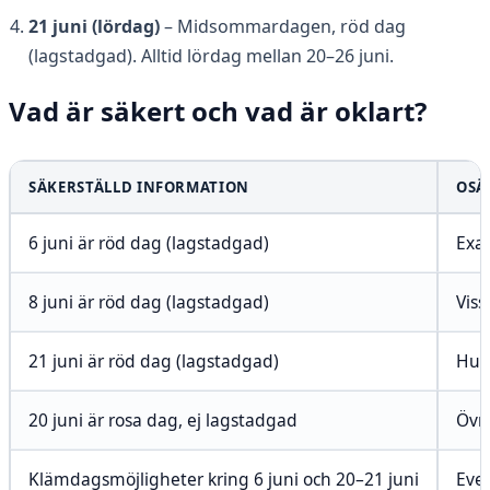
21 juni (lördag)
– Midsommardagen, röd dag
(lagstadgad). Alltid lördag mellan 20–26 juni.
Vad är säkert och vad är oklart?
SÄKERSTÄLLD INFORMATION
OSÄ
6 juni är röd dag (lagstadgad)
Exak
8 juni är röd dag (lagstadgad)
Viss
21 juni är röd dag (lagstadgad)
Hur
20 juni är rosa dag, ej lagstadgad
Övri
Klämdagsmöjligheter kring 6 juni och 20–21 juni
Eve