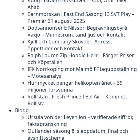
Kung i Israel 4 Bokstäver – Saul, Omri eller
Ahab
Barnmorskan i East End Säsong 13 SVT Play –
Premiär 31 augusti 2025
Dödsannonser E Nilsson Begravningsbyrå
Växjö – Minnesrum, tänd ljus och kontakt
Kjell och Company Skövde – Adress,
öppettider och kontakt
Ralph Lauren Zip Hoodie Herr – Färger, Priser
och Köpställen
IFK Norrköping mot Malmö FF laguppställning
– Mötesanalys
Hur mycket pengar helikopterrånet – 39
miljoner försvunna
Rollistan I Fresh Prince I Bel Air – Komplett
Rollista
Blogg
Ursula von der Leyen lön – verifierade siffror,
faktagranskning
Outlander säsong 8: släppdatum, final och
avsnittsschema