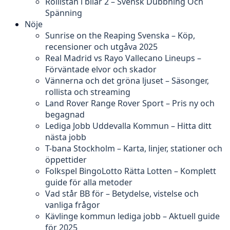
Rollistan i bilar 2 – Svensk Dubbning Och
Spänning
Nöje
Sunrise on the Reaping Svenska – Köp,
recensioner och utgåva 2025
Real Madrid vs Rayo Vallecano Lineups –
Förväntade elvor och skador
Vännerna och det gröna ljuset – Säsonger,
rollista och streaming
Land Rover Range Rover Sport – Pris ny och
begagnad
Lediga Jobb Uddevalla Kommun – Hitta ditt
nästa jobb
T-bana Stockholm – Karta, linjer, stationer och
öppettider
Folkspel BingoLotto Rätta Lotten – Komplett
guide för alla metoder
Vad står BB för – Betydelse, vistelse och
vanliga frågor
Kävlinge kommun lediga jobb – Aktuell guide
för 2025