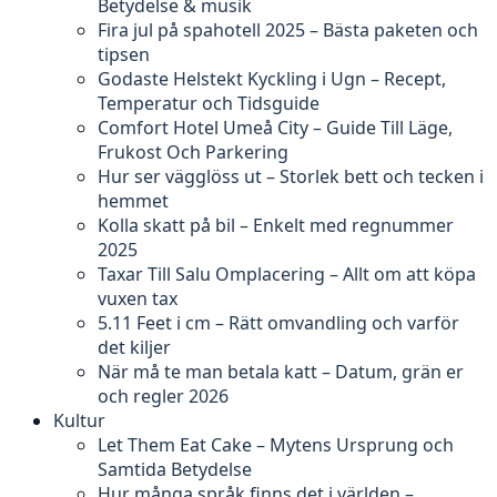
Betydelse & musik
Fira jul på spahotell 2025 – Bästa paketen och
tipsen
Godaste Helstekt Kyckling i Ugn – Recept,
Temperatur och Tidsguide
Comfort Hotel Umeå City – Guide Till Läge,
Frukost Och Parkering
Hur ser vägglöss ut – Storlek bett och tecken i
hemmet
Kolla skatt på bil – Enkelt med regnummer
2025
Taxar Till Salu Omplacering – Allt om att köpa
vuxen tax
5.11 Feet i cm – Rätt omvandling och varför
det kiljer
När må te man betala katt – Datum, grän er
och regler 2026
Kultur
Let Them Eat Cake – Mytens Ursprung och
Samtida Betydelse
Hur många språk finns det i världen –