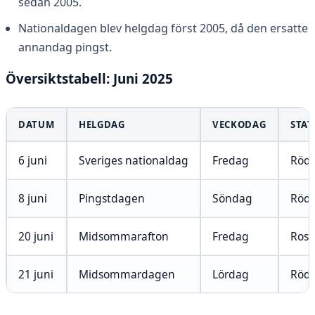
sedan 2005.
Nationaldagen blev helgdag först 2005, då den ersatte
annandag pingst.
Översiktstabell: Juni 2025
DATUM
HELGDAG
VECKODAG
STAT
6 juni
Sveriges nationaldag
Fredag
Röd 
8 juni
Pingstdagen
Söndag
Röd 
20 juni
Midsommarafton
Fredag
Rosa
21 juni
Midsommardagen
Lördag
Röd 