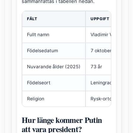
sammanfattas i tabellen nedan.
FÄLT
UPPGIFT
Fullt namn
Vladimir Vladimirovi
Födelsedatum
7 oktober 1952
Nuvarande ålder (2025)
73 år
Födelseort
Leningrad (nu Sank
Religion
Rysk-ortodox
Hur länge kommer Putin
att vara president?