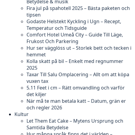
Betydelse & musik
Fira jul på spahotell 2025 – Bästa paketen och
tipsen
Godaste Helstekt Kyckling i Ugn – Recept,
Temperatur och Tidsguide
Comfort Hotel Umeå City – Guide Till Läge,
Frukost Och Parkering
Hur ser vägglöss ut – Storlek bett och tecken i
hemmet
Kolla skatt på bil – Enkelt med regnummer
2025
Taxar Till Salu Omplacering – Allt om att köpa
vuxen tax
5.11 Feet i cm – Rätt omvandling och varför
det kiljer
När må te man betala katt – Datum, grän er
och regler 2026
Kultur
Let Them Eat Cake – Mytens Ursprung och
Samtida Betydelse
Hur många språk finns det i världen –