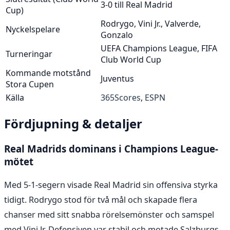
3-0 till Real Madrid
Cup)
Rodrygo, Vini Jr., Valverde,
Nyckelspelare
Gonzalo
UEFA Champions League, FIFA
Turneringar
Club World Cup
Kommande motstånd
Juventus
Stora Cupen
Källa
365Scores
,
ESPN
Fördjupning & detaljer
Real Madrids dominans i Champions League-
mötet
Med 5-1-segern visade Real Madrid sin offensiva styrka
tidigt. Rodrygo stod för två mål och skapade flera
chanser med sitt snabba rörelsemönster och samspel
med Vini Jr. Defensiven var stabil och motade Salzburgs