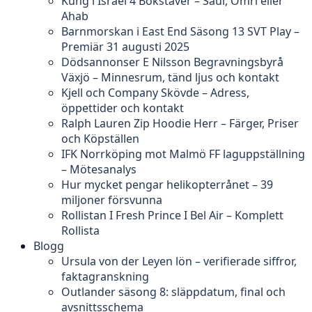
Kung i Israel 4 Bokstäver – Saul, Omri eller
Ahab
Barnmorskan i East End Säsong 13 SVT Play –
Premiär 31 augusti 2025
Dödsannonser E Nilsson Begravningsbyrå
Växjö – Minnesrum, tänd ljus och kontakt
Kjell och Company Skövde – Adress,
öppettider och kontakt
Ralph Lauren Zip Hoodie Herr – Färger, Priser
och Köpställen
IFK Norrköping mot Malmö FF laguppställning
– Mötesanalys
Hur mycket pengar helikopterrånet – 39
miljoner försvunna
Rollistan I Fresh Prince I Bel Air – Komplett
Rollista
Blogg
Ursula von der Leyen lön – verifierade siffror,
faktagranskning
Outlander säsong 8: släppdatum, final och
avsnittsschema