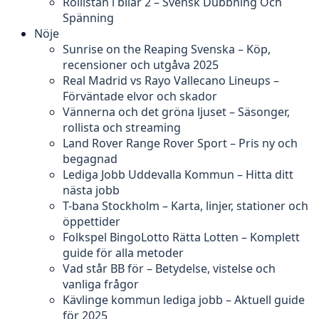
Rollistan i bilar 2 – Svensk Dubbning Och
Spänning
Nöje
Sunrise on the Reaping Svenska – Köp,
recensioner och utgåva 2025
Real Madrid vs Rayo Vallecano Lineups –
Förväntade elvor och skador
Vännerna och det gröna ljuset – Säsonger,
rollista och streaming
Land Rover Range Rover Sport – Pris ny och
begagnad
Lediga Jobb Uddevalla Kommun – Hitta ditt
nästa jobb
T-bana Stockholm – Karta, linjer, stationer och
öppettider
Folkspel BingoLotto Rätta Lotten – Komplett
guide för alla metoder
Vad står BB för – Betydelse, vistelse och
vanliga frågor
Kävlinge kommun lediga jobb – Aktuell guide
för 2025