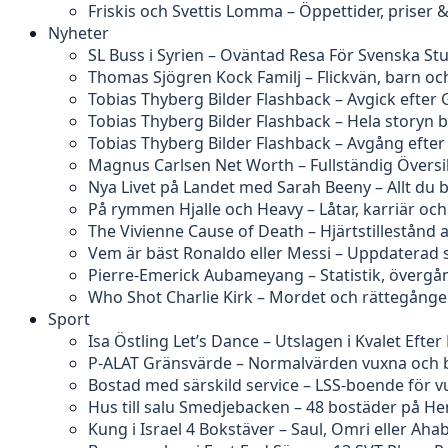
Friskis och Svettis Lomma – Öppettider, priser
Nyheter
SL Buss i Syrien – Oväntad Resa För Svenska St
Thomas Sjögren Kock Familj – Flickvän, barn och
Tobias Thyberg Bilder Flashback – Avgick efter 
Tobias Thyberg Bilder Flashback – Hela story
Tobias Thyberg Bilder Flashback – Avgång efte
Magnus Carlsen Net Worth – Fullständig Översi
Nya Livet på Landet med Sarah Beeny – Allt du 
På rymmen Hjalle och Heavy – Låtar, karriär och
The Vivienne Cause of Death – Hjärtstillestånd 
Vem är bäst Ronaldo eller Messi – Uppdaterad s
Pierre-Emerick Aubameyang – Statistik, övergå
Who Shot Charlie Kirk – Mordet och rättegång
Sport
Isa Östling Let’s Dance – Utslagen i Kvalet Efter 
P-ALAT Gränsvärde – Normalvärden vuxna och 
Bostad med särskild service – LSS-boende för 
Hus till salu Smedjebacken – 48 bostäder på H
Kung i Israel 4 Bokstäver – Saul, Omri eller Aha