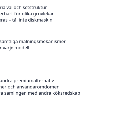
rialval och setstruktur
rbart för olika grovlekar
s – tål inte diskmaskin
 samtliga malningsmekanismer
r varje modell
andra premiumalternativ
sioner och användaromdömen
ra samlingen med andra köksredskap