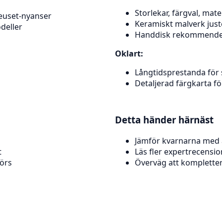
Storlekar, färgval, mate
reuset-nyanser
Keramiskt malverk juste
deller
Handdisk rekommendera
Oklart:
Långtidsprestanda för
Detaljerad färgkarta fö
Detta händer härnäst
Jämför kvarnarna med 
t
Läs fler expertrecen
örs
Överväg att komplette