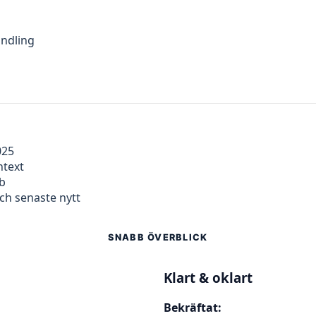
andling
025
ntext
bb
ch senaste nytt
SNABB ÖVERBLICK
Klart & oklart
Bekräftat: