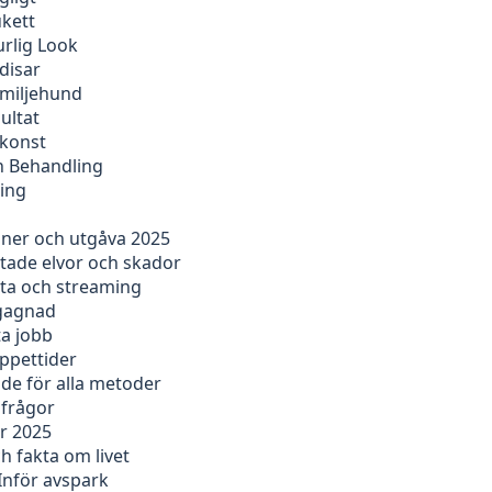
ukett
rlig Look
disar
amiljehund
ultat
tkonst
ch Behandling
ning
oner och utgåva 2025
ntade elvor och skador
sta och streaming
egagnad
ta jobb
öppettider
ide för alla metoder
 frågor
ör 2025
 fakta om livet
Inför avspark