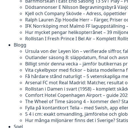
Barnmorskan i East End Säsong 13 SVT Play – P
Dödsannonser E Nilsson Begravningsbyrå Växjö
Kjell och Company Skövde – Adress, öppettider
Ralph Lauren Zip Hoodie Herr – Färger, Priser o
IFK Norrköping mot Malmö FF laguppställning 
Hur mycket pengar helikopterrånet – 39 miljon
Rollistan I Fresh Prince I Bel Air – Komplett Rolli
Blogg
Ursula von der Leyen lön – verifierade siffror, 
Outlander säsong 8: släppdatum, final och avs
Billigt smör denna vecka – jämför butikernas pr
Vita cykelbyxor med fickor – bästa modellerna 
Få hårdare stånd naturligt – 5 vetenskapliga m
Arsenal FC mot Real Madrid: Matcher, resultat o
Rollistan i Damen i svart (1958) – komplett skåd
Comfort Hotel Copenhagen Airport – guide 202
The Wheel of Time säsong 4 – kommer den? Sta
Fylla på kontantkort Telia – med Swish, app ell
5 4 i cm: exakt omvandling, jämförelse och glob
Hur många miljonärer finns det i Sverige? Statis
Spel