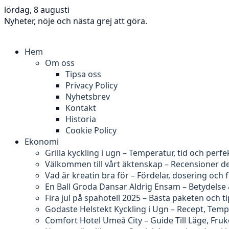
lördag, 8 augusti
Nyheter, nöje och nästa grej att göra.
Hem
Om oss
Tipsa oss
Privacy Policy
Nyhetsbrev
Kontakt
Historia
Cookie Policy
Ekonomi
Grilla kyckling i ugn – Temperatur, tid och perfe
Välkommen till vårt äktenskap – Recensioner d
Vad är kreatin bra för – Fördelar, dosering och 
En Ball Groda Dansar Aldrig Ensam – Betydelse
Fira jul på spahotell 2025 – Bästa paketen och t
Godaste Helstekt Kyckling i Ugn – Recept, Tem
Comfort Hotel Umeå City – Guide Till Läge, Fru