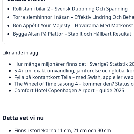
Rollistan i bilar 2 – Svensk Dubbning Och Spänning
Torra slemhinnor i näsan – Effektiv Lindring Och Beh
Bon Appétit Your Majesty – Hovdrama Med Matkonst
Bygga Altan På Plattor – Stabilt och Hållbart Resultat
Liknande inlägg
Hur många miljonärer finns det i Sverige? Statistik 2
5 4 i cm: exakt omvandling, jämförelse och global ko
Fylla på kontantkort Telia – med Swish, app eller we
The Wheel of Time säsong 4 – kommer den? Status o
Comfort Hotel Copenhagen Airport – guide 2025
Detta vet vi nu
Finns i storlekarna 11 cm, 21 cm och 30 cm