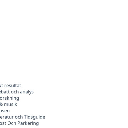
kt resultat
ebatt och analys
forskning
 & musik
ipsen
peratur och Tidsguide
kost Och Parkering