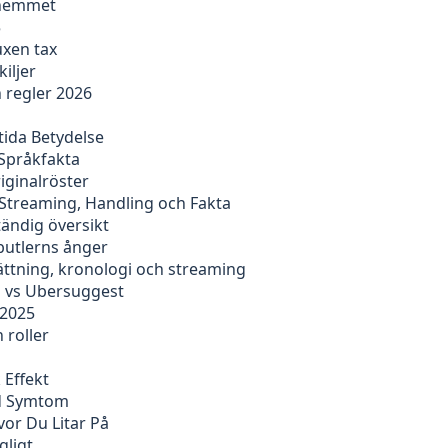
i hemmet
5
uxen tax
iljer
 regler 2026
ida Betydelse
 Språkfakta
riginalröster
Streaming, Handling och Fakta
ständig översikt
butlerns ånger
sättning, kronologi och streaming
h vs Ubersuggest
 2025
h roller
 Effekt
id Symtom
or Du Litar På
gligt