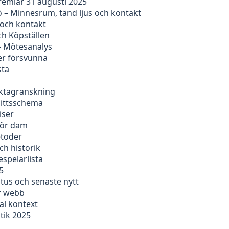
remiär 31 augusti 2025
 – Minnesrum, tänd ljus och kontakt
 och kontakt
ch Köpställen
– Mötesanalys
er försvunna
sta
faktagranskning
nittsschema
iser
för dam
etoder
ch historik
espelarlista
5
tus och senaste nytt
er webb
al kontext
tik 2025