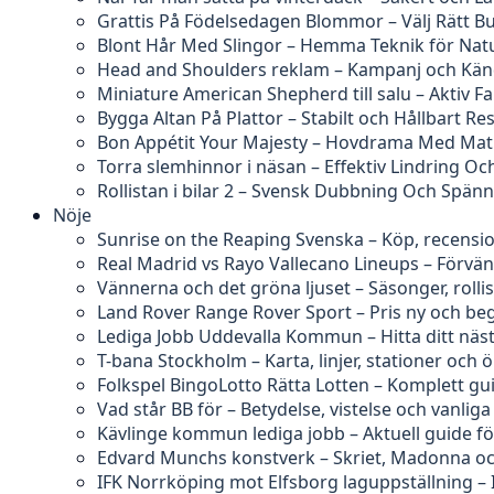
Grattis På Födelsedagen Blommor – Välj Rätt B
Blont Hår Med Slingor – Hemma Teknik för Natu
Head and Shoulders reklam – Kampanj och Kän
Miniature American Shepherd till salu – Aktiv F
Bygga Altan På Plattor – Stabilt och Hållbart Res
Bon Appétit Your Majesty – Hovdrama Med Ma
Torra slemhinnor i näsan – Effektiv Lindring O
Rollistan i bilar 2 – Svensk Dubbning Och Spän
Nöje
Sunrise on the Reaping Svenska – Köp, recensi
Real Madrid vs Rayo Vallecano Lineups – Förvä
Vännerna och det gröna ljuset – Säsonger, rolli
Land Rover Range Rover Sport – Pris ny och b
Lediga Jobb Uddevalla Kommun – Hitta ditt näs
T-bana Stockholm – Karta, linjer, stationer och 
Folkspel BingoLotto Rätta Lotten – Komplett gu
Vad står BB för – Betydelse, vistelse och vanliga
Kävlinge kommun lediga jobb – Aktuell guide f
Edvard Munchs konstverk – Skriet, Madonna och
IFK Norrköping mot Elfsborg laguppställning – 