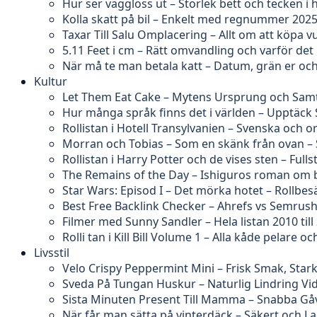
Hur ser vägglöss ut – Storlek bett och tecken 
Kolla skatt på bil – Enkelt med regnummer 202
Taxar Till Salu Omplacering – Allt om att köpa v
5.11 Feet i cm – Rätt omvandling och varför det k
När må te man betala katt – Datum, grän er och
Kultur
Let Them Eat Cake – Mytens Ursprung och Samt
Hur många språk finns det i världen – Upptäck
Rollistan i Hotell Transylvanien – Svenska och o
Morran och Tobias – Som en skänk från ovan – 
Rollistan i Harry Potter och de vises sten – Full
The Remains of the Day – Ishiguros roman om 
Star Wars: Episod I – Det mörka hotet – Rollbe
Best Free Backlink Checker – Ahrefs vs Semrus
Filmer med Sunny Sandler – Hela listan 2010 till
Rolli tan i Kill Bill Volume 1 – Alla kåde pelare oc
Livsstil
Velo Crispy Peppermint Mini – Frisk Smak, Stark
Sveda På Tungan Huskur – Naturlig Lindring V
Sista Minuten Present Till Mamma – Snabba Gåv
När får man sätta på vinterdäck – Säkert och La