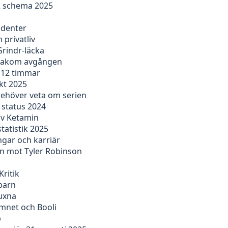
 & schema 2025
udenter
 privatliv
Grindr-läcka
n bakom avgången
r 12 timmar
kt 2025
behöver veta om serien
 status 2024
av Ketamin
tatistik 2025
ngar och karriär
en mot Tyler Robinson
Kritik
barn
vuxna
emnet och Booli
b