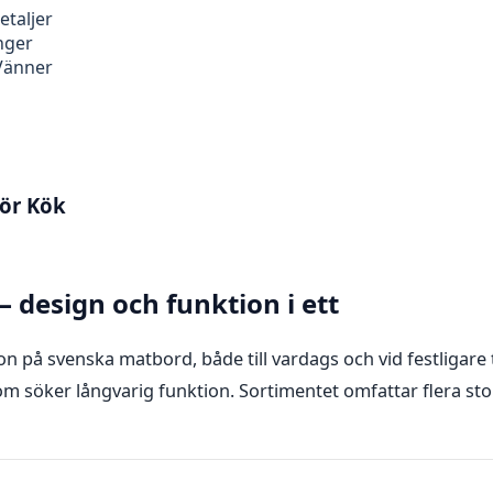
etaljer
nger
 Vänner
För Kök
 design och funktion i ett
on på svenska matbord, både till vardags och vid festligare 
m söker långvarig funktion. Sortimentet omfattar flera sto