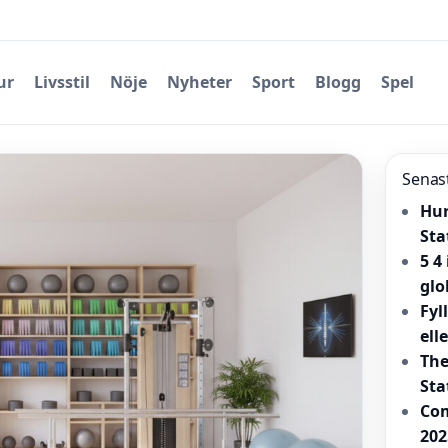
ur
Livsstil
Nöje
Nyheter
Sport
Blogg
Spel
Senas
Hur
Sta
5 4
glo
Fyl
ell
The
Sta
Com
202