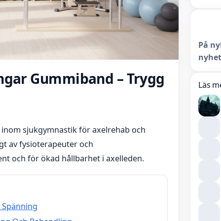
På ny
nyhet
ingar Gummiband – Trygg
Läs m
 inom sjukgymnastik för axelrehab och
gt av fysioterapeuter och
 och för ökad hållbarhet i axelleden.
h Spänning