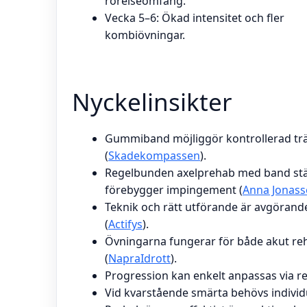
rörelseomfång.
Vecka 5–6: Ökad intensitet och fler
kombiövningar.
Nyckelinsikter
Gummiband möjliggör kontrollerad trä
(
Skadekompassen
).
Regelbunden axelprehab med band stär
förebygger impingement (
Anna Jonass
Teknik och rätt utförande är avgörand
(
Actifys
).
Övningarna fungerar för både akut re
(
NapraIdrott
).
Progression kan enkelt anpassas via r
Vid kvarstående smärta behövs individ