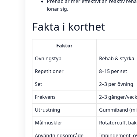
Prehab är mer effektivt än reaktiv reh
lönar sig.
Fakta i korthet
Faktor
Övningstyp
Rehab & styrka
Repetitioner
8–15 per set
Set
2–3 per övning
Frekvens
2–3 gånger/vec
Utrustning
Gummiband (min
Målmuskler
Rotatorcuff, bak
Användningsområde
Impingement, öv