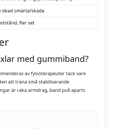
ge ökad smärta/skada
otstånd, fler set
er
 axlar med gummiband?
menderas av fysioterapeuter tack vare
en att träna små stabiliserande
gar är raka armdrag, band pull aparts