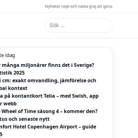
Nyheter, nöje och nästa grej att göra.
Sök
efter:
te idag
 många miljonärer finns det i Sverige?
tistik 2025
 i cm: exakt omvandling, jämförelse och
bal kontext
la på kontantkort Telia – med Swish, app
er webb
 Wheel of Time säsong 4 – kommer den?
tus och senaste nytt
fort Hotel Copenhagen Airport – guide
5