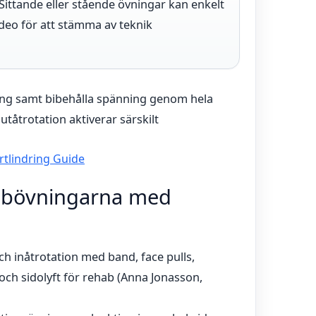
ittande eller stående övningar kan enkelt
ideo för att stämma av teknik
ning samt bibehålla spänning genom hela
tåtrotation aktiverar särskilt
tlindring Guide
ehabövningarna med
och inåtrotation med band, face pulls,
och sidolyft för rehab (Anna Jonasson,