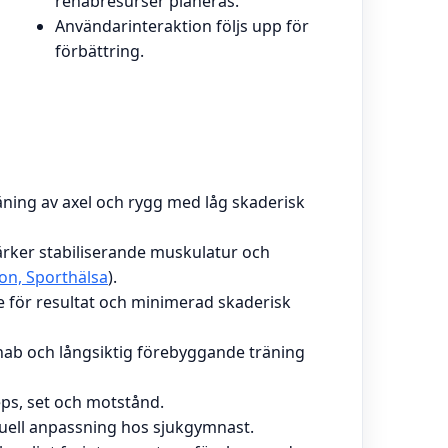
rehabresurser planeras.
Användarinteraktion följs upp för
förbättring.
ning av axel och rygg med låg skaderisk
ker stabiliserande muskulatur och
on, Sporthälsa
).
e för resultat och minimerad skaderisk
hab och långsiktig förebyggande träning
eps, set och motstånd.
uell anpassning hos sjukgymnast.