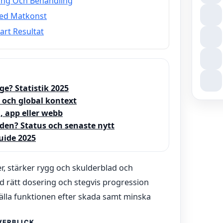
ring Och Behandling
Med Matkonst
art Resultat
ge? Statistik 2025
 och global kontext
, app eller webb
den? Status och senaste nytt
uide 2025
r, stärker rygg och skulderblad och
d rätt dosering och stegvis progression
älla funktionen efter skada samt minska
VERBLICK