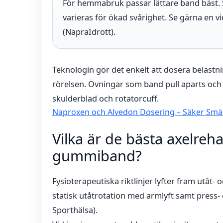
För hemmabruk passar lättare band bäst. S
varieras för ökad svårighet. Se gärna en v
(NapraIdrott).
Teknologin gör det enkelt att dosera belast
rörelsen. Övningar som band pull aparts och u
skulderblad och rotatorcuff.
Naproxen och Alvedon Dosering – Säker Smär
Vilka är de bästa axelr
gummiband?
Fysioterapeutiska riktlinjer lyfter fram utåt‐ 
statisk utåtrotation med armlyft samt press- 
Sporthälsa).