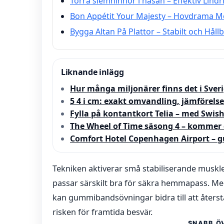
Torra slemhinnor i näsan – Effektiv Lind
Bon Appétit Your Majesty – Hovdrama 
Bygga Altan På Plattor – Stabilt och Hållb
Liknande inlägg
Hur många miljonärer finns det i Sveri
5 4 i cm: exakt omvandling, jämförelse
Fylla på kontantkort Telia – med Swish
The Wheel of Time säsong 4 – kommer 
Comfort Hotel Copenhagen Airport – g
Tekniken aktiverar små stabiliserande muskle
passar särskilt bra för säkra hemmapass. Me
kan gummibandsövningar bidra till att återst
risken för framtida besvär.
SNABB Ö