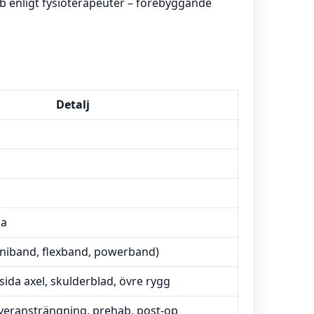
ab enligt fysioterapeuter – förebyggande
Detalj
ka
iband, flexband, powerband)
sida axel, skulderblad, övre rygg
eransträngning, prehab, post-op