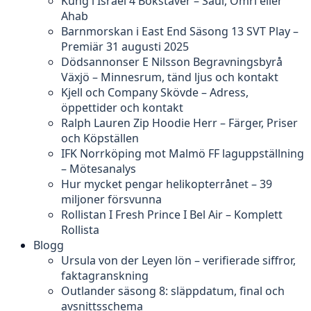
Kung i Israel 4 Bokstäver – Saul, Omri eller
Ahab
Barnmorskan i East End Säsong 13 SVT Play –
Premiär 31 augusti 2025
Dödsannonser E Nilsson Begravningsbyrå
Växjö – Minnesrum, tänd ljus och kontakt
Kjell och Company Skövde – Adress,
öppettider och kontakt
Ralph Lauren Zip Hoodie Herr – Färger, Priser
och Köpställen
IFK Norrköping mot Malmö FF laguppställning
– Mötesanalys
Hur mycket pengar helikopterrånet – 39
miljoner försvunna
Rollistan I Fresh Prince I Bel Air – Komplett
Rollista
Blogg
Ursula von der Leyen lön – verifierade siffror,
faktagranskning
Outlander säsong 8: släppdatum, final och
avsnittsschema