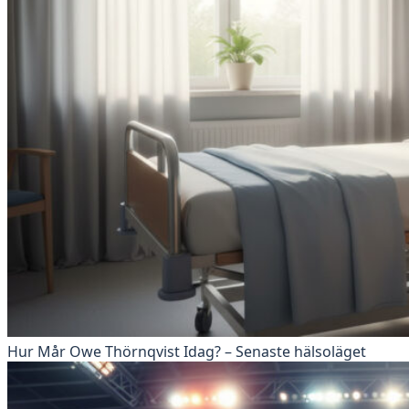
Hur Mår Owe Thörnqvist Idag? – Senaste hälsoläget