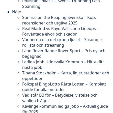
Rollistan i bilar 2 – Svensk Dubbning Och
Spänning
Nöje
Sunrise on the Reaping Svenska – Köp,
recensioner och utgåva 2025
Real Madrid vs Rayo Vallecano Lineups –
Förväntade elvor och skador
Vännerna och det gröna ljuset – Säsonger,
rollista och streaming
Land Rover Range Rover Sport – Pris ny och
begagnad
Lediga Jobb Uddevalla Kommun – Hitta ditt
nästa jobb
T-bana Stockholm – Karta, linjer, stationer och
öppettider
Folkspel BingoLotto Rätta Lotten – Komplett
guide för alla metoder
Vad står BB för – Betydelse, vistelse och
vanliga frågor
Kävlinge kommun lediga jobb – Aktuell guide
för 2025