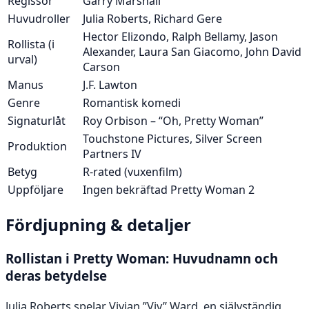
Regissör
Garry Marshall
Huvudroller
Julia Roberts, Richard Gere
Hector Elizondo, Ralph Bellamy, Jason
Rollista (i
Alexander, Laura San Giacomo, John David
urval)
Carson
Manus
J.F. Lawton
Genre
Romantisk komedi
Signaturlåt
Roy Orbison – “Oh, Pretty Woman”
Touchstone Pictures, Silver Screen
Produktion
Partners IV
Betyg
R-rated (vuxenfilm)
Uppföljare
Ingen bekräftad Pretty Woman 2
Fördjupning & detaljer
Rollistan i Pretty Woman: Huvudnamn och
deras betydelse
Julia Roberts spelar Vivian ”Viv” Ward, en självständig