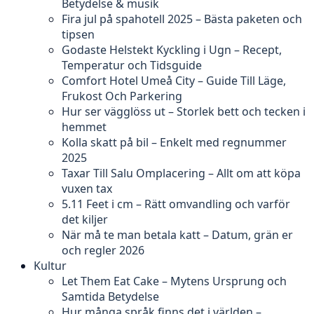
Betydelse & musik
Fira jul på spahotell 2025 – Bästa paketen och
tipsen
Godaste Helstekt Kyckling i Ugn – Recept,
Temperatur och Tidsguide
Comfort Hotel Umeå City – Guide Till Läge,
Frukost Och Parkering
Hur ser vägglöss ut – Storlek bett och tecken i
hemmet
Kolla skatt på bil – Enkelt med regnummer
2025
Taxar Till Salu Omplacering – Allt om att köpa
vuxen tax
5.11 Feet i cm – Rätt omvandling och varför
det kiljer
När må te man betala katt – Datum, grän er
och regler 2026
Kultur
Let Them Eat Cake – Mytens Ursprung och
Samtida Betydelse
Hur många språk finns det i världen –