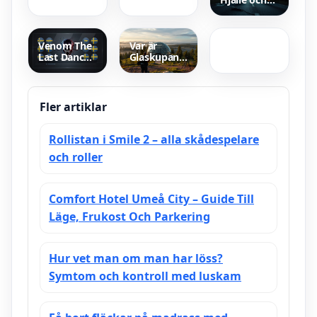
klämdagar
Grattis På
Heavy –
Födelsedagen
Låtar,
Blommor –
karriär och
Välj Rätt
status 2024
Venom The
Var är
Bukett
Last Dance –
Glaskupan
Streaming
inspelad?
Info i
Inspelningsplatser
Sverige
och fakta
om serien
Fler artiklar
Rollistan i Smile 2 – alla skådespelare
och roller
Comfort Hotel Umeå City – Guide Till
Läge, Frukost Och Parkering
Hur vet man om man har löss?
Symtom och kontroll med luskam