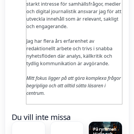
starkt intresse för samhällsfrågor, medier
och digital journalistik ansvarar jag för att
utveckla innehåll som är relevant, sakligt
och engagerande.
Jag har flera års erfarenhet av
redaktionellt arbete och trivs i snabba
nyhetsflöden där analys, källkritik och
tydlig kommunikation är avgörande.
Mitt fokus ligger på att göra komplexa frågor
begripliga och att alltid sätta läsaren i
centrum.
Ansjovis
Röda dagar
Du vill inte missa
(fisk) – allt
i juni 2025 –
du behöver
Lista med
veta om
helgdagar
På rymmen
ansjovisfisken
och
Hjalle och