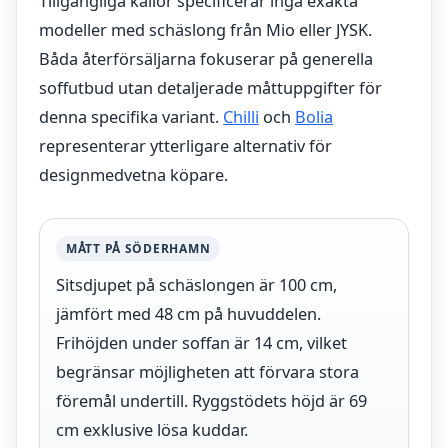
Tillgängliga källor specificerar inga exakta
modeller med schäslong från Mio eller JYSK.
Båda återförsäljarna fokuserar på generella
soffutbud utan detaljerade måttuppgifter för
denna specifika variant.
Chilli
och
Bolia
representerar ytterligare alternativ för
designmedvetna köpare.
MÅTT PÅ SÖDERHAMN
Sitsdjupet på schäslongen är 100 cm,
jämfört med 48 cm på huvuddelen.
Frihöjden under soffan är 14 cm, vilket
begränsar möjligheten att förvara stora
föremål undertill. Ryggstödets höjd är 69
cm exklusive lösa kuddar.