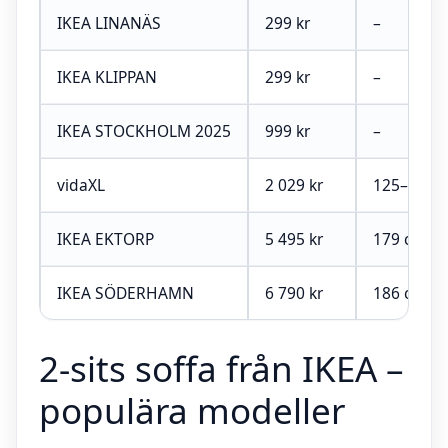
IKEA LINANÄS
299 kr
–
IKEA KLIPPAN
299 kr
–
IKEA STOCKHOLM 2025
999 kr
–
vidaXL
2 029 kr
125–140 
IKEA EKTORP
5 495 kr
179 cm
IKEA SÖDERHAMN
6 790 kr
186 cm
2-sits soffa från IKEA –
populära modeller