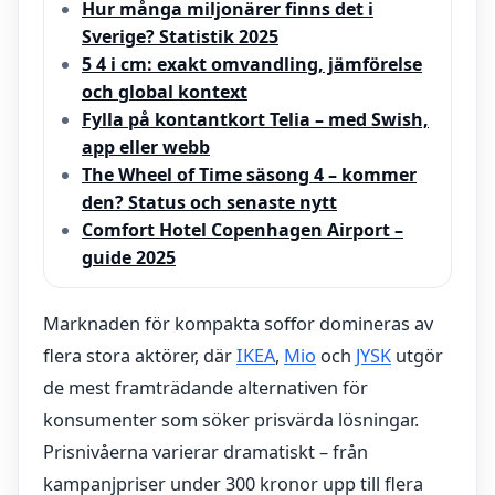
Hur många miljonärer finns det i
Sverige? Statistik 2025
5 4 i cm: exakt omvandling, jämförelse
och global kontext
Fylla på kontantkort Telia – med Swish,
app eller webb
The Wheel of Time säsong 4 – kommer
den? Status och senaste nytt
Comfort Hotel Copenhagen Airport –
guide 2025
Marknaden för kompakta soffor domineras av
flera stora aktörer, där
IKEA
,
Mio
och
JYSK
utgör
de mest framträdande alternativen för
konsumenter som söker prisvärda lösningar.
Prisnivåerna varierar dramatiskt – från
kampanjpriser under 300 kronor upp till flera