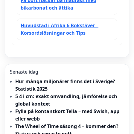
Få bort fläckar på madrass med
bikarbonat och ättika
Huvudstad i Afrika 6 Bokstäver –
Korsordslösningar och Tips
Senaste idag
Hur många miljonärer finns det i Sverige?
Statistik 2025
5 4 i cm: exakt omvandling, jämförelse och
global kontext
Fylla på kontantkort Telia – med Swish, app
eller webb
The Wheel of Time säsong 4 – kommer den?
Status och senaste nytt