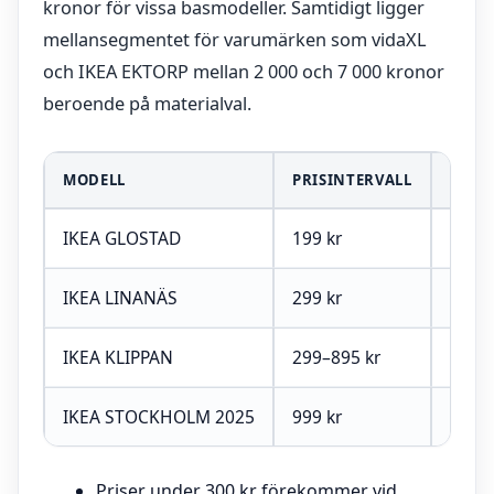
kronor för vissa basmodeller. Samtidigt ligger
mellansegmentet för varumärken som vidaXL
och IKEA EKTORP mellan 2 000 och 7 000 kronor
beroende på materialval.
MODELL
PRISINTERVALL
MÅTT
IKEA GLOSTAD
199 kr
–
IKEA LINANÄS
299 kr
–
IKEA KLIPPAN
299–895 kr
Djup:
IKEA STOCKHOLM 2025
999 kr
–
Priser under 300 kr förekommer vid