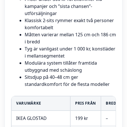
kampanjer och ”sista chansen”-
utförsäljningar
Klassisk 2-sits rymmer exakt två personer
komfortabelt
Måtten varierar mellan 125 cm och 186 cm
i bredd
Tyg är vanligast under 1 000 kr, konstläder
i mellansegmentet
Modulära system tillåter framtida
utbyggnad med schäslong
Sitsdjup på 40–48 cm ger
standardkomfort för de flesta modeller
VARUMÄRKE
PRIS FRÅN
BREDD
IKEA GLOSTAD
199 kr
–