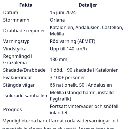
Fakta
Detaljer
Datum
15 juni 2024
Stormnamn
Oriana
Katalonien, Andalusien, Castellón,
Drabbade regioner
Melilla
Varningstyp
Röd varning (AEMET)
Vindstyrka
Upp till 140 km/h
Regnmängd i
180 mm
Grazalema
Skadade/Drabbade
1 död, ~90 skadade i Katalonien
Evakueringar
3 100+ personer
Stängda vägar
66 nationellt, 50 i Andalusien
Melilla (stängd hamn, inställd
Isolerade samhällen
flygtrafik)
Fortsatt vinterväder och snöfall i
Prognos
inlandet
Myndigheterna har utfärdat röda vädervarningar och