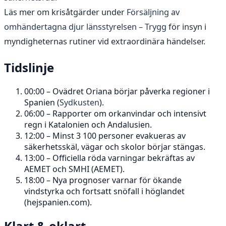
Läs mer om krisåtgärder under
Försäljning av
omhändertagna djur länsstyrelsen – Trygg
för insyn i
myndigheternas rutiner vid extraordinära händelser.
Tidslinje
00:00 – Ovädret Oriana börjar påverka regioner i
Spanien (
Sydkusten
).
06:00 – Rapporter om orkanvindar och intensivt
regn i Katalonien och Andalusien.
12:00 – Minst 3 100 personer evakueras av
säkerhetsskäl, vägar och skolor börjar stängas.
13:00 – Officiella röda varningar bekräftas av
AEMET och SMHI (AEMET).
18:00 – Nya prognoser varnar för ökande
vindstyrka och fortsatt snöfall i höglandet
(hejspanien.com).
Klart & oklart