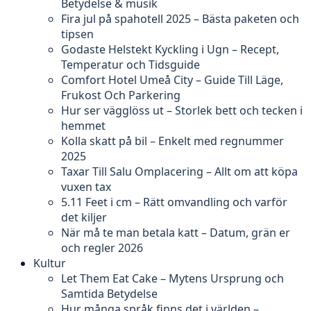
Betydelse & musik
Fira jul på spahotell 2025 – Bästa paketen och
tipsen
Godaste Helstekt Kyckling i Ugn – Recept,
Temperatur och Tidsguide
Comfort Hotel Umeå City – Guide Till Läge,
Frukost Och Parkering
Hur ser vägglöss ut – Storlek bett och tecken i
hemmet
Kolla skatt på bil – Enkelt med regnummer
2025
Taxar Till Salu Omplacering – Allt om att köpa
vuxen tax
5.11 Feet i cm – Rätt omvandling och varför
det kiljer
När må te man betala katt – Datum, grän er
och regler 2026
Kultur
Let Them Eat Cake – Mytens Ursprung och
Samtida Betydelse
Hur många språk finns det i världen –