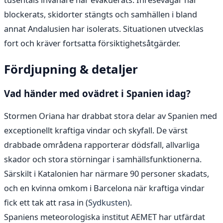
tusentals invånare har evakuerats. Inresevägar har
blockerats, skidorter stängts och samhällen i bland
annat Andalusien har isolerats. Situationen utvecklas
fort och kräver fortsatta försiktighetsåtgärder.
Fördjupning & detaljer
Vad händer med ovädret i Spanien idag?
Stormen Oriana har drabbat stora delar av Spanien med
exceptionellt kraftiga vindar och skyfall. De värst
drabbade områdena rapporterar dödsfall, allvarliga
skador och stora störningar i samhällsfunktionerna.
Särskilt i Katalonien har närmare 90 personer skadats,
och en kvinna omkom i Barcelona när kraftiga vindar
fick ett tak att rasa in (
Sydkusten
).
Spaniens meteorologiska institut AEMET har utfärdat