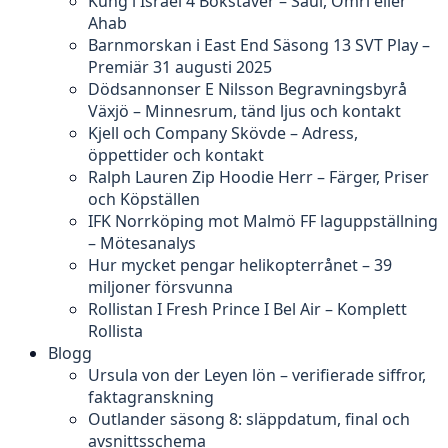
Kung i Israel 4 Bokstäver – Saul, Omri eller
Ahab
Barnmorskan i East End Säsong 13 SVT Play –
Premiär 31 augusti 2025
Dödsannonser E Nilsson Begravningsbyrå
Växjö – Minnesrum, tänd ljus och kontakt
Kjell och Company Skövde – Adress,
öppettider och kontakt
Ralph Lauren Zip Hoodie Herr – Färger, Priser
och Köpställen
IFK Norrköping mot Malmö FF laguppställning
– Mötesanalys
Hur mycket pengar helikopterrånet – 39
miljoner försvunna
Rollistan I Fresh Prince I Bel Air – Komplett
Rollista
Blogg
Ursula von der Leyen lön – verifierade siffror,
faktagranskning
Outlander säsong 8: släppdatum, final och
avsnittsschema