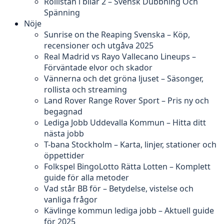
Rollistan i bilar 2 – Svensk Dubbning Och
Spänning
Nöje
Sunrise on the Reaping Svenska – Köp,
recensioner och utgåva 2025
Real Madrid vs Rayo Vallecano Lineups –
Förväntade elvor och skador
Vännerna och det gröna ljuset – Säsonger,
rollista och streaming
Land Rover Range Rover Sport – Pris ny och
begagnad
Lediga Jobb Uddevalla Kommun – Hitta ditt
nästa jobb
T-bana Stockholm – Karta, linjer, stationer och
öppettider
Folkspel BingoLotto Rätta Lotten – Komplett
guide för alla metoder
Vad står BB för – Betydelse, vistelse och
vanliga frågor
Kävlinge kommun lediga jobb – Aktuell guide
för 2025