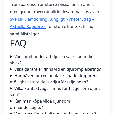
Transparensen är större i vissa län än andra,
men grundkraven är alltid desamma. Läs även
Svensk Damtidning Kungligt Nyheter Idag –
Aktuella Rapporter
för större kontext kring
samhällsfrågor.
FAQ
Vad innebär det att djuren säljs i befintligt
skick?
Vilka garantier finns vid en djuromplacering?
Hur påverkar regionala skillnader köparens
möjlighet att ta del av djurförsäljningen?
Vilka kontaktvägar finns för frågor om djur till
salu?
Kan man köpa vilda djur som
omhändertagits?
Vad krävs för att bli godkänd som köpare?