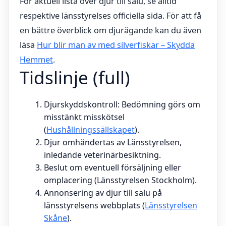
För aktuell lista över djur till salu, se alltid
respektive länsstyrelses officiella sida. För att få
en bättre överblick om djurägande kan du även
läsa
Hur blir man av med silverfiskar – Skydda
Hemmet
.
Tidslinje (full)
Djurskyddskontroll: Bedömning görs om
misstänkt misskötsel
(
Hushållningssällskapet
).
Djur omhändertas av Länsstyrelsen,
inledande veterinärbesiktning.
Beslut om eventuell försäljning eller
omplacering (Länsstyrelsen Stockholm).
Annonsering av djur till salu på
länsstyrelsens webbplats (
Länsstyrelsen
Skåne
).