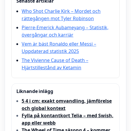
Senaste artiklar
Who Shot Charlie Kirk – Mordet och
rättegången mot Tyler Robinson
Pierre-Emerick Aubameyang – Statistik,
övergångar och karriär
Vem är bäst Ronaldo eller Messi –
Uppdaterad statistik 2025
The Vivienne Cause of Death –
Hjärtstillestånd av Ketamin
Liknande inlägg
5 4 i cm: exakt omvandling, jämförelse
och global kontext
Fylla på kontantkort Telia – med Swish,
app eller webb
The Wheel of Time säsong 4 – kommer