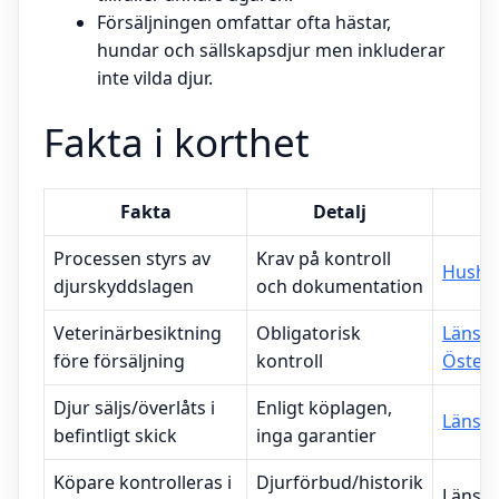
Försäljningen omfattar ofta hästar,
hundar och sällskapsdjur men inkluderar
inte vilda djur.
Fakta i korthet
Fakta
Detalj
Processen styrs av
Krav på kontroll
Hushål
djurskyddslagen
och dokumentation
Veterinärbesiktning
Obligatorisk
Länsst
före försäljning
kontroll
Österg
Djur säljs/överlåts i
Enligt köplagen,
Länsst
befintligt skick
inga garantier
Köpare kontrolleras i
Djurförbud/historik
Länsst