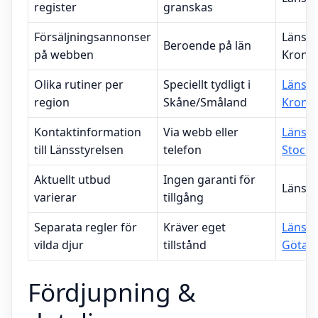
register
granskas
Försäljningsannonser
Länsst
Beroende på län
på webben
Krono
Olika rutiner per
Speciellt tydligt i
Länsst
region
Skåne/Småland
Krono
Kontaktinformation
Via webb eller
Länsst
till Länsstyrelsen
telefon
Stock
Aktuellt utbud
Ingen garanti för
Länsst
varierar
tillgång
Separata regler för
Kräver eget
Länsst
vilda djur
tillstånd
Götal
Fördjupning &