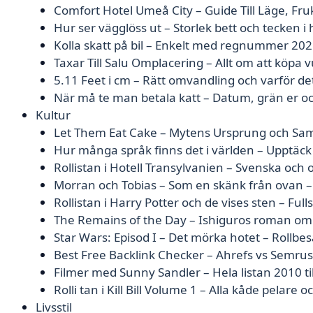
Comfort Hotel Umeå City – Guide Till Läge, Fr
Hur ser vägglöss ut – Storlek bett och tecken 
Kolla skatt på bil – Enkelt med regnummer 20
Taxar Till Salu Omplacering – Allt om att köpa 
5.11 Feet i cm – Rätt omvandling och varför det 
När må te man betala katt – Datum, grän er o
Kultur
Let Them Eat Cake – Mytens Ursprung och Sam
Hur många språk finns det i världen – Upptäck
Rollistan i Hotell Transylvanien – Svenska och o
Morran och Tobias – Som en skänk från ovan –
Rollistan i Harry Potter och de vises sten – Full
The Remains of the Day – Ishiguros roman om
Star Wars: Episod I – Det mörka hotet – Rollbe
Best Free Backlink Checker – Ahrefs vs Semru
Filmer med Sunny Sandler – Hela listan 2010 ti
Rolli tan i Kill Bill Volume 1 – Alla kåde pelare oc
Livsstil