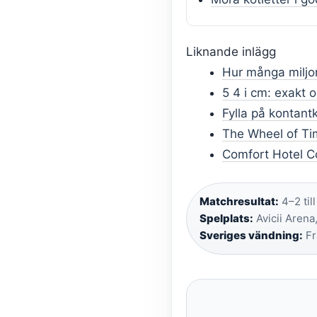
Liknande inlägg
Hur många miljon
5 4 i cm: exakt 
Fylla på kontant
The Wheel of Ti
Comfort Hotel C
Matchresultat:
4–2 til
Spelplats:
Avicii Arena
Sveriges vändning:
Fr