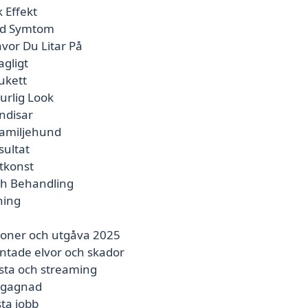
 Effekt
Vid Symtom
vor Du Litar På
agligt
ukett
urlig Look
ndisar
Familjehund
sultat
tkonst
Och Behandling
ning
ioner och utgåva 2025
ntade elvor och skador
ista och streaming
begagnad
ta jobb