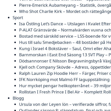
Pierre-Emerick Aubameyang – Statistik, övergå
Who Shot Charlie Kirk – Mordet och rättegång
Sport
Isa Östling Let’s Dance – Utslagen i Kvalet Efter 
P-ALAT Gränsvärde – Normalvärden vuxna och
Bostad med särskild service – LSS-boende för 
Hus till salu Smedjebacken – 48 bostäder på H
Kung i Israel 4 Bokstäver – Saul, Omri eller Ah
Barnmorskan i East End Säsong 13 SVT Play – 
Dödsannonser E Nilsson Begravningsbyrå Växjö
Kjell och Company Skövde – Adress, öppettider
Ralph Lauren Zip Hoodie Herr – Färger, Priser 
IFK Norrköping mot Malmö FF laguppställning
Hur mycket pengar helikopterrånet – 39 miljo
Rollistan I Fresh Prince I Bel Air – Komplett Roll
Blogg
Ursula von der Leyen lön – verifierade siffror,
Outlander säsong 8: släppdatum, final och av