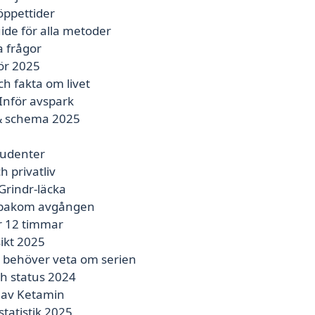
 öppettider
ide för alla metoder
a frågor
ör 2025
h fakta om livet
Inför avspark
r & schema 2025
tudenter
 privatliv
Grindr-läcka
n bakom avgången
r 12 timmar
ikt 2025
u behöver veta om serien
ch status 2024
d av Ketamin
tatistik 2025