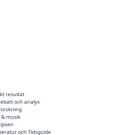
kt resultat
ebatt och analys
 forskning
e & musik
tipsen
peratur och Tidsguide