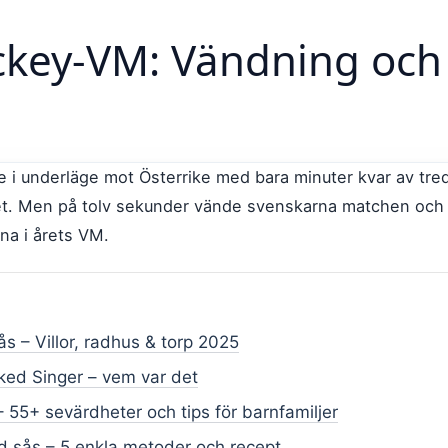
ockey-VM: Vändning och
 i underläge mot Österrike med bara minuter kvar av tred
et. Men på tolv sekunder vände svenskarna matchen och 
na i årets VM.
sås – Villor, radhus & torp 2025
ked Singer – vem var det
– 55+ sevärdheter och tips för barnfamiljer
od sås – 5 enkla metoder och recept