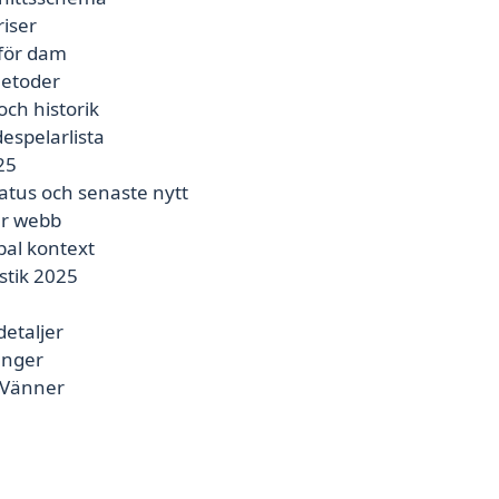
riser
 för dam
metoder
och historik
despelarlista
25
tus och senaste nytt
er webb
bal kontext
stik 2025
detaljer
anger
r Vänner