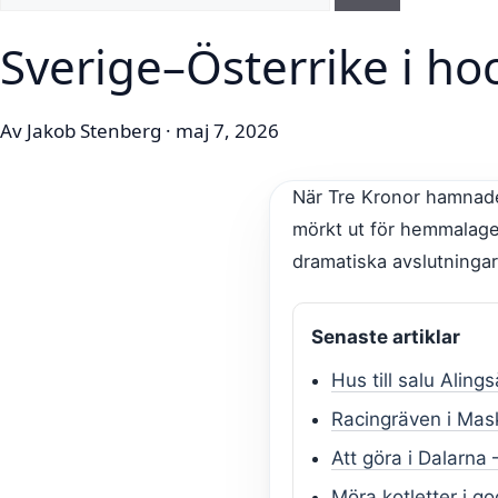
Sverige–Österrike i h
Av Jakob Stenberg · maj 7, 2026
När Tre Kronor hamnade
mörkt ut för hemmalag
dramatiska avslutningar
Senaste artiklar
Hus till salu Aling
Racingräven i Mas
Att göra i Dalarna 
Möra kotletter i g