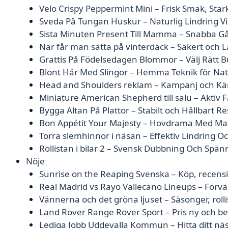
Velo Crispy Peppermint Mini – Frisk Smak, Stark
Sveda På Tungan Huskur – Naturlig Lindring 
Sista Minuten Present Till Mamma – Snabba Gå
När får man sätta på vinterdäck – Säkert och L
Grattis På Födelsedagen Blommor – Välj Rätt B
Blont Hår Med Slingor – Hemma Teknik för Nat
Head and Shoulders reklam – Kampanj och Kä
Miniature American Shepherd till salu – Aktiv 
Bygga Altan På Plattor – Stabilt och Hållbart Re
Bon Appétit Your Majesty – Hovdrama Med Ma
Torra slemhinnor i näsan – Effektiv Lindring 
Rollistan i bilar 2 – Svensk Dubbning Och Spän
Nöje
Sunrise on the Reaping Svenska – Köp, recens
Real Madrid vs Rayo Vallecano Lineups – Förvä
Vännerna och det gröna ljuset – Säsonger, roll
Land Rover Range Rover Sport – Pris ny och 
Lediga Jobb Uddevalla Kommun – Hitta ditt näs