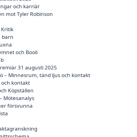
ngar och karriär
en mot Tyler Robinson
Kritik
 barn
vuxna
emnet och Booli
ab
Premiär 31 augusti 2025
 – Minnesrum, tänd ljus och kontakt
 och kontakt
och Köpställen
 – Mötesanalys
ner försvunna
ista
 faktagranskning
snittsschema