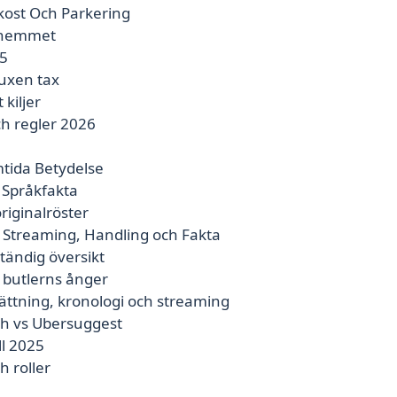
ukost Och Parkering
i hemmet
25
vuxen tax
kiljer
ch regler 2026
tida Betydelse
 Språkfakta
riginalröster
 Streaming, Handling och Fakta
ständig översikt
 butlerns ånger
sättning, kronologi och streaming
sh vs Ubersuggest
ll 2025
h roller