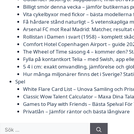
Billigt smör denna vecka – jämför butikernas p
Vita cykelbyxor med fickor – bästa modellerna
Få hårdare stånd naturligt – 5 vetenskapliga 
Arsenal FC mot Real Madrid: Matcher, resultat 
Rollistan i Damen i svart (1958) – komplett skå
Comfort Hotel Copenhagen Airport – guide 20
The Wheel of Time säsong 4 – kommer den? Sta
Fylla på kontantkort Telia – med Swish, app ell
5 4 i cm: exakt omvandling, jämförelse och glo
Hur många miljonärer finns det i Sverige? Stati
Spel
White Flare Card List – Unova Samling och Pris
Classic Wow Talent Calculator – Maxa Dina Tal
Games to Play with Friends – Bästa Spelval Fö
Privatlån – Jämför räntor och bästa långivare
Sök
efter: