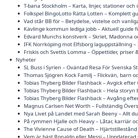
T-bana Stockholm – Karta, linjer, stationer och
Folkspel BingoLotto Rätta Lotten – Komplett gu
Vad står BB för – Betydelse, vistelse och vanlig
Kävlinge kommun lediga jobb – Aktuell guide f
Edvard Munchs konstverk – Skriet, Madonna oc
IFK Norrköping mot Elfsborg laguppställning – 
Friskis och Svettis Lomma – Öppettider, prise
Nyheter
SL Buss i Syrien – Oväntad Resa För Svenska S
Thomas Sjögren Kock Familj – Flickvän, barn och
Tobias Thyberg Bilder Flashback – Avgick efter 
Tobias Thyberg Bilder Flashback – Hela story
Tobias Thyberg Bilder Flashback – Avgång efte
Magnus Carlsen Net Worth – Fullständig Övers
Nya Livet på Landet med Sarah Beeny – Allt d
På rymmen Hjalle och Heavy – Låtar, karriär o
The Vivienne Cause of Death – Hjärtstillestån
Vem är bäst Ronaldo eller Messi – Uppdaterad s