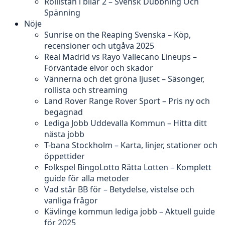
Rollistan i bilar 2 – Svensk Dubbning Och
Spänning
Nöje
Sunrise on the Reaping Svenska – Köp,
recensioner och utgåva 2025
Real Madrid vs Rayo Vallecano Lineups –
Förväntade elvor och skador
Vännerna och det gröna ljuset – Säsonger,
rollista och streaming
Land Rover Range Rover Sport – Pris ny och
begagnad
Lediga Jobb Uddevalla Kommun – Hitta ditt
nästa jobb
T-bana Stockholm – Karta, linjer, stationer och
öppettider
Folkspel BingoLotto Rätta Lotten – Komplett
guide för alla metoder
Vad står BB för – Betydelse, vistelse och
vanliga frågor
Kävlinge kommun lediga jobb – Aktuell guide
för 2025