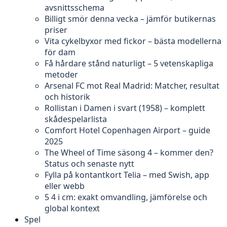
avsnittsschema
Billigt smör denna vecka – jämför butikernas
priser
Vita cykelbyxor med fickor – bästa modellerna
för dam
Få hårdare stånd naturligt – 5 vetenskapliga
metoder
Arsenal FC mot Real Madrid: Matcher, resultat
och historik
Rollistan i Damen i svart (1958) – komplett
skådespelarlista
Comfort Hotel Copenhagen Airport – guide
2025
The Wheel of Time säsong 4 – kommer den?
Status och senaste nytt
Fylla på kontantkort Telia – med Swish, app
eller webb
5 4 i cm: exakt omvandling, jämförelse och
global kontext
Spel