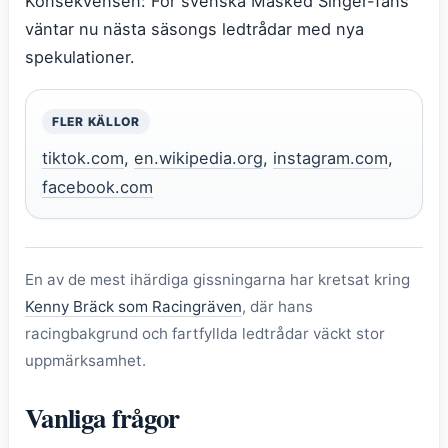
Konsekvensen: För svenska Masked Singer-fans
väntar nu nästa säsongs ledtrådar med nya
spekulationer.
FLER KÄLLOR
tiktok.com
,
en.wikipedia.org
,
instagram.com
,
facebook.com
En av de mest ihärdiga gissningarna har kretsat kring
Kenny Bräck som Racingräven
, där hans
racingbakgrund och fartfyllda ledtrådar väckt stor
uppmärksamhet.
Vanliga frågor