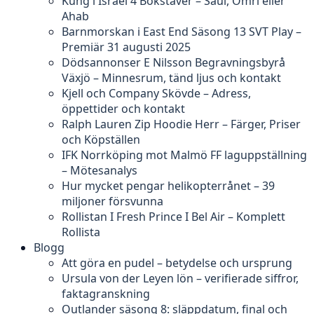
Kung i Israel 4 Bokstäver – Saul, Omri eller
Ahab
Barnmorskan i East End Säsong 13 SVT Play –
Premiär 31 augusti 2025
Dödsannonser E Nilsson Begravningsbyrå
Växjö – Minnesrum, tänd ljus och kontakt
Kjell och Company Skövde – Adress,
öppettider och kontakt
Ralph Lauren Zip Hoodie Herr – Färger, Priser
och Köpställen
IFK Norrköping mot Malmö FF laguppställning
– Mötesanalys
Hur mycket pengar helikopterrånet – 39
miljoner försvunna
Rollistan I Fresh Prince I Bel Air – Komplett
Rollista
Blogg
Att göra en pudel – betydelse och ursprung
Ursula von der Leyen lön – verifierade siffror,
faktagranskning
Outlander säsong 8: släppdatum, final och