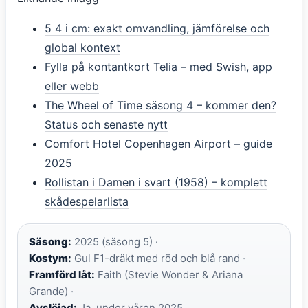
5 4 i cm: exakt omvandling, jämförelse och
global kontext
Fylla på kontantkort Telia – med Swish, app
eller webb
The Wheel of Time säsong 4 – kommer den?
Status och senaste nytt
Comfort Hotel Copenhagen Airport – guide
2025
Rollistan i Damen i svart (1958) – komplett
skådespelarlista
Säsong:
2025 (säsong 5) ·
Kostym:
Gul F1-dräkt med röd och blå rand ·
Framförd låt:
Faith (Stevie Wonder & Ariana
Grande) ·
Avslöjad:
Ja, under våren 2025