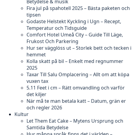
Betydelse & musik
Fira jul på spahotell 2025 – Bästa paketen och
tipsen
Godaste Helstekt Kyckling i Ugn – Recept,
Temperatur och Tidsguide
Comfort Hotel Umeå City – Guide Till Läge,
Frukost Och Parkering
Hur ser vägglöss ut – Storlek bett och tecken i
hemmet
Kolla skatt på bil – Enkelt med regnummer
2025
Taxar Till Salu Omplacering – Allt om att köpa
vuxen tax
5.11 Feet i cm – Rätt omvandling och varför
det kiljer
När må te man betala katt – Datum, grän er
och regler 2026
Kultur
Let Them Eat Cake – Mytens Ursprung och
Samtida Betydelse
Hur många språk finns det i världen –