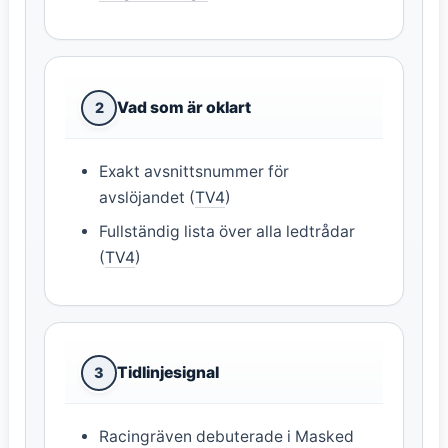
Vad som är oklart
2
Exakt avsnittsnummer för
avslöjandet (
TV4
)
Fullständig lista över alla ledtrådar
(
TV4
)
Tidlinjesignal
3
Racingräven debuterade i Masked